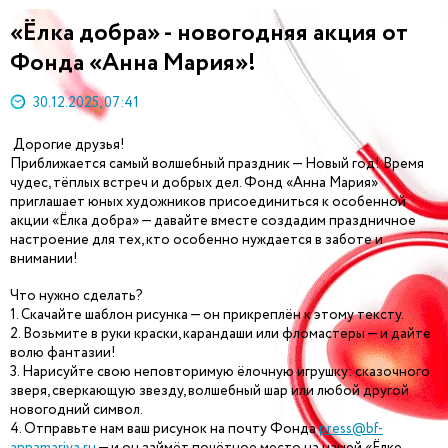
«Ёлка добра» - новогодняя акция от
Фонда «Анна Мария»!
30.12.2025, 07:41
Дорогие друзья!
Приближается самый волшебный праздник — Новый год! Время
чудес, тёплых встреч и добрых дел. Фонд «Анна Мария»
приглашает юных художников присоединиться к особенной
акции «Ёлка добра» — давайте вместе создадим праздничное
настроение для тех, кто особенно нуждается в заботе и
внимании!
Что нужно сделать?
1. Скачайте шаблон рисунка — он прикреплён к этому тексту.
2. Возьмите в руки краски, карандаши или фломастеры — и дайте
волю фантазии!
3. Нарисуйте свою неповторимую ёлочную игрушку: сказочного
зверя, сверкающую звезду, волшебный шар или любой другой
новогодний символ.
4. Отправьте нам ваш рисунок на почту Фонда
press@bf-
annamariya.ru
— и он займёт почётное место на нашей «Ёлке