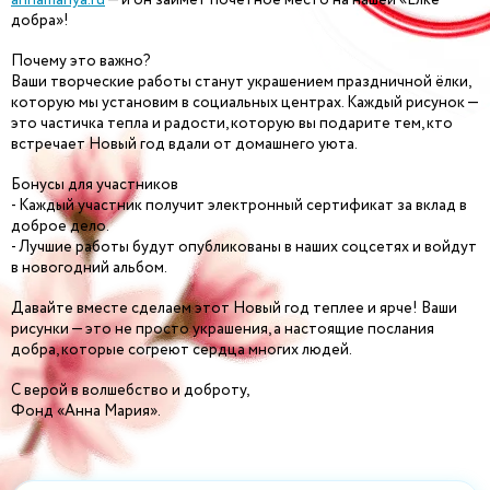
добра»!
Почему это важно?
Ваши творческие работы станут украшением праздничной ёлки,
которую мы установим в социальных центрах. Каждый рисунок —
это частичка тепла и радости, которую вы подарите тем, кто
встречает Новый год вдали от домашнего уюта.
Бонусы для участников
- Каждый участник получит электронный сертификат за вклад в
доброе дело.
- Лучшие работы будут опубликованы в наших соцсетях и войдут
в новогодний альбом.
Давайте вместе сделаем этот Новый год теплее и ярче! Ваши
рисунки — это не просто украшения, а настоящие послания
добра, которые согреют сердца многих людей.
С верой в волшебство и доброту,
Фонд «Анна Мария».