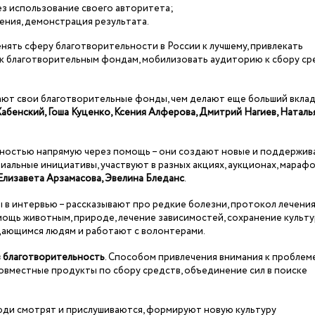
з использование своего авторитета;
ения, демонстрация результата.
ять сферу благотворительности в России к лучшему, привлекать
 к благотворительным фондам, мобилизовать аудиторию к сбору ср
ют свои благотворительные фонды, чем делают еще больший вклад
абенский, Гоша Куценко, Ксения Алферова, Дмитрий Нагиев, Наталь
ностью напрямую через помощь – они создают новые и поддержи
альные инициативы, участвуют в разных акциях, аукционах, марафо
Елизавета Арзамасова, Эвелина Бледанс
.
 интервью – рассказывают про редкие болезни, протокол лечени
омощь животным, природе, лечение зависимостей, сохранение культ
ждающимся людям и работают с волонтерами.
в благотворительность
. Способом привлечения внимания к проблем
совместные продукты по сбору средств, объединение сил в поиске
люди смотрят и прислушиваются, формируют новую культуру