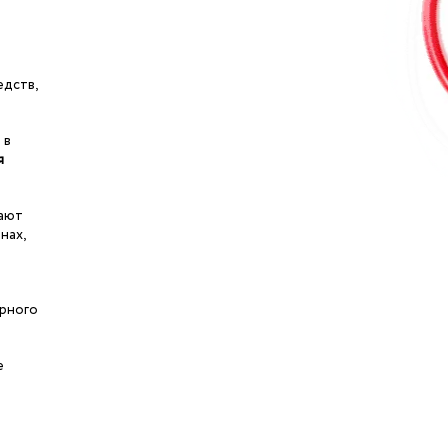
едств,
 в
я
вают
нах,
я
урного
е