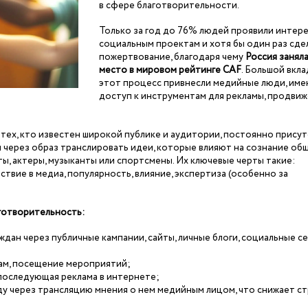
в сфере благотворительности.
Только за год до 76% людей проявили интере
социальным проектам и хотя бы один раз сде
пожертвование, благодаря чему
Россия заняла
место в мировом рейтинге CAF
. Большой вкла
этот процесс привнесли медийные люди, им
доступ к инструментам для рекламы, продвиж
ех, кто известен широкой публике и аудитории, постоянно прису
 через образ транслировать идеи, которые влияют на сознание общ
ты, актеры, музыканты или спортсмены. Их ключевые черты такие:
ствие в медиа, популярность, влияние, экспертиза (особенно за
готворительность:
ан через публичные кампании, сайты, личные блоги, социальные се
там, посещение мероприятий;
 последующая реклама в интернете;
у через трансляцию мнения о нем медийным лицом, что снижает ст