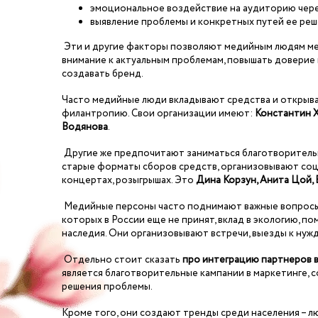
эмоциональное воздействие на аудиторию чере
выявление проблемы и конкретных путей ее реш
Эти и другие факторы позволяют медийным людям мен
внимание к актуальным проблемам, повышать доверие
создавать бренд.
Часто медийные люди вкладывают средства и открыва
филантропию. Свои организации имеют:
Константин Х
Водянова
.
Другие же предпочитают заниматься благотворитель
старые форматы сборов средств, организовывают соци
концертах, розыгрышах. Это
Дина Корзун, Анита Цой, 
Медийные персоны часто поднимают важные вопросы в
которых в России еще не принят, вклад в экологию, п
наследия. Они организовывают встречи, выезды к ну
Отдельно стоит сказать
про интеграцию партнеров 
является благотворительные кампании в маркетинге, 
решения проблемы.
Кроме того, они создают тренды среди населения – 