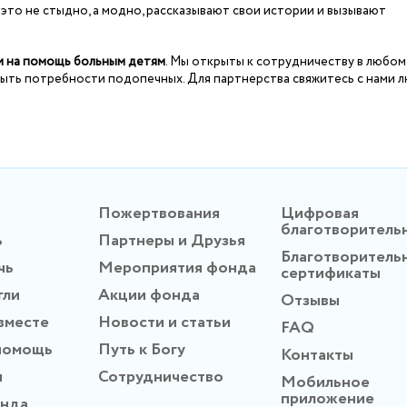
 это не стыдно, а модно, рассказывают свои истории и вызывают
и на помощь больным детям
. Мы открыты к сотрудничеству в любом
акрыть потребности подопечных. Для партнерства свяжитесь с нами 
Пожертвования
Цифровая
благотворитель
ь
Партнеры и Друзья
Благотворитель
чь
Мероприятия фонда
сертификаты
гли
Акции фонда
Отзывы
вместе
Новости и статьи
FAQ
помощь
Путь к Богу
Контакты
ы
Сотрудничество
Мобильное
приложение
онда