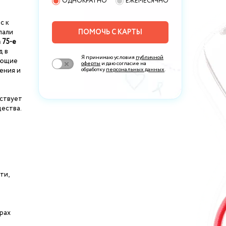
ОДНОКРАТНО
ЕЖЕМЕСЯЧНО
с к
лали
ПОМОЧЬ С КАРТЫ
 75-е
д в
Я принимаю условия
публичной
еющие
оферты
и даю согласие на
ения и
обработку
персональных данных
.
тствует
ества.
ти,
рах