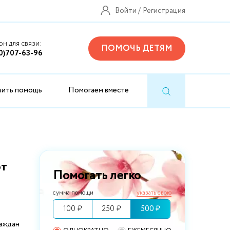
Войти
Регистрация
н для связи:
ПОМОЧЬ ДЕТЯМ
0)707-63-96
чить помощь
Помогаем вместе
ют
Помогать легко
сумма помощи
указать свою
100 ₽
250 ₽
500 ₽
раждан