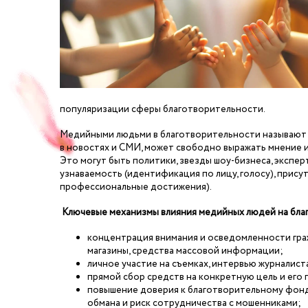
популяризации сферы благотворительности.
Медийными людьми в благотворительности называют т
в новостях и СМИ, может свободно выражать мнение и
Это могут быть политики, звезды шоу-бизнеса, экспер
узнаваемость (идентификация по лицу, голосу), присут
профессиональные достижения).
Ключевые механизмы влияния медийных людей на бла
концентрация внимания и осведомленности гражд
магазины, средства массовой информации;
личное участие на съемках, интервью журналис
прямой сбор средств на конкретную цель и его
повышение доверия к благотворительному фонд
обмана и риск сотрудничества с мошенниками;