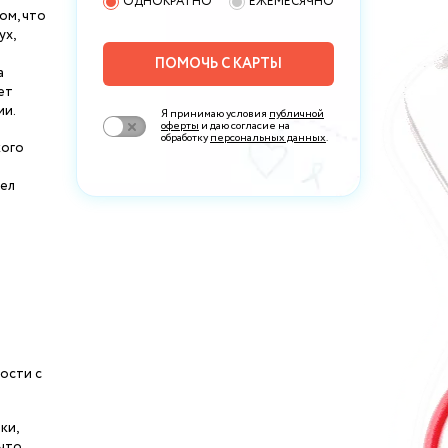
ОДНОКРАТНО
ЕЖЕМЕСЯЧНО
ом, что
ух,
ПОМОЧЬ С КАРТЫ
а
ет
ии.
Я принимаю условия
публичной
оферты
и даю согласие на
обработку
персональных данных
.
кого
рел
ости с
ки,
 что