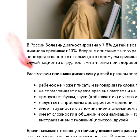
В России болезнь диагностирована у 7-8% детей в воз
диагноза превышает 10%. Впервые описание такого рас
непосредственно тот термин, к которому мы привыкли
случай пациента с трудностями в чтении при здорово
Рассмотрим
признаки дислексии у детей
в разном воз
ребенок не может писать и выговаривать слова,
не согласовывает падежи, времена глаголов и н
пропускает буквы, звуки (добавляет их) и част
жалуется на проблемы с восприятием времени, 
имеет трудности с запоминанием, пониманием,
имеет сложности в общении и социализации – 
выстраиванием отношений, поиском друзей.
Врачи называют основную
причину дислексии в расст
анализ, распознавание и понимание слов. В норме лоб