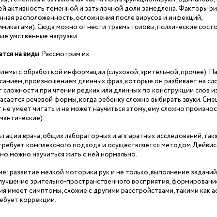
ей активность теменной и затылочной доли замедлена. Факторы ри
ная расположенность, осложнения после вирусов и инфекций,
химикатами). Сюда можно отнести травмы головы, психические сост
ые умственные нагрузки.
ется на виды
. Рассмотрим их.
блемы с обработкой информации (слуховой, зрительной, прочее). П
исанием, произношением длинных фраз, которые он разбивает на сло
 сложности при чтении редких или длинных по конструкции слов и
асается речевой формы, когда ребенку сложно выбирать звуки. Сме
т не умеет читать и не может научиться этому, ему сложно произно
емантические).
тации врача, общих лабораторных и аппаратных исследований, так
, требует комплексного подхода и осуществляется методом Дейвис
 но можно научиться жить с ней нормально.
е: развитие мелкой моторики рук и не только, выполнение заданий
улучшение зрительно-пространственного восприятия, формировани
сия имеет симптомы, схожие с другими расстройствами, такими как а
ребует коррекции.