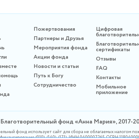
Пожертвования
Цифровая
благотворитель
ь
Партнеры и Друзья
Благотворитель
чь
Мероприятия фонда
сертификаты
гли
Акции фонда
Отзывы
вместе
Новости и статьи
FAQ
помощь
Путь к Богу
Контакты
ы
Сотрудничество
Мобильное
приложение
онда
Благотворительный фонд «Анна Мария», 2017-2
ельный фонд использует сайт для сбора не облагаемых налогом по
инансирование (010), (140), (171). ИНН 0400007265, ОГРН 1180400