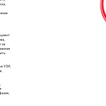
ска,
ояния
ациент
ва,
з-за
шанная
сить
же УЗИ,
а,
,
е
фазия,