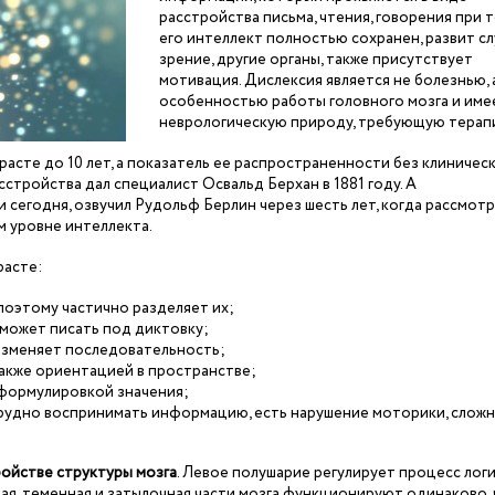
расстройства письма, чтения, говорения при т
его интеллект полностью сохранен, развит сл
зрение, другие органы, также присутствует
мотивация. Дислексия является не болезнью, 
особенностью работы головного мозга и име
неврологическую природу, требующую терап
расте до 10 лет, а показатель ее распространенности без клиничес
стройства дал специалист Освальд Берхан в 1881 году. А
 сегодня, озвучил Рудольф Берлин через шесть лет, когда рассмот
м уровне интеллекта.
расте:
 поэтому частично разделяет их;
е может писать под диктовку;
о изменяет последовательность;
также ориентацией в пространстве;
 формулировкой значения;
трудно воспринимать информацию, есть нарушение моторики, сложн
ройстве структуры мозга
. Левое полушарие регулирует процесс логи
ная, теменная и затылочная части мозга функционируют одинаково,