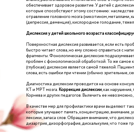
обеспечивает здоровое развитие. У детей с дислекси
которые способствуют этому состоянию: наследствен
отравление головного мозга (никотином, металлами, 
(депрессия, деменция), кислородное голодание, тяжел
Дислексия у детей школьного возраста классифициру
Поверхностная дислексия развивается, если есть про
быстро читает слова, но ему сложно справиться с нап
фрагменты. Фонологическая дислексия подразумевает
проблем с фонологической обработкой. То же самое к
(глубокая) дислексия является самой тяжелой. Пациен
слова, есть ошибки при чтении (обычно зрительные, с
Диагностика дислексии проводится на основе консуль
КТ и МРТ мозга.
Коррекция дислексии
, как нарушения
Корнева и других педагогов. Вылечить ее невозможно,
В качестве мер для профилактики врачи выделяют таки
которые улучшают память, концентрацию, внимание, 
лексики, запаса слов. Обращаем внимание, что дислек
дизартрия, дизорфография, дискалькулия, что тоже т