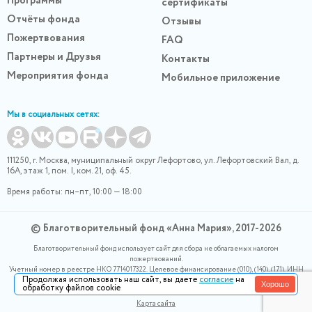
Программы
сертификаты
Отчёты фонда
Отзывы
Пожертвования
FAQ
Партнеры и Друзья
Контакты
Мероприятия фонда
Мобильное приложение
Мы в социальных сетях:
111250, г. Москва, муниципальный округ Лефортово, ул. Лефортовский Вал, д.
16А, этаж 1, пом. I, ком. 21, оф. 45.
Время работы: пн–пт, 10:00 — 18:00
© Благотворительный фонд «Анна Мария», 2017-2026
Благотворительный фонд использует сайт для сбора не облагаемых налогом
пожертвований.
Учетный номер в реестре НКО 7714017322. Целевое финансирование (010), (140), (171). ИНН
Продолжая использовать наш сайт, вы даете
согласие
на
0400007265, ОГРН 1180400000220. Номер в реестре Роскомнадзора 77-24-166339
Хорошо
обработку файлов cookie
Политика конфидециальности
Карта сайта