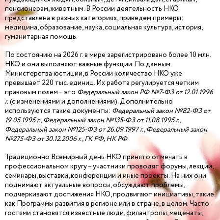
пенсионерам, животным. В России деятельность НКО
представлена в разных категориях, приведем примеры:
медицина, образование, наука, социальная культура, история,
гуманитарная помощь.
По состоянию на 2026 г. в мире зарегистрировано более 10 млн.
НКО и они выполняют важные функции. По данным
Министерства юстиции, в России количество НКО уже
превышает 220 тыс. единиц. Их работа регулируется четким
правовым полем – это
Федеральный закон РФ №7-ФЗ от 12.01.1996
г.
(с изменениями и дополнениями). Дополнительно
используются такие документы:
Федеральный закон №82-ФЗ от
19.05.1995 г., Федеральный закон №135-ФЗ от 11.08.1995 г.,
Федеральный закон №125-ФЗ от 26.09.1997 г., Федеральный закон
№275-ФЗ от 30.12.2006 г., ГК РФ, НК РФ
.
Традиционно Всемирный день НКО принято отмечать в
профессиональном кругу – участники проводят форумы, лекции,
семинары, выставки, конференции и иные проекты. На них они
поднимают актуальные вопросы, обсуждают проблемы,
подчеркивают достижения НКО, продвигают инициативы, такие
как Программы развития в регионе или в стране, в целом. Часто
гостями становятся известные люди, филантропы, меценаты,