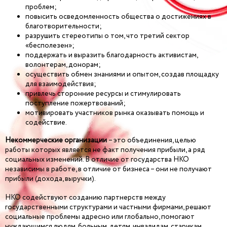
проблем;
повысить осведомленность общества о достижениях в
благотворительности;
разрушить стереотипы о том, что третий сектор
«бесполезен»;
поддержать и выразить благодарность активистам,
волонтерам, донорам;
осуществить обмен знаниями и опытом, создав площадку
для взаимодействия;
привлечь сторонние ресурсы и стимулировать
поступление пожертвований;
мотивировать участников рынка оказывать помощь и
содействие.
Некоммерческие организации
– это объединения, целью
работы которых является не факт получения прибыли, а ряд
социальных изменений. В отличие от государства НКО
независимы в работе, в отличие от бизнеса – они не получают
прибыли (дохода, выручки).
НКО содействуют созданию партнерств между
государственными структурами и частными фирмами, решают
социальные проблемы адресно или глобально, помогают
нуждающимся людям, больным, детям, инвалидам, старикам,