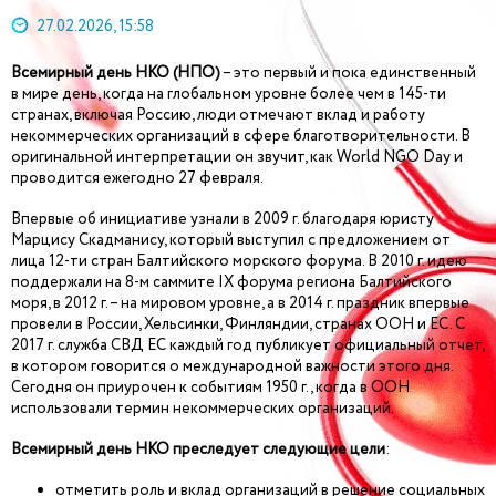
27.02.2026, 15:58
Всемирный день НКО (НПО)
– это первый и пока единственный
в мире день, когда на глобальном уровне более чем в 145-ти
странах, включая Россию, люди отмечают вклад и работу
некоммерческих организаций в сфере благотворительности. В
оригинальной интерпретации он звучит, как World NGO Day и
проводится ежегодно 27 февраля.
Впервые об инициативе узнали в 2009 г. благодаря юристу
Марцису Скадманису, который выступил с предложением от
лица 12-ти стран Балтийского морского форума. В 2010 г. идею
поддержали на 8-м саммите IX форума региона Балтийского
моря, в 2012 г. – на мировом уровне, а в 2014 г. праздник впервые
провели в России, Хельсинки, Финляндии, странах ООН и ЕС. С
2017 г. служба СВД ЕС каждый год публикует официальный отчет,
в котором говорится о международной важности этого дня.
Сегодня он приурочен к событиям 1950 г., когда в ООН
использовали термин некоммерческих организаций.
Всемирный день НКО преследует следующие цели
:
отметить роль и вклад организаций в решение социальных