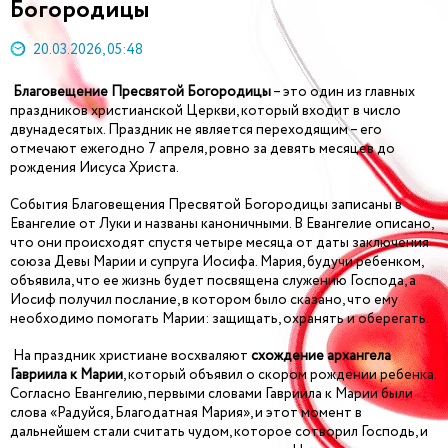
Богородицы
20.03.2026, 05:48
Благовещение Пресвятой Богородицы
– это один из главных
праздников христианской Церкви, который входит в число
двунадесятых. Праздник не является переходящим – его
отмечают ежегодно 7 апреля, ровно за девять месяцев до
рождения Иисуса Христа.
События Благовещения Пресвятой Богородицы записаны в
Евангелие от Луки и названы каноничными. В Евангелие описано,
что они происходят спустя четыре месяца от даты заключения
союза Девы Марии и супруга Иосифа. Мария, будучи ребенком,
объявила, что ее жизнь будет посвящена служению Господа, а
Иосиф получил послание, в котором было сказано, что ему
необходимо помогать Марии: защищать, охранять и оберегать.
На праздник христиане восхваляют
схождение архангела
Гавриила к Марии
, который объявил о скором рождении ребенка.
Согласно Евангелию, первыми словами Гавриила к Марии были
слова «Радуйся, Благодатная Мария», и этот момент в
дальнейшем стали считать чудом, которое сотворил Господь, и