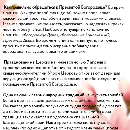
Как правильно обращаться к Пресвятой Богородице?
Во время
молитвы (как групповой, так и дома) можно использовать
классический текст молебен и зачитывать их своими словами.
Главное проявить искренность, рассказать о надеждах и грехах
честно и без утайки. Наиболее популярные каноничные
молитвы:
«Богородице Дево», «Воеводе» из Кондака и «О,
Пресвятая Дево»
. Во время чтения молитвы нужно не только
просить о помощи, важно искренне поблагодарить
возрадоваться существованию высших сил.
Празднование в Церкви начинается ночью 7 апреля с
проведения всенощного бдения, за которое отвечают
священнослужителями. Утром Церковь открывают двери для
верующих людей, приглашая их на совместное богослужение,
посвященное Пресвятой Богородице.
Одна из самых старых
народных традиций
– выпускать голубей
белого цвета на волю, рассказав им о своих желаниях, мечтах.
Считается, что голуби получают силу для того, чтобы долететь
до небес и встретиться с ангелами-хранителями. Вторая
традиция заключается в подготовке специальной
благовещенской соли. Наши предки клали щепотку соли в
мешочек (по одной щепотке от каждого члена семьи), после