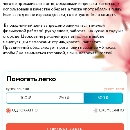
чего ее прокаливали в огне, складывали и прятали. Затем соль
использовали в качестве оберега, а также употребляли в пищу.
Если за год ее не израсходовали, то ее нужно было сжигать.
В праздничный день запрещено заниматься тяжелой
физической работой, рукоделием, работать на кухне, в саду и в
огороде. Церковь не рекомендует выполнять любые
манипуляции с волосами: стричь, красить, заплетать.
Праздничный обед следует приготовить заранее – 6 числа,
чтобы 7 не заниматься готовкой, а лишь встречать гостей.
Помогать легко
сумма помощи
указать свою
100 ₽
250 ₽
500 ₽
ОДНОКРАТНО
ЕЖЕМЕСЯЧНО
ПОМОЧЬ С КАРТЫ