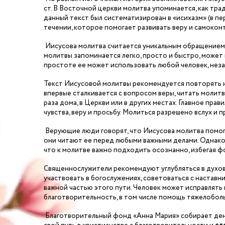
ст. В Восточной церкви молитва упоминается, как тр
данный текст был систематизирован в «исихазм» (в пер
течении, которое помогает развивать веру и самокон
Иисусова молитва считается уникальным обращением в
молитвы запоминается легко, просто и быстро, может
простоте ее может использовать любой человек, неза
Текст Иисусовой молитвы рекомендуется повторять н
впервые сталкивается с вопросом веры, читать молитв
раза дома, в Церкви или в других местах. Главное пра
чувства, веру и просьбу. Молиться разрешено вслух и п
Верующие люди говорят, что Иисусова молитва помог
они читают ее перед любыми важными делами. Однако
что к молитве важно подходить осознанно, избегая ф
Священнослужители рекомендуют углубляться в духов
участвовать в богослужениях, советоваться с настав
важной частью этого пути. Человек может исправлять 
благотворительность, в том числе помощь тяжелобол
Благотворительный фонд «Анна Мария» собирает день