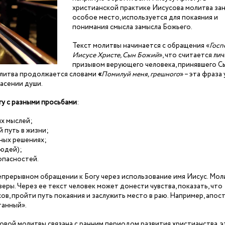
христианской практике Иисусова молитва за
особое место, используется для покаяния и
понимания смысла замысла Божьего.
Текст молитвы начинается с обращения «
Госп
Иисусе Христе, Сын Божий
», что считается ли
призывом верующего человека, принявшего С
молитва продолжается словами
«
Помилуй меня, грешного
» – эта фраза
асении души.
гу с разными просьбами
:
ых мыслей;
 путь в жизни;
дных решениях;
людей);
опасностей.
епрерывном обращении к Богу через использование имя Иисус. Мол
еры. Через ее текст человек может донести чувства, показать, что
ов, пройти путь покаяния и заслужить место в раю. Например, апос
танный».
ой молитвы связана с ранним периодом развития христианства, эт