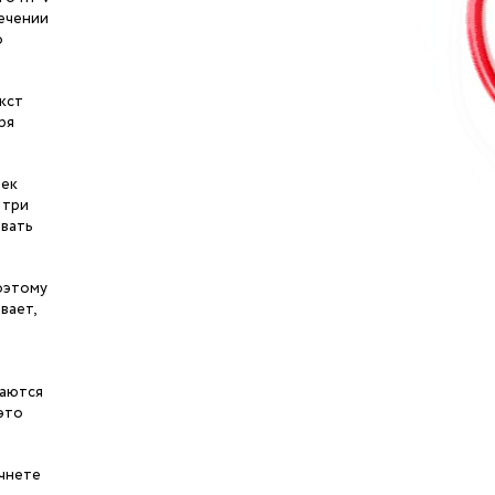
течении
о
кст
ря
век
 три
ывать
оэтому
вает,
таются
 это
ачнете