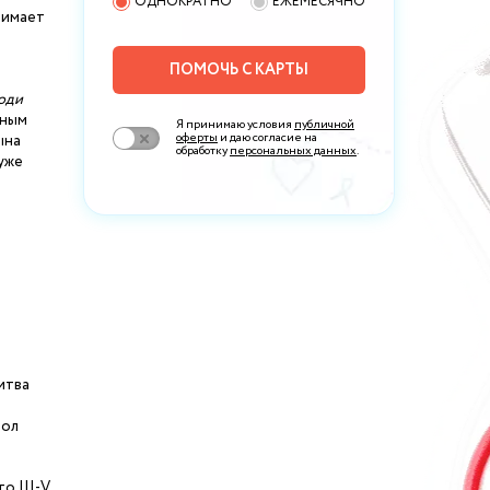
ОДНОКРАТНО
ЕЖЕМЕСЯЧНО
нимает
ПОМОЧЬ С КАРТЫ
оди
чным
Я принимаю условия
публичной
оферты
и даю согласие на
ына
обработку
персональных данных
.
 уже
итва
тол
о III-V