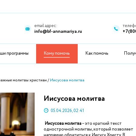
email адрес:
телефо
info@bf-annamariya.ru
+7(80
ши программы
Кому помочь
Как помочь
Полу
 важные молитвы христиан
Иисусова молитва
Иисусова молитва
05.04.2026, 02:41
Иисусова молитва
– это краткий текст
однострочной молитвы, который позволяет
напрямую обратиться к Иисусу Христу. В