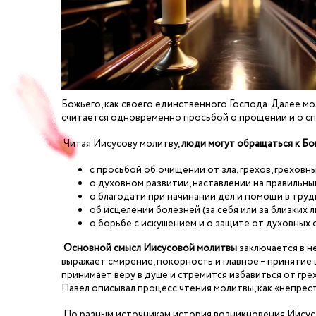
Божьего, как своего единственного Господа. Далее 
считается одновременно просьбой о прощении и о сп
Читая Иисусову молитву,
люди могут обращаться к Бо
с просьбой об очищении от зла, грехов, греховн
о духовном развитии, наставлении на правильный
о благодати при начинании дел и помощи в тру
об исцелении болезней (за себя или за близких 
о борьбе с искушением и о защите от духовных 
Основной смысл Иисусовой молитвы
заключается в н
выражает смирение, покорность и главное – принятие в
принимает веру в душе и стремится избавиться от грех
Павел описывал процесс чтения молитвы, как «непрес
По разным источникам история возникновения Иисусов