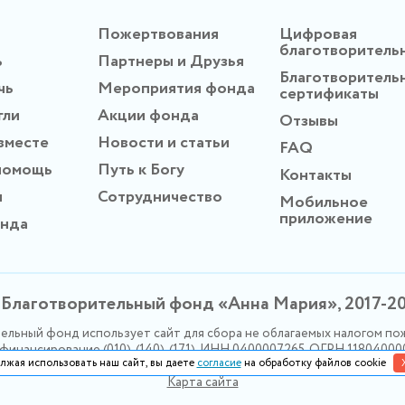
Пожертвования
Цифровая
благотворитель
ь
Партнеры и Друзья
Благотворитель
чь
Мероприятия фонда
сертификаты
гли
Акции фонда
Отзывы
вместе
Новости и статьи
FAQ
помощь
Путь к Богу
Контакты
ы
Сотрудничество
Мобильное
приложение
онда
Благотворительный фонд «Анна Мария», 2017-2
ельный фонд использует сайт для сбора не облагаемых налогом по
инансирование (010), (140), (171). ИНН 0400007265, ОГРН 1180400
лжая использовать наш сайт, вы даете
согласие
на обработку файлов cookie
Политика конфидециальности
Карта сайта