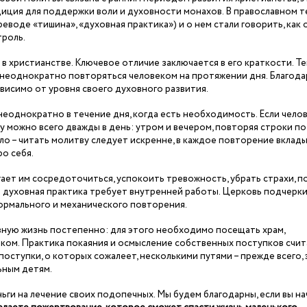
адиция для поддержки воли и духовности монахов. В православном 
еводе «тишина», «духовная практика») и о нем стали говорить, как 
троль.
 христианстве. Ключевое отличие заключается в его краткости. Те
 неоднократно повторяться человеком на протяжении дня. Благода
висимо от уровня своего духовного развития.
еоднократно в течение дня, когда есть необходимость. Если чело
у можно всего дважды в день: утром и вечером, повторяя строки по
вило – читать молитву следует искренне, в каждое повторение вклад
ро себя.
ает им сосредоточиться, успокоить тревожность, убрать страхи, п
 духовная практика требует внутренней работы. Церковь подчерки
ормального и механического повторения.
ную жизнь постепенно: для этого необходимо посещать храм,
ником. Практика покаяния и осмысление собственных поступков счи
поступки, о которых сожалеет, несколькими путями – прежде всего,
ьным детям.
ги на лечение своих подопечных. Мы будем благодарны, если вы н