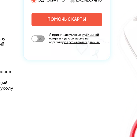
ОДНОКРАТНО
ЕЖЕМЕСЯЧНО
ПОМОЧЬ С КАРТЫ
Я принимаю условия
публичной
ану
оферты
и даю согласие на
обработку
персональных данных
.
ый
пенно
дый
 уколу