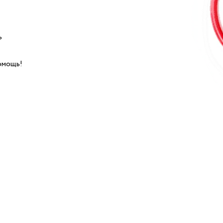
ь
омощь!