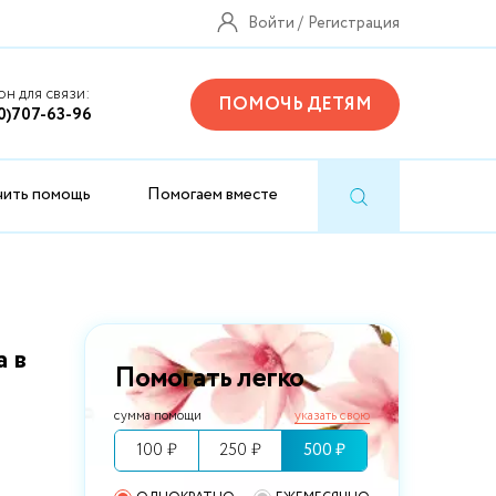
Войти
Регистрация
н для связи:
ПОМОЧЬ ДЕТЯМ
0)707-63-96
чить помощь
Помогаем вместе
 в
Помогать легко
сумма помощи
указать свою
100 ₽
250 ₽
500 ₽