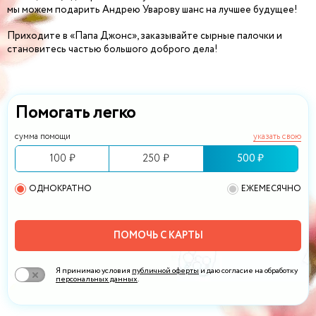
мы можем подарить Андрею Уварову шанс на лучшее будущее!
Приходите в «Папа Джонс», заказывайте сырные палочки и
становитесь частью большого доброго дела!
Помогать легко
сумма помощи
указать свою
100 ₽
250 ₽
500 ₽
ОДНОКРАТНО
ЕЖЕМЕСЯЧНО
ПОМОЧЬ С КАРТЫ
Я принимаю условия
публичной оферты
и даю согласие на обработку
персональных данных
.