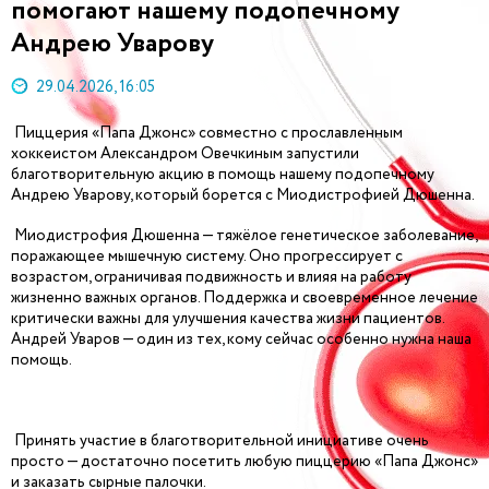
помогают нашему подопечному
Андрею Уварову
29.04.2026, 16:05
Пиццерия «Папа Джонс» совместно с прославленным
хоккеистом Александром Овечкиным запустили
благотворительную акцию в помощь нашему подопечному
Андрею Уварову, который борется с Миодистрофией Дюшенна.
Миодистрофия Дюшенна — тяжёлое генетическое заболевание,
поражающее мышечную систему. Оно прогрессирует с
возрастом, ограничивая подвижность и влияя на работу
жизненно важных органов. Поддержка и своевременное лечение
критически важны для улучшения качества жизни пациентов.
Андрей Уваров — один из тех, кому сейчас особенно нужна наша
помощь.
Принять участие в благотворительной инициативе очень
просто — достаточно посетить любую пиццерию «Папа Джонс»
и заказать сырные палочки.