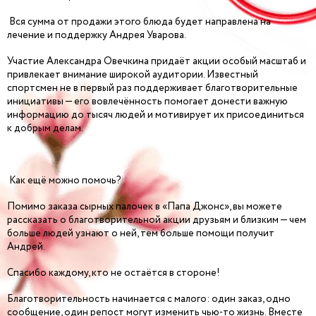
Вся сумма от продажи этого блюда будет направлена на
лечение и поддержку Андрея Уварова.
Участие Александра Овечкина придаёт акции особый масштаб и
привлекает внимание широкой аудитории. Известный
спортсмен не в первый раз поддерживает благотворительные
инициативы — его вовлечённость помогает донести важную
информацию до тысяч людей и мотивирует их присоединиться
к добрым делам.
Как ещё можно помочь?
Помимо заказа сырных палочек в «Папа Джонс», вы можете
рассказать о благотворительной акции друзьям и близким — чем
больше людей узнают о ней, тем больше помощи получит
Андрей.
Спасибо каждому, кто не остаётся в стороне!
Благотворительность начинается с малого: один заказ, одно
сообщение, один репост могут изменить чью‑то жизнь. Вместе