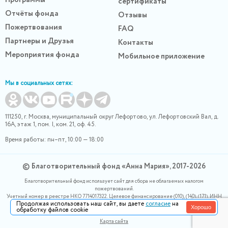
сертификаты
Отчёты фонда
Отзывы
Пожертвования
FAQ
Партнеры и Друзья
Контакты
Мероприятия фонда
Мобильное приложение
Мы в социальных сетях:
111250, г. Москва, муниципальный округ Лефортово, ул. Лефортовский Вал, д.
16А, этаж 1, пом. I, ком. 21, оф. 45.
Время работы: пн–пт, 10:00 — 18:00
© Благотворительный фонд «Анна Мария», 2017-2026
Благотворительный фонд использует сайт для сбора не облагаемых налогом
пожертвований.
Учетный номер в реестре НКО 7714017322. Целевое финансирование (010), (140), (171). ИНН
Продолжая использовать наш сайт, вы даете
согласие
на
0400007265, ОГРН 1180400000220. Номер в реестре Роскомнадзора 77-24-166339
Хорошо
обработку файлов cookie
Политика конфидециальности
Карта сайта