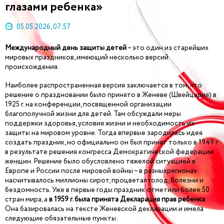
глазами ребенка»
05.05.2026, 07:57
Международный день защиты детей
– это один из старейших
мировых праздников, имеющий несколько версий
происхождения.
Наиболее распространенная версия заключается в том, что
решение о праздновании было принято в Женеве (Швейцария) в
1925 г. на конференции, посвященной организации
благополучной жизни для детей. Там обсуждали меры
поддержки здоровья, условия жизни и необходимость их
защиты на мировом уровне. Тогда впервые зародилась идея
создать праздник, но официально он был принят только в 1949 г.
в результате решения конгресса Демократической федерации
женщин. Решение было обусловлено тяжелой ситуацией в
Европе и России после мировой войны – в разныхрегионах
насчитывалось миллионы сирот, процветал голод, болезни и
бездомность. Уже в первые годы праздник отметили более 50
стран мира, а
в 1959 г. была принята Декларация прав ребенка
.
Она базировалась на тексте Женевской декларации и имела
следующие обязательные пункты: