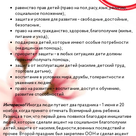
равенство прав детей (право на пол, расу, язык, религию,
социальное положение);
защита и условия для развития – свободные, достойные,
безопасные;
право на имя, гражданство, здоровье, благополучие (жилье,
питание и уход);
поддержка детей, которые имеют особые потребности
(медицинская помощь);
приоритет защиты – в любых ситуациях дети должны
первыми получать помощь;
защита от эксплуатации детей (насилие, детский труд,
торговля детьми);
воспитание в условиях мира, дружбы, толерантности и
уважения к людям;
право на развитие – воспитание, доступ к обучению,
развитие способностей.
Интересно!
Иногда люди путают два праздника – 1 июня и 20
ноября, когда принято отмечать Всемирный день ребенка.
Разница в том, что первый день появился благодаря инициативе
людей, которые сделали акцент на социальном благополучии
детей, защите от насилия, бедности, военных последствий и
прочее. Второй праздник был закреплен ООН и сделал акцент