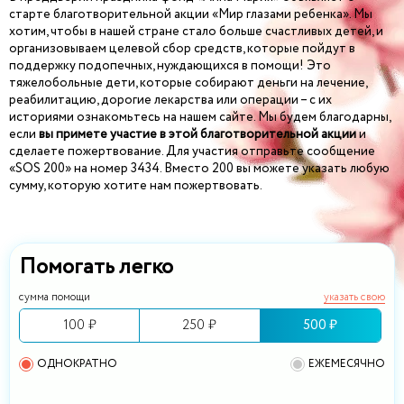
старте благотворительной акции «Мир глазами ребенка». Мы
хотим, чтобы в нашей стране стало больше счастливых детей, и
организовываем целевой сбор средств, которые пойдут в
поддержку подопечных, нуждающихся в помощи! Это
тяжелобольные дети, которые собирают деньги на лечение,
реабилитацию, дорогие лекарства или операции – с их
историями ознакомьтесь на нашем сайте. Мы будем благодарны,
если
вы примете участие в этой благотворительной акции
и
сделаете пожертвование. Для участия отправьте сообщение
«SOS 200» на номер 3434. Вместо 200 вы можете указать любую
сумму, которую хотите нам пожертвовать.
Помогать легко
сумма помощи
указать свою
100 ₽
250 ₽
500 ₽
ОДНОКРАТНО
ЕЖЕМЕСЯЧНО