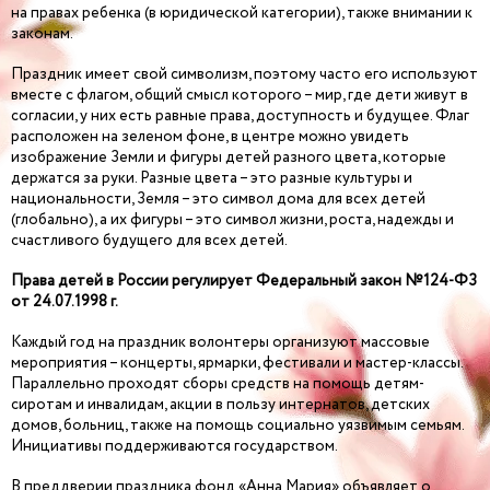
на правах ребенка (в юридической категории), также внимании к
законам.
Праздник имеет свой символизм, поэтому часто его используют
вместе с флагом, общий смысл которого – мир, где дети живут в
согласии, у них есть равные права, доступность и будущее. Флаг
расположен на зеленом фоне, в центре можно увидеть
изображение Земли и фигуры детей разного цвета, которые
держатся за руки. Разные цвета – это разные культуры и
национальности, Земля – это символ дома для всех детей
(глобально), а их фигуры – это символ жизни, роста, надежды и
счастливого будущего для всех детей.
Права детей в России регулирует Федеральный закон
№124-ФЗ
от 24.07.1998 г.
Каждый год на праздник волонтеры организуют массовые
мероприятия – концерты, ярмарки, фестивали и мастер-классы.
Параллельно проходят сборы средств на помощь детям-
сиротам и инвалидам, акции в пользу интернатов, детских
домов, больниц, также на помощь социально уязвимым семьям.
Инициативы поддерживаются государством.
В преддверии праздника фонд «Анна Мария» объявляет о