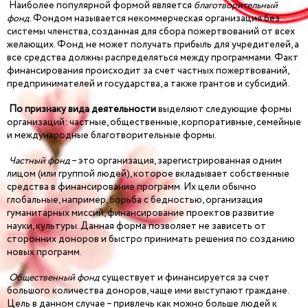
Наиболее популярной формой является
благотворительный
фонд
. Фондом называется некоммерческая организация без
системы членства, созданная для сбора пожертвований от всех
желающих. Фонд не может получать прибыль для учредителей, а
все средства должны распределяться между программами. Факт
финансирования происходит за счет частных пожертвований,
предпринимателей и государства, а также грантов и субсидий.
По признаку вида деятельности
выделяют следующие формы
организаций: частные, общественные, корпоративные, семейные
и международные благотворительные формы.
Частный фонд
– это организация, зарегистрированная одним
лицом (или группой людей), которое вкладывает собственные
средства в финансирование программ. Их цели обычно
глобальные, например, борьба с бедностью, организация
гуманитарных миссий, финансирование проектов развитие
науки, культуры. Данная форма позволяет не зависеть от
сторонних доноров и быстро принимать решения по созданию
новых программ.
Общественный фонд
существует и финансируется за счет
большого количества доноров, чаще ими выступают граждане.
Цель в данном случае – привлечь как можно больше людей к