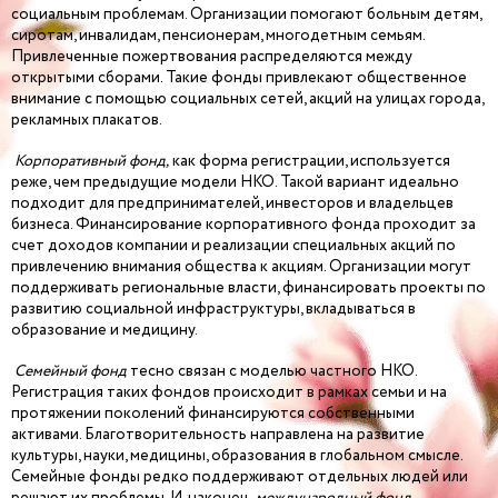
социальным проблемам. Организации помогают больным детям,
сиротам, инвалидам, пенсионерам, многодетным семьям.
Привлеченные пожертвования распределяются между
открытыми сборами. Такие фонды привлекают общественное
внимание с помощью социальных сетей, акций на улицах города,
рекламных плакатов.
Корпоративный фонд,
как форма регистрации, используется
реже, чем предыдущие модели НКО. Такой вариант идеально
подходит для предпринимателей, инвесторов и владельцев
бизнеса. Финансирование корпоративного фонда проходит за
счет доходов компании и реализации специальных акций по
привлечению внимания общества к акциям. Организации могут
поддерживать региональные власти, финансировать проекты по
развитию социальной инфраструктуры, вкладываться в
образование и медицину.
Семейный фонд
тесно связан с моделью частного НКО.
Регистрация таких фондов происходит в рамках семьи и на
протяжении поколений финансируются собственными
активами. Благотворительность направлена на развитие
культуры, науки, медицины, образования в глобальном смысле.
Семейные фонды редко поддерживают отдельных людей или
решают их проблемы. И, наконец,
международный фонд