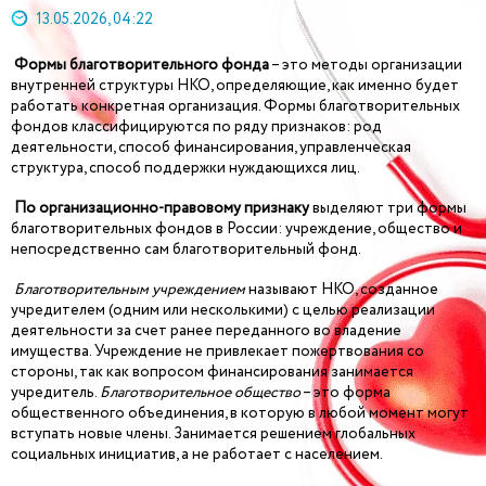
13.05.2026, 04:22
Формы благотворительного фонда
– это методы организации
внутренней структуры НКО, определяющие, как именно будет
работать конкретная организация. Формы благотворительных
фондов классифицируются по ряду признаков: род
деятельности, способ финансирования, управленческая
структура, способ поддержки нуждающихся лиц.
По организационно-правовому признаку
выделяют три формы
благотворительных фондов в России: учреждение, общество и
непосредственно сам благотворительный фонд.
Благотворительным учреждением
называют НКО, созданное
учредителем (одним или несколькими) с целью реализации
деятельности за счет ранее переданного во владение
имущества. Учреждение не привлекает пожертвования со
стороны, так как вопросом финансирования занимается
учредитель.
Благотворительное общество
– это форма
общественного объединения, в которую в любой момент могут
вступать новые члены. Занимается решением глобальных
социальных инициатив, а не работает с населением.