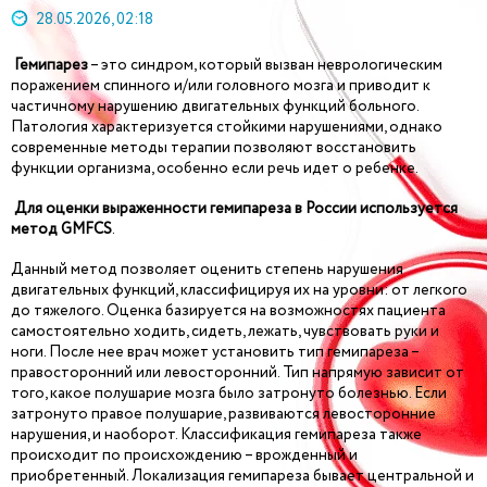
28.05.2026, 02:18
Гемипарез
– это синдром, который вызван неврологическим
поражением спинного и/или головного мозга и приводит к
частичному нарушению двигательных функций больного.
Патология характеризуется стойкими нарушениями, однако
современные методы терапии позволяют восстановить
функции организма, особенно если речь идет о ребенке.
Для
оценки выраженности гемипареза в России
используется
метод GMFCS
.
Данный метод позволяет оценить степень нарушения
двигательных функций, классифицируя их на уровни: от легкого
до тяжелого. Оценка базируется на возможностях пациента
самостоятельно ходить, сидеть, лежать, чувствовать руки и
ноги. После нее врач может установить тип гемипареза –
правосторонний или левосторонний. Тип напрямую зависит от
того, какое полушарие мозга было затронуто болезнью. Если
затронуто правое полушарие, развиваются левосторонние
нарушения, и наоборот. Классификация гемипареза также
происходит по происхождению – врожденный и
приобретенный. Локализация гемипареза бывает центральной и