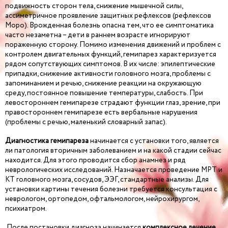
подвижность сторон тела, снижение мышечной силы,
ассиметричное проявление защитных рефлексов (рефлексов
Моро). Врожденная болезнь опасна тем, что ее симптоматика
часто незаметна – дети в раннем возрасте игнорируют
пораженную сторону. Помимо изменения движений и проблем с
контролем двигательных функций, гемипарез характеризуется
рядом сопутствующих симптомов. В их числе: эпилептические
припадки, снижение активности головного мозга, проблемы с
запоминанием и речью, снижение реакции на окружающую
среду, постоянное повышение температуры, слабость. При
левостороннем гемипарезе страдают функции глаз, зрение, при
правостороннем гемипарезе есть вербальные нарушения
(проблемы с речью, маленький словарный запас).
Диагностика гемипареза
начинается с установки того, является
ли патология вторичным заболеванием и на какой стадии сейчас
находится. Для этого проводится сбор анамнез и ряд
неврологических исследований. Назначается проведение МРТ и
КТ головного мозга, сосудов, ЭЭГ, стандартные анализы. Для
установки картины течения болезни требуется консультация с
неврологом, ортопедом, офтальмологом, нейрохирургом,
психиатром.
После постановки диагноза начинается
комплексное лечение