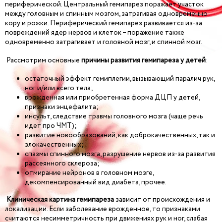
периферической. Центральный гемипарез поражает участок
между головным и спинным мозгом, затрагивая одновременно
кору и рожки. Периферический гемипарез развивается из-за
повреждений ядер нервов и клеток – поражение также
одновременно затрагивает и головной мозг, и спинной мозг.
Рассмотрим основные
причины развития
гемипареза у детей
:
остаточный эффект гемиплегии, вызывающий паралич рук,
ног и/или всего тела;
врожденная или приобретенная форма ДЦП у детей,
признаки энцефалита;
инсульт, следствие травмы головного мозга (чаще речь
идет про ЧМТ);
развитие новообразований, как доброкачественных, так и
злокачественных;
спазмы спинного мозга, разрушение нервов из-за развития
рассеянного склероза;
отмирание нейронов в головном мозге,
декомпенсированный вид диабета, прочее.
Клиническая картина гемипареза
зависит от происхождения и
локализации. Если заболевание врожденное, то признаками
считаются несимметричность при движениях рук и ног, слабая