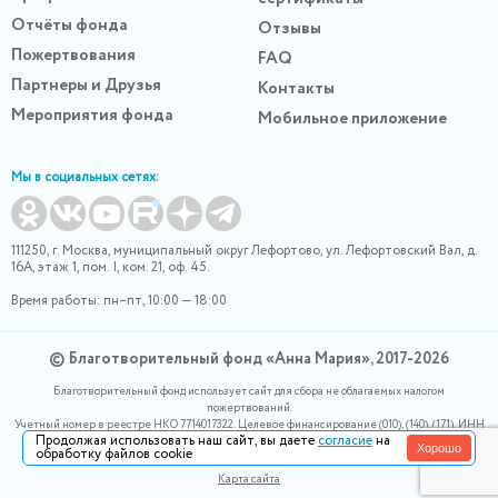
Отчёты фонда
Отзывы
Пожертвования
FAQ
Партнеры и Друзья
Контакты
Мероприятия фонда
Мобильное приложение
Мы в социальных сетях:
111250, г. Москва, муниципальный округ Лефортово, ул. Лефортовский Вал, д.
16А, этаж 1, пом. I, ком. 21, оф. 45.
Время работы: пн–пт, 10:00 — 18:00
© Благотворительный фонд «Анна Мария», 2017-2026
Благотворительный фонд использует сайт для сбора не облагаемых налогом
пожертвований.
Учетный номер в реестре НКО 7714017322. Целевое финансирование (010), (140), (171). ИНН
Продолжая использовать наш сайт, вы даете
согласие
на
0400007265, ОГРН 1180400000220. Номер в реестре Роскомнадзора 77-24-166339
Хорошо
обработку файлов cookie
Политика конфидециальности
Карта сайта