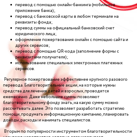
перевод с помощью онлайн-банкинга (мобильное
приложение банка);
перевод с банковской карты в любом терминале на
реквизиты фонда;
перевод суммы на официальный банковский счет
юридического лица;
оформление пожертвования онлайн с помощью сайта и
других сервисов;
перевод с помощью QR-кода (заполнение формы с
реквизитами получателя);
использование специальных электронных платежных
сервисов.
Регулярное пожертвование эффективнее крупного разового
перевода. Благотворительные акции, на которые нужны
средства для лечения детей и взрослых, проводятся
ежемесячно. Даже небольшие суммы позволяют
благотворительному фонду знать, на какую сумму можно
рассчитывать далее. Это позволяет разработать стратегию
помощи, продумать информационную кампанию, планировать
доходы, расходы и нанимать специалистов.
Вторым по популярности инструментом благотворительности