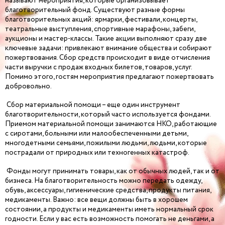
называют мероприятия, которые организовывает
благотворительный фонд. Существуют разные формы
благотворительных акций: ярмарки, фестивали, концерты,
театральные выступления, спортивные марафоны, забеги,
аукционы и мастер-классы. Такие акции выполняют сразу две
ключевые задачи: привлекают внимание общества и собирают
пожертвования. Сбор средств происходит в виде отчисления
части выручки с продаж входных билетов, товаров, услуг.
Помимо этого, гостям мероприятия предлагают пожертвовать
добровольно.
Сбор материальной помощи – еще один инструмент
благотворительности, который часто используется фондами.
Приемом материальной помощи занимаются НКО, работающие
с сиротами, больными или малообеспеченными детьми,
многодетными семьями, пожилыми людьми, людьми, которые
пострадали от природных или техногенных катастроф.
Фонды могут принимать товары, как от обычных людей, так и от
бизнеса. На благотворительность можно передать одежду,
обувь, аксессуары, гигиенические средства, продукты питания,
медикаменты. Важно: все вещи должны быть в хорошем
состоянии, а продукты и медикаменты иметь нормальный срок
годности. Если у вас есть возможность помогать не деньгами, а