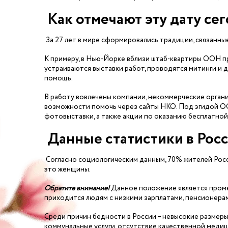
Как отмечают эту дату се
За 27 лет в мире сформировались традиции, связанные
К примеру, в Нью-Йорке вблизи штаб-квартиры ООН п
устраиваются выставки работ, проводятся митинги и 
помощь.
В работу вовлечены компании, некоммерческие орган
возможности помочь через сайты НКО. Под эгидой О
фотовыставки, а также акции по оказанию бесплатн
Данные статистики в Рос
Согласно социологическим данным, 70% жителей Росс
это женщины.
Обратите внимание!
Данное положение является проме
приходится людям с низкими зарплатами, пенсионерам
Среди причин бедности в России – невысокие размеры
коммунальные услуги, отсутствие качественной меди