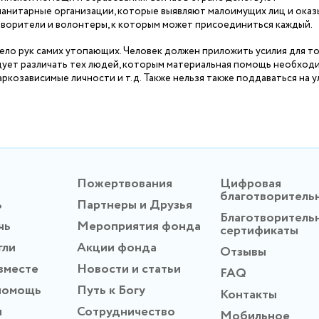
манитарные организации, которые выявляют малоимущих лиц и ока
творители и волонтеры, к которым может присоединиться каждый.
ло рук самих утопающих. Человек должен приложить усилия для то
дует различать тех людей, которым материальная помощь необходи
наркозависимые личности и т.д. Также нельзя также поддаваться на 
Пожертвования
Цифровая
благотворитель
ь
Партнеры и Друзья
Благотворитель
чь
Мероприятия фонда
сертификаты
гли
Акции фонда
Отзывы
вместе
Новости и статьи
FAQ
помощь
Путь к Богу
Контакты
ы
Сотрудничество
Мобильное