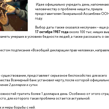
Идея официально учредить день, напомина
человечеству о проблеме нищеты, пришла
представителям Генеральной Ассамблеи ООН
году.
Выбор даты также оказался неслучаен – еще р
17 октября 1987 года
около 100 тыс. нищих вы
амять умерших в условиях бедности людей, а также рассказать о с
 местом подписания «Всеобщей декларации прав человека», направл
существование, представляет серьезное беспокойство для всего
чества Всемирный банк установил черту, после которой официальн
енее 2 долларов в сутки.
ожностей тратить более 1 доллара в день. Особенно от этого стр
сто, для которого такая проблема остается актуальной.
 и меры борьбы с ней.