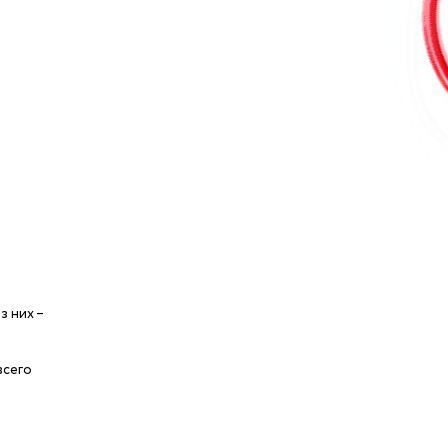
 них –
всего