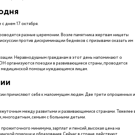
годня
 с днем 17 октября.
роводятся разные церемонии. Возле памятника жертвам нищеты
дискуссии против дискриминации бедняков с призывами оказать им
изации. Неравнодушным гражданам в этот день напоминают о
ОН организуются поездки в развивающиеся страны, проводятся
ой медицинской помощи нуждающимся лицам.
сии
ии причисляют себя к малоимущим людям. Две трети опрошенных из
жуточным между развитыми и развивающимися странами. Тяжелее 
, многодетным, семьям с больными детьми.
 прожиточного минимума, зарплат и пенсий, высокая цена на
цинской помощи и образования. Сейчас в стране действуют