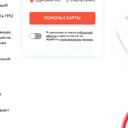
ОДНОКРАТНО
ЕЖЕМЕСЯЧНО
ющий
 в 1992
ПОМОЧЬ С КАРТЫ
аньше,
Я принимаю условия
публичной
оферты
и даю согласие на
шли на
обработку
персональных данных
.
воем
енной
о
адают