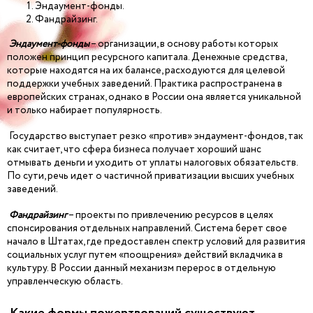
Эндаумент-фонды.
Фандрайзинг.
Эндаумент-фонды
– организации, в основу работы которых
положен принцип ресурсного капитала. Денежные средства,
которые находятся на их балансе, расходуются для целевой
поддержки учебных заведений. Практика распространена в
европейских странах, однако в России она является уникальной
и только набирает популярность.
Государство выступает резко «против» эндаумент-фондов, так
как считает, что сфера бизнеса получает хороший шанс
отмывать деньги и уходить от уплаты налоговых обязательств.
По сути, речь идет о частичной приватизации высших учебных
заведений.
Фандрайзинг
– проекты по привлечению ресурсов в целях
спонсирования отдельных направлений. Система берет свое
начало в Штатах, где предоставлен спектр условий для развития
социальных услуг путем «поощрения» действий вкладчика в
культуру. В России данный механизм перерос в отдельную
управленческую область.
Какие формы пожертвований существуют