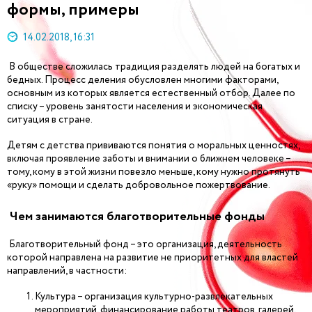
формы, примеры
14.02.2018, 16:31
В обществе сложилась традиция разделять людей на богатых и
бедных. Процесс деления обусловлен многими факторами,
основным из которых является естественный отбор. Далее по
списку – уровень занятости населения и экономическая
ситуация в стране.
Детям с детства прививаются понятия о моральных ценностях,
включая проявление заботы и внимании о ближнем человеке –
тому, кому в этой жизни повезло меньше, кому нужно протянуть
«руку» помощи и сделать добровольное пожертвование.
Чем занимаются благотворительные фонды
Благотворительный фонд – это организация, деятельность
которой направлена на развитие не приоритетных для властей
направлений, в частности:
Культура – организация культурно-развлекательных
мероприятий, финансирование работы театров, галерей,