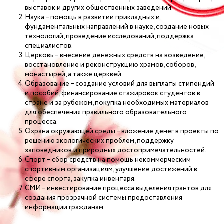
выставок и других общественных заведений.
Наука – помощь в развитии прикладных и
фундаментальных направлений в науке, создание новых
технологий, проведение исследований, поддержка
специалистов.
Церковь – внесение денежных средств на возведение,
восстановление и реконструкцию храмов, соборов,
монастырей, а также церквей.
Образование – создание условий для выплаты стипендий
и пособий, финансирование стажировок студентов в
стране и за рубежом, покупка необходимых материалов
для обеспечения правильного образовательного
процесса.
Охрана окружающей среды – вложение денег в проекты по
решению экологических проблем, поддержку
заповедников и природных достопримечательностей.
Спорт – сбор средств на помощь некоммерческим
спортивным организациям, улучшение достижений в
сфере спорта, закупка инвентаря.
СМИ – инвестирование процесса выделения грантов для
создания прозрачной системы предоставления
информации гражданам.