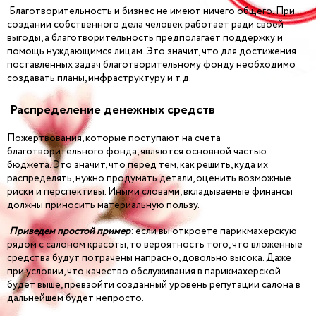
Благотворительность и бизнес не имеют ничего общего. При
создании собственного дела человек работает ради своей
выгоды, а благотворительность предполагает поддержку и
помощь нуждающимся лицам. Это значит, что для достижения
поставленных задач благотворительному фонду необходимо
создавать планы, инфраструктуру и т.д.
Распределение денежных средств
Пожертвования, которые поступают на счета
благотворительного фонда, являются основной частью
бюджета. Это значит, что перед тем, как решить, куда их
распределять, нужно продумать детали, оценить возможные
риски и перспективы. Иными словами, вкладываемые финансы
должны приносить материальную пользу.
Приведем простой пример
: если вы откроете парикмахерскую
рядом с салоном красоты, то вероятность того, что вложенные
средства будут потрачены напрасно, довольно высока. Даже
при условии, что качество обслуживания в парикмахерской
будет выше, превзойти созданный уровень репутации салона в
дальнейшем будет непросто.