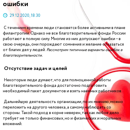
ошибки
29.12.2020, 18:30
С течением времени люди становятся более активными в плане
филантропии. Однако не все благотворительные фонды России
работают в полную силу. Многие из них допускают ошибки – в
свою очередь, они порождают сомнения и желание отказаться
от благих дел у людей.
Рассмотрим типичные варианты ошибок в
благотворительности.
Отсутствие задач и целей
Некоторые люди думают, что для полноценной работы
благотворительного фонда достаточно подготовить
необходимый пакет документов и взять наемных работников.
Дальнейшую деятельность организации, по их мнению, можно
переложить на другого человека, а самому наблюдать со
стороны. Такой подход в корне неверен, так как любое дело
требует не только финансовых, но и физических и моральных
вложений.