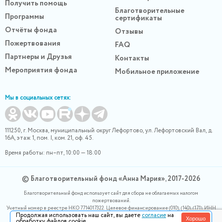
Получить помощь
Благотворительные
Программы
сертификаты
Отчёты фонда
Отзывы
Пожертвования
FAQ
Партнеры и Друзья
Контакты
Мероприятия фонда
Мобильное приложение
Мы в социальных сетях:
111250, г. Москва, муниципальный округ Лефортово, ул. Лефортовский Вал, д.
16А, этаж 1, пом. I, ком. 21, оф. 45.
Время работы: пн–пт, 10:00 — 18:00
© Благотворительный фонд «Анна Мария», 2017-2026
Благотворительный фонд использует сайт для сбора не облагаемых налогом
пожертвований.
Учетный номер в реестре НКО 7714017322. Целевое финансирование (010), (140), (171). ИНН
Продолжая использовать наш сайт, вы даете
согласие
на
0400007265, ОГРН 1180400000220. Номер в реестре Роскомнадзора 77-24-166339
Хорошо
обработку файлов cookie