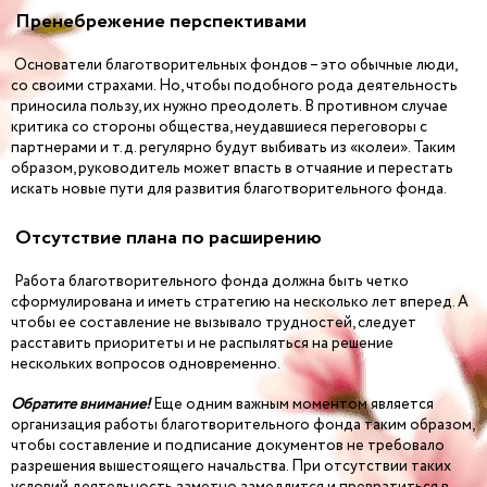
Пренебрежение перспективами
Основатели благотворительных фондов – это обычные люди,
со своими страхами. Но, чтобы подобного рода деятельность
приносила пользу, их нужно преодолеть. В противном случае
критика со стороны общества, неудавшиеся переговоры с
партнерами и т.д. регулярно будут выбивать из «колеи». Таким
образом, руководитель может впасть в отчаяние и перестать
искать новые пути для развития благотворительного фонда.
Отсутствие плана по расширению
Работа благотворительного фонда должна быть четко
сформулирована и иметь стратегию на несколько лет вперед. А
чтобы ее составление не вызывало трудностей, следует
расставить приоритеты и не распыляться на решение
нескольких вопросов одновременно.
Обратите внимание!
Еще одним важным моментом является
организация работы благотворительного фонда таким образом,
чтобы составление и подписание документов не требовало
разрешения вышестоящего начальства. При отсутствии таких
условий деятельность заметно замедлится и превратиться в