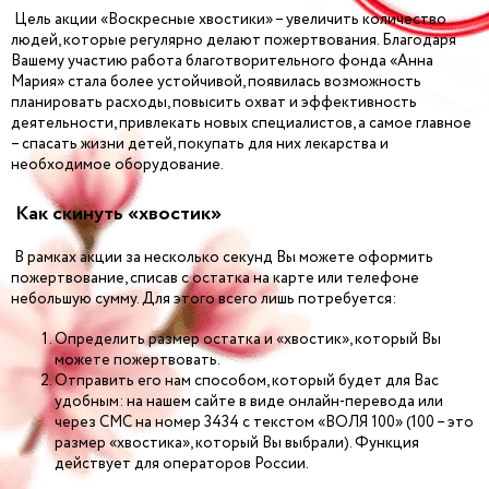
Цель акции «Воскресные хвостики» – увеличить количество
людей, которые регулярно делают пожертвования. Благодаря
Вашему участию работа благотворительного фонда «Анна
Мария» стала более устойчивой, появилась возможность
планировать расходы, повысить охват и эффективность
деятельности, привлекать новых специалистов, а самое главное
– спасать жизни детей, покупать для них лекарства и
необходимое оборудование.
Как скинуть «хвостик»
В рамках акции за несколько секунд Вы можете оформить
пожертвование, списав с остатка на карте или телефоне
небольшую сумму. Для этого всего лишь потребуется:
Определить размер остатка и «хвостик», который Вы
можете пожертвовать.
Отправить его нам способом, который будет для Вас
удобным: на нашем сайте в виде онлайн-перевода или
через СМС на номер 3434 с текстом «ВОЛЯ 100» (100 – это
размер «хвостика», который Вы выбрали). Функция
действует для операторов России.