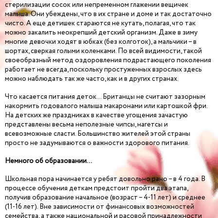
стерилизации сосок или непременном глажении вещичек
малыша. Они убеждены, что в их стране и доме и так достаточно
чисто. А еще детишек стараются не кутать, полагая, что так
можно закалить неокрепший детский организм. Даже в зиму
многие девочки ходят в юбках (без колготок), а мальчики – в
шортах, сверкая голыми коленками. По всей видимости, такой
своеобразный метод оздоровления подрастающего поколения
работает не всегда, поскольку простуженных взрослых здесь
можно наблюдать так же часто, как и в других странах.
Что касается питания деток… Британцы не считают зазорным
накормить годовалого малыша макаронами или картошкой фри.
На детских же праздниках в качестве угощения зачастую
представлены весьма неполезные чипсы, нагетсы и
всевозможные сласти. Большинство жителей этой страны
просто не задумываются о важности здорового питания.
Немного об образовании…
Школьная пора начинается у ребят довольно рано – в 4 года. В
процессе обучения деткам предстоит пройти два этапа,
получив образование начальное (возраст – 4-11 лет) и среднее
(11-16 лет). Вне зависимости от финансовых возможностей
семейства, а также национальной и расовой принадлежности