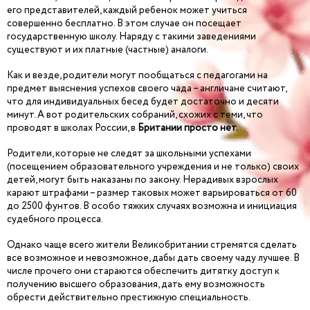
его представителей, каждый ребенок может учиться
совершенно бесплатно. В этом случае он посещает
государственную школу. Наряду с такими заведениями
существуют и их платные (частные) аналоги.
Как и везде, родители могут пообщаться с педагогами на
предмет выяснения успехов своего чада – англичане считают,
что для индивидуальных бесед будет достаточно и десяти
минут. А вот родительских собраний, схожих с теми, что
проводят в школах России, в
Британии просто нет.
Родители, которые не следят за школьными успехами
(посещением образовательного учреждения и не только) своих
детей, могут быть наказаны по закону. Нерадивых взрослых
карают штрафами – размер таковых может варьироваться от 60
до 2500 фунтов. В особо тяжких случаях возможна и инициация
судебного процесса.
Однако чаще всего жители Великобритании стремятся сделать
все возможное и невозможное, дабы дать своему чаду лучшее. В
числе прочего они стараются обеспечить дитятку доступ к
получению высшего образования, дать ему возможность
обрести действительно престижную специальность.