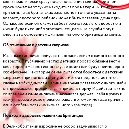
свет» практически сразу после появления малыша. При этом
кроха может неотлучно находиться при матери – и тому есть
причины. Так, в британских законах нет точного указания на
возраст, с которого ребенок может быть оставлен дома один.
Однако же, если он окажется без присмотра, а его здоровью и
жизни будет что-либо угрожать, социальные службы могут
счесть это основанием для изъятия юного британца из семьи.
Об отношении к детским капризам
Маленьких англичан приучают к ограничениям с самого нежного
возраста. В публичных местах детишки просто обязаны вести
себя хорошо – в противном случае родители будут неимоверно
сконфужены. Некоторые семьи пытаются бороться с детскими
капризами при помощи crying out: метод предполагает, что в
случае необходимости малыша на время оставляют одного, дабы
он проплакался, прокричался и пришел в норму. И действительно,
со временем юные англичане научаются держать себя в руках и
плачут гораздо реже (неясно, правда, в этом ли методе причина
или в особенностях национального характера).
Подход к здоровью маленьких британцев
В Великобритании взрослые не особо задумываются о