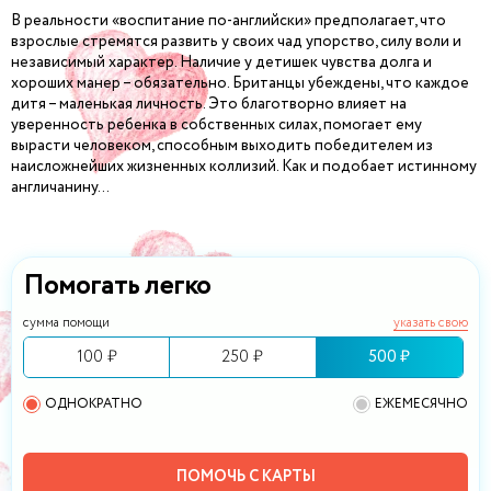
В реальности «воспитание по-английски» предполагает, что
взрослые стремятся развить у своих чад упорство, силу воли и
независимый характер. Наличие у детишек чувства долга и
хороших манер – обязательно. Британцы убеждены, что каждое
дитя – маленькая личность. Это благотворно влияет на
уверенность ребенка в собственных силах, помогает ему
вырасти человеком, способным выходить победителем из
наисложнейших жизненных коллизий. Как и подобает истинному
англичанину…
Помогать легко
сумма помощи
указать свою
100 ₽
250 ₽
500 ₽
ОДНОКРАТНО
ЕЖЕМЕСЯЧНО
ПОМОЧЬ С КАРТЫ