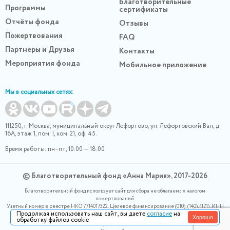
Благотворительные
Программы
сертификаты
Отчёты фонда
Отзывы
Пожертвования
FAQ
Партнеры и Друзья
Контакты
Мероприятия фонда
Мобильное приложение
Мы в социальных сетях:
111250, г. Москва, муниципальный округ Лефортово, ул. Лефортовский Вал, д.
16А, этаж 1, пом. I, ком. 21, оф. 45.
Время работы: пн–пт, 10:00 — 18:00
© Благотворительный фонд «Анна Мария», 2017-2026
Благотворительный фонд использует сайт для сбора не облагаемых налогом
пожертвований.
Учетный номер в реестре НКО 7714017322. Целевое финансирование (010), (140), (171). ИНН
Продолжая использовать наш сайт, вы даете
согласие
на
0400007265, ОГРН 1180400000220. Номер в реестре Роскомнадзора 77-24-166339
Хорошо
обработку файлов cookie
Политика конфидециальности