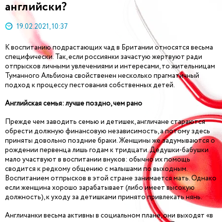
английски?
19.02.2021, 10:37
К воспитанию подрастающих чад в Британии относятся весьма
специфически. Так, если россиянки зачастую жертвуют ради
отпрысков личными увлечениями и интересами, то жительницам
Туманного Альбиона свойственен несколько прагматичный
подход к процессу пестования собственных детей.
Английская семья: лучше поздно, чем рано
Прежде чем заводить семью и детишек, англичане стараются
обрести должную финансовую независимость, а потому здесь
приняты довольно поздние браки. Женщины же задумываются о
рождении первенца лишь годам к тридцати. Дедушки-бабушки
мало участвуют в воспитании внуков: обычно их помощь
сводится к редкому общению с малышами по выходным.
Воспитанием отпрысков в этой стране занимается мать. Однако
если женщина хорошо зарабатывает (либо имеет высокую
должность), к уходу за детишками принято привлекать нянь.
Англичанки весьма активны в социальном плане, они выходят «в