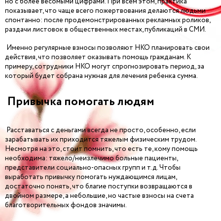
но с более весомыми цифрами. При всем этом, практика
показывает, что чаще всего пожертвования делаются людьми
спонтанно: после продемонстрированных рекламных роликов,
раздачи листовок в общественных местах, публикаций в СМИ.
Именно регулярные взносы позволяют НКО планировать свои
действия, что позволяет оказывать помощь гражданам. К
примеру, сотрудники НКО могут спрогнозировать период, за
который будет собрана нужная для лечения ребенка сумма.
Привычка помогать людям
Расставаться с деньгами всегда не просто, особенно, если
зарабатывать их приходится тяжелым физическим трудом.
Несмотря на это, стоит помнить, что есть те, кому помощь
необходима: тяжело/неизлечимо больные пациенты,
представители социально-опасных групп и т.д. Чтобы
выработать привычку помогать нуждающимся лицам,
достаточно понять, что благие поступки возвращаются в
двойном размере, а небольшие, но частые взносы на счета
благотворительных фондов значимы.