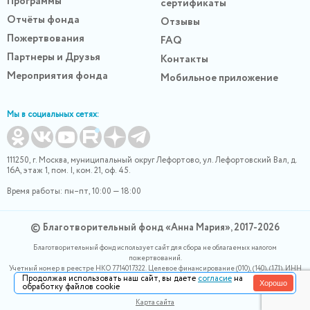
Программы
сертификаты
Отчёты фонда
Отзывы
Пожертвования
FAQ
Партнеры и Друзья
Контакты
Мероприятия фонда
Мобильное приложение
Мы в социальных сетях:
111250, г. Москва, муниципальный округ Лефортово, ул. Лефортовский Вал, д.
16А, этаж 1, пом. I, ком. 21, оф. 45.
Время работы: пн–пт, 10:00 — 18:00
© Благотворительный фонд «Анна Мария», 2017-2026
Благотворительный фонд использует сайт для сбора не облагаемых налогом
пожертвований.
Учетный номер в реестре НКО 7714017322. Целевое финансирование (010), (140), (171). ИНН
Продолжая использовать наш сайт, вы даете
согласие
на
0400007265, ОГРН 1180400000220. Номер в реестре Роскомнадзора 77-24-166339
Хорошо
обработку файлов cookie
Политика конфидециальности
Карта сайта