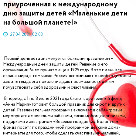
приуроченная к международному
дню защиты детей «Маленькие дети
на большой планете!»
27.04.2021, 02:03
Первый день лета знаменуется большим праздником –
Международным днем защиты детей. Решение о его
организации было принято еще в 1925 году. В этот день все
страны мира, в том числе Россия, вспоминают о необходимости
защиты младшего поколения, дают возможность детям
почувствовать себя здоровыми и счастливыми.
В период с 1 по 8 июня 2021 года благотворительный фонд
«Анна Мария» готовит большой праздник для сирот и других
детей. Развлекательная программа включает в себя игровые
мероприятия с веселыми забавами, флэш-мобом, сюрпризами,
подарками и аквагримом «Веселые мордашки». Волонтеры
фонда посетят с праздничной программой детские дома-
интернаты для того, чтобы сделать счастливыми малышей,