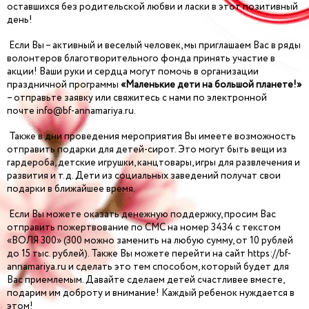
оставшихся без родительской любви и ласки в этот позитивный
день!
Если Вы – активный и веселый человек, мы приглашаем Вас в ряды
волонтеров благотворительного фонда принять участие в
акции! Ваши руки и сердца могут помочь в организации
праздничной программы
«Маленькие дети на большой планете!»
– отправьте заявку или свяжитесь с нами по электронной
почте info@bf-annamariya.ru.
Также в дни проведения мероприятия Вы имеете возможность
отправить подарки для детей-сирот. Это могут быть вещи из
гардероба, детские игрушки, канцтовары, игры для развлечения и
развития и т.д. Дети из социальных заведений получат свои
подарки в ближайшее время.
Если Вы можете оказать денежную поддержку, просим Вас
отправить пожертвование по СМС на номер 3434 с текстом
«ВОЛЯ 300» (300 можно заменить на любую сумму, от 10 рублей
до 15 тыс. рублей). Также Вы можете перейти на сайт https://bf-
annamariya.ru и сделать это тем способом, который будет для
Вас приемлемым. Давайте сделаем детей счастливее вместе,
подарим им доброту и внимание! Каждый ребенок нуждается в
этом!