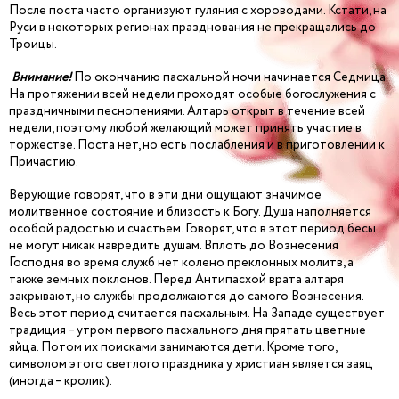
После поста часто организуют гуляния с хороводами. Кстати, на
Руси в некоторых регионах празднования не прекращались до
Троицы.
Внимание!
По окончанию пасхальной ночи начинается Седмица.
На протяжении всей недели проходят особые богослужения с
праздничными песнопениями. Алтарь открыт в течение всей
недели, поэтому любой желающий может принять участие в
торжестве. Поста нет, но есть послабления и в приготовлении к
Причастию.
Верующие говорят, что в эти дни ощущают значимое
молитвенное состояние и близость к Богу. Душа наполняется
особой радостью и счастьем. Говорят, что в этот период бесы
не могут никак навредить душам. Вплоть до Вознесения
Господня во время служб нет колено преклонных молитв, а
также земных поклонов. Перед Антипасхой врата алтаря
закрывают, но службы продолжаются до самого Вознесения.
Весь этот период считается пасхальным. На Западе существует
традиция – утром первого пасхального дня прятать цветные
яйца. Потом их поисками занимаются дети. Кроме того,
символом этого светлого праздника у христиан является заяц
(иногда – кролик).