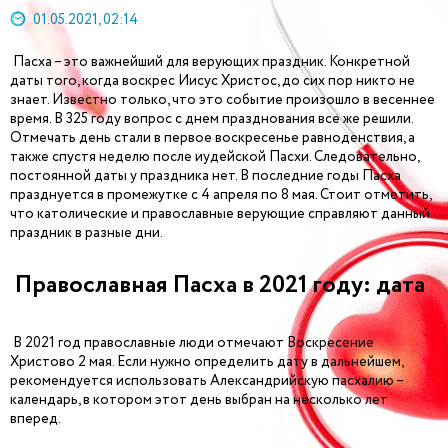
01.05.2021, 02:14
Пасха – это важнейший для верующих праздник. Конкретной
даты того, когда воскрес Иисус Христос, до сих пор никто не
знает. Известно только, что это событие произошло в весеннее
время. В 325 году вопрос с днем празднования все же решили.
Отмечать день стали в первое воскресенье равноденствия, а
также спустя неделю после иудейской Пасхи. Следовательно,
постоянной даты у праздника нет. В последние годы Пасха
празднуется в промежутке с 4 апреля по 8 мая. Стоит отметить,
что католические и православные верующие справляют данный
праздник в разные дни.
Православная Пасха в 2021 году: дата
В 2021 год православные люди отмечают Воскресение
Христово 2 мая. Если нужно определить дату в дальнейшем,
рекомендуется использовать Александрийскую пасхалию –
календарь, в котором этот день выбран на несколько лет
вперед.