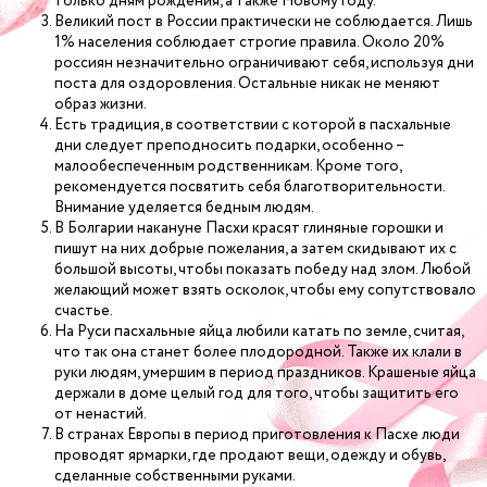
только дням рождения, а также Новому году.
Великий пост в России практически не соблюдается. Лишь
1% населения соблюдает строгие правила. Около 20%
россиян незначительно ограничивают себя, используя дни
поста для оздоровления. Остальные никак не меняют
образ жизни.
Есть традиция, в соответствии с которой в пасхальные
дни следует преподносить подарки, особенно –
малообеспеченным родственникам. Кроме того,
рекомендуется посвятить себя благотворительности.
Внимание уделяется бедным людям.
В Болгарии накануне Пасхи красят глиняные горошки и
пишут на них добрые пожелания, а затем скидывают их с
большой высоты, чтобы показать победу над злом. Любой
желающий может взять осколок, чтобы ему сопутствовало
счастье.
На Руси пасхальные яйца любили катать по земле, считая,
что так она станет более плодородной. Также их клали в
руки людям, умершим в период праздников. Крашеные яйца
держали в доме целый год для того, чтобы защитить его
от ненастий.
В странах Европы в период приготовления к Пасхе люди
проводят ярмарки, где продают вещи, одежду и обувь,
сделанные собственными руками.