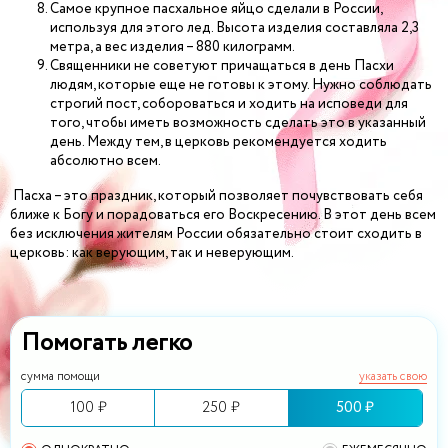
Самое крупное пасхальное яйцо сделали в России,
используя для этого лед. Высота изделия составляла 2,3
метра, а вес изделия – 880 килограмм.
Священники не советуют причащаться в день Пасхи
людям, которые еще не готовы к этому. Нужно соблюдать
строгий пост, собороваться и ходить на исповеди для
того, чтобы иметь возможность сделать это в указанный
день. Между тем, в церковь рекомендуется ходить
абсолютно всем.
Пасха – это праздник, который позволяет почувствовать себя
ближе к Богу и порадоваться его Воскресению. В этот день всем
без исключения жителям России обязательно стоит сходить в
церковь: как верующим, так и неверующим.
Помогать легко
сумма помощи
указать свою
100 ₽
250 ₽
500 ₽