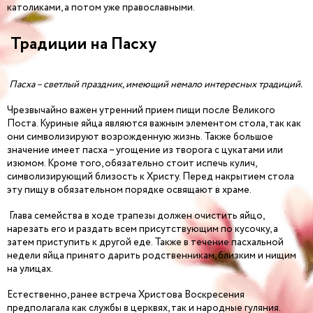
католиками, а потом уже православными.
Традиции на Пасху
Пасха – светлый праздник, имеющий немало интересных традиций.
Чрезвычайно важен утренний прием пищи после Великого
Поста. Куриные яйца являются важным элементом стола, так как
они символизируют возрожденную жизнь. Также большое
значение имеет пасха – угощение из творога с цукатами или
изюмом. Кроме того, обязательно стоит испечь кулич,
символизирующий близость к Христу. Перед накрытием стола
эту пищу в обязательном порядке освящают в храме.
Глава семейства в ходе трапезы должен очистить яйцо,
нарезать его и раздать всем присутствующим по кусочку, а
затем приступить к другой еде. Также в течение пасхальной
недели яйца принято дарить родственникам, близким и нищим
на улицах.
Естественно, ранее встреча Христова Воскресения
предполагала как службы в церквях, так и народные гуляния.