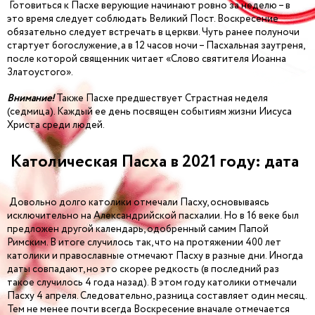
Готовиться к Пасхе верующие начинают ровно за неделю – в
это время следует соблюдать Великий Пост. Воскресение
обязательно следует встречать в церкви. Чуть ранее полуночи
стартует богослужение, а в 12 часов ночи – Пасхальная заутреня,
после которой священник читает «Слово святителя Иоанна
Златоустого».
Внимание!
Также Пасхе предшествует Страстная неделя
(седмица). Каждый ее день посвящен событиям жизни Иисуса
Христа среди людей.
Католическая Пасха в 2021 году: дата
Довольно долго католики отмечали Пасху, основываясь
исключительно на Александрийской пасхалии. Но в 16 веке был
предложен другой календарь, одобренный самим Папой
Римским. В итоге случилось так, что на протяжении 400 лет
католики и православные отмечают Пасху в разные дни. Иногда
даты совпадают, но это скорее редкость (в последний раз
такое случилось 4 года назад). В этом году католики отмечали
Пасху 4 апреля. Следовательно, разница составляет один месяц.
Тем не менее почти всегда Воскресение вначале отмечается