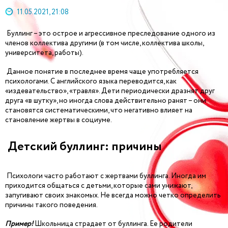
11.05.2021, 21:08
Буллинг – это острое и агрессивное преследование одного из
членов коллектива другими (в том числе, коллектива школы,
университета, работы).
Данное понятие в последнее время чаще употребляется
психологами. С английского языка переводится, как
«издевательство», «травля». Дети периодически дразнят друг
друга «в шутку», но иногда слова действительно ранят – они
становятся систематическими, что негативно влияет на
становление жертвы в социуме.
Детский буллинг: причины
Психологи часто работают с жертвами буллинга. Иногда им
приходится общаться с детьми, которые сами унижают,
запугивают своих знакомых. Не всегда можно четко определить
причины такого поведения.
Пример!
Школьница страдает от буллинга. Ее родители