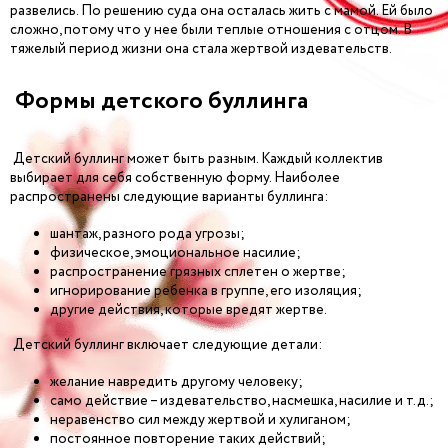
развелись. По решению суда она осталась жить с мамой. Ей было
сложно, потому что у нее были теплые отношения с отцом. В
тяжелый период жизни она стала жертвой издевательств.
Формы детского буллинга
Детский буллинг может быть разным. Каждый коллектив
выбирает для себя собственную форму. Наиболее
распространены следующие варианты буллинга:
шантаж, разного рода угрозы;
физическое, эмоциональное насилие;
распространение грязных сплетен о жертве;
игнорирование ребенка в группе, его изоляция;
другие действия, которые вредят жертве.
Детский буллинг включает следующие детали:
желание навредить другому человеку;
само действие – издевательство, насмешка, насилие и т.д.;
неравенство сил между жертвой и хулиганом;
постоянное повторение таких действий;