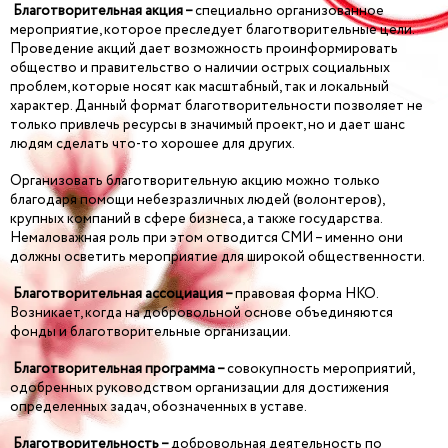
Благотворительная акция –
специально организованное
мероприятие, которое преследует благотворительные цели.
Проведение акций дает возможность проинформировать
общество и правительство о наличии острых социальных
проблем, которые носят как масштабный, так и локальный
характер. Данный формат благотворительности позволяет не
только привлечь ресурсы в значимый проект, но и дает шанс
людям сделать что-то хорошее для других.
Организовать благотворительную акцию можно только
благодаря помощи небезразличных людей (волонтеров),
крупных компаний в сфере бизнеса, а также государства.
Немаловажная роль при этом отводится СМИ – именно они
должны осветить мероприятие для широкой общественности.
Благотворительная ассоциация –
правовая форма НКО.
Возникает, когда на добровольной основе объединяются
фонды и благотворительные организации.
Благотворительная программа –
совокупность мероприятий,
одобренных руководством организации для достижения
определенных задач, обозначенных в уставе.
Благотворительность –
добровольная деятельность по