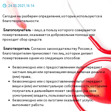
24.05.2021, 16:14
Сегодня мы разберем определения, которые используются в
благотворительности.
Благополучатель
– лицо, в пользу которого совершается
пожертвование, оказывается добровольная помощь или
проходит сбор средств.
Благотворитель
. Согласно законодательству России, к
благотворителям причисляют тех лиц, которые делают
пожертвования одним из следующих способов:
безвозмездно или с предоставлением льгот передают
частным лицам или организациям вещи, включая деньги и
(или) права;
безвозмездно или с предоставлением льгот передают
вещи и (или) интеллектуальную собственность, которыми
получатель в дальнейшем может свободно (на свое
усмотрение) владеть, пользоваться и распоряжаться;
безвозмездно или со льготами оказывают услуги,
выполняют работы.