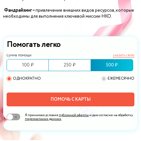
Фандрайзинг –
привлечение внешних видов ресурсов, которые
необходимы для выполнения ключевой миссии НКО.
Помогать легко
сумма помощи
указать свою
100 ₽
250 ₽
500 ₽
ОДНОКРАТНО
ЕЖЕМЕСЯЧНО
ПОМОЧЬ С КАРТЫ
Я принимаю условия
публичной оферты
и даю согласие на обработку
персональных данных
.