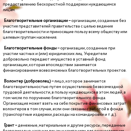
предоставлению бескорыстной поддержки нуждающимся
лицам.
Благотворительные организации –
организации, созданные без
участия представителей правительства с целью ведения
благотворительности и приносящие пользу всему обществу или
целевым группам населения.
Благотворительные фонды –
организации, созданные при
участии частных и (или) юридических лиц. Учредители
добровольно передают имущество в уставный фонд
организации, которая впоследствии занимается
финансированием всевозможных благотворительных проектов.
Волонтер (доброволец) –
лицо, которое занимается
благотворительностью путем осуществления безвозмездной
трудовой деятельности, в пользу нуждающихся в этом людей, в
том числе по поручению благотворительного фонда.
Организация может взять на себя покрытие финансовых затрат
волонтеров в том случае, если они связаны с работой в фонде
(транспортные издержки, расходы на командировки и т.д.).
Грант –
денежные, материальные и другие ресурсы, переданные
безвозмездно частным лицам и компаниям для осуществления