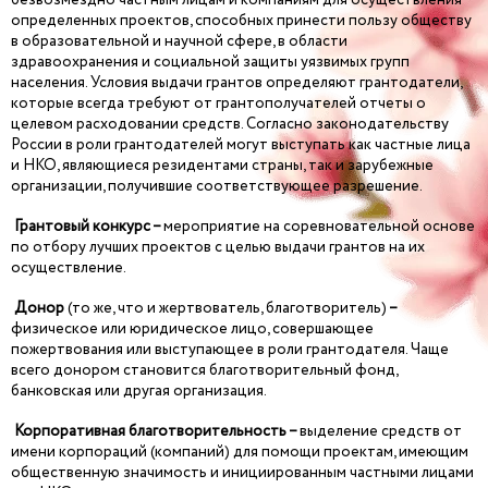
определенных проектов, способных принести пользу обществу
в образовательной и научной сфере, в области
здравоохранения и социальной защиты уязвимых групп
населения. Условия выдачи грантов определяют грантодатели,
которые всегда требуют от грантополучателей отчеты о
целевом расходовании средств. Согласно законодательству
России в роли грантодателей могут выступать как частные лица
и НКО, являющиеся резидентами страны, так и зарубежные
организации, получившие соответствующее разрешение.
Грантовый конкурс –
мероприятие на соревновательной основе
по отбору лучших проектов с целью выдачи грантов на их
осуществление.
Донор
(то же, что и жертвователь, благотворитель)
–
физическое или юридическое лицо, совершающее
пожертвования или выступающее в роли грантодателя. Чаще
всего донором становится благотворительный фонд,
банковская или другая организация.
Корпоративная благотворительность –
выделение средств от
имени корпораций (компаний) для помощи проектам, имеющим
общественную значимость и инициированным частными лицами