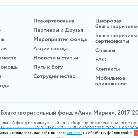
Пожертвования
Цифровая
благотворитель
ь
Партнеры и Друзья
Благотворитель
чь
Мероприятия фонда
сертификаты
гли
Акции фонда
Отзывы
вместе
Новости и статьи
FAQ
помощь
Путь к Богу
Контакты
ы
Сотрудничество
Мобильное
приложение
онда
Благотворительный фонд «Анна Мария», 2017-2
ельный фонд использует сайт для сбора не облагаемых налогом по
инансирование (010), (140), (171). ИНН 0400007265, ОГРН 1180400
лжая использовать наш сайт, вы даете
согласие
на обработку файлов cookie
Политика конфидециальности