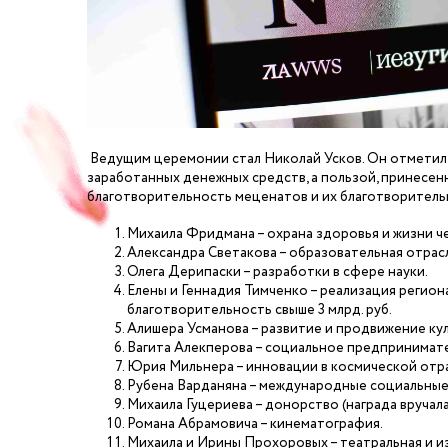
Ведущим церемонии стал Николай Усков. Он отметил,
заработанных денежных средств, а пользой, принесен
благотворительность меценатов и их благотворитель
Михаила Фридмана – охрана здоровья и жизни ч
Александра Светакова – образовательная отрас
Олега Дерипаски – разработки в сфере науки.
Елены и Геннадия Тимченко – реализация регион
благотворительность свыше 3 млрд. руб.
Алишера Усманова – развитие и продвижение ку
Вагита Алекперова – социальное предпринимат
Юрия Мильнера – инновации в космической отра
Рубена Варданяна – международные социальные
Михаила Гуцериева – донорство (награда вручала
Романа Абрамовича – кинематография.
Михаила и Ирины Прохоровых – театральная и и