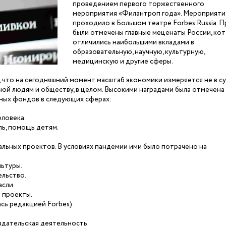
проведением первого торжественного
мероприятия «Филантроп года». Мероприяти
проходило в Большом театре Forbes Russia. 
были отмечены главные меценаты России, ко
отличились наибольшими вкладами в
образовательную, научную, культурную,
медицинскую и другие сферы.
 что на сегодняшний момент масштаб экономики измеряется не в с
ной людям и обществу, в целом. Высокими наградами была отмечена
ных фондов в следующих сферах:
еловека.
ль, помощь детям.
альных проектов. В условиях пандемии ими было потрачено на
льтуры.
ельство.
сли.
 проекты.
сь редакцией Forbes).
здательская деятельность.