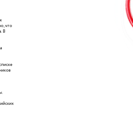
х
о, что
. В
а
списке
тников
ы.
сийских