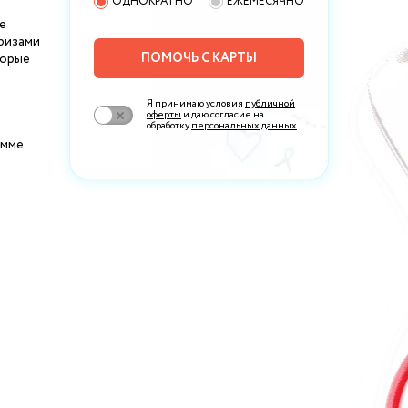
ОДНОКРАТНО
ЕЖЕМЕСЯЧНО
е
Призами
ПОМОЧЬ С КАРТЫ
торые
Я принимаю условия
публичной
оферты
и даю согласие на
обработку
персональных данных
.
умме