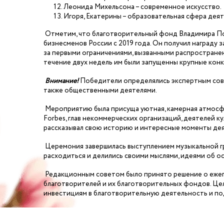
Леонида Михельсона – современное искусство.
Игоря, Екатерины – образовательная сфера дея
Отметим, что благотворительный фонд Владимира Пот
бизнесменов России с 2019 года. Он получил награду
за первыми ограничениями, вызванными распростране
течение двух недель им были запущенны крупные конк
Внимание!
Победители определялись экспертным сове
также общественными деятелями.
Мероприятию была присуща уютная, камерная атмосфе
Forbes, глав некоммерческих организаций, деятелей к
рассказывал свою историю и интересные моменты де
Церемония завершилась выступлением музыкальной гр
расходиться и делились своими мыслями, идеями об 
Редакционным советом было принято решение о ежег
благотворителей и их благотворительных фондов. Це
инвестициям в благотворительную деятельность и п