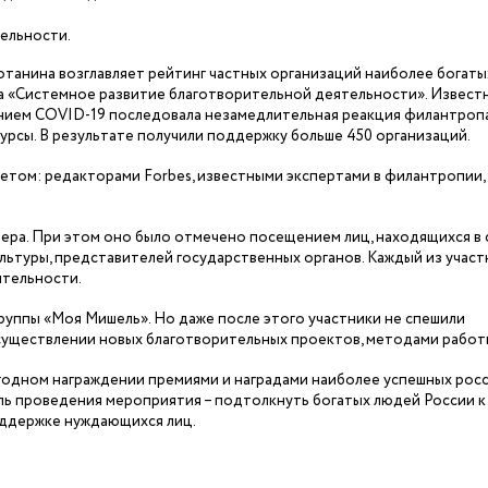
тельности.
анина возглавляет рейтинг частных организаций наиболее богаты
 за «Системное развитие благотворительной деятельности». Известн
нием COVID-19 последовала незамедлительная реакция филантропа
урсы. В результате получили поддержку больше 450 организаций.
том: редакторами Forbes, известными экспертами в филантропии, 
ра. При этом оно было отмечено посещением лиц, находящихся в 
ультуры, представителей государственных органов. Каждый из учас
ятельности.
уппы «Моя Мишель». Но даже после этого участники не спешили
осуществлении новых благотворительных проектов, методами работ
одном награждении премиями и наградами наиболее успешных рос
ль проведения мероприятия – подтолкнуть богатых людей России к
оддержке нуждающихся лиц.