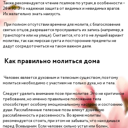
Также рекомендуется чтение псалмов по утрам, в особенности –
26 и 90. Это надежная защита от видимых и невидимых врагов.
Их желательно знать наизусть.
При полном отсутствии времени для молитв, с благословения
святых отцов, разрешается прослушивать их запись (например, в
транспорте или на улице). Считается, что это не лучший вариант
молитвы, так как мирская суета и посторонние предметы не
дадут сосредоточиться на таком важном деле.
Как правильно молиться дома
Человек является духовным и телесным существом, поэтому
молиться необходимо с участием не только духа, но и тела.
Следует уделить внимание позе при молитве. Это не критичное
требование, но именно правильное положение тела
способствует особому эмоциональному настрою и состоянию
души. Расслабленные телесные позы влекут душевную
расслабленность и рассеянность. Во время молитвы
рекомендуется стоять, при этом не забывать, что находишься
перед Всевышним. Если человек сильно устал или болен,