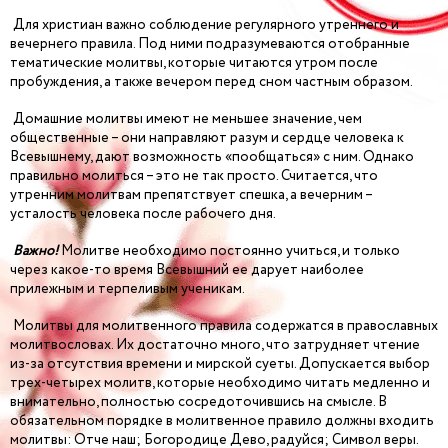
Для христиан важно соблюдение регулярного утреннего и
вечернего правила. Под ними подразумеваются отобранные
тематические молитвы, которые читаются утром после
пробуждения, а также вечером перед сном частным образом.
Домашние молитвы имеют не меньшее значение, чем
общественные – они направляют разум и сердце человека к
Всевышнему, дают возможность «пообщаться» с ним. Однако
правильно молиться – это не так просто. Считается, что
утренним молитвам препятствует спешка, а вечерним –
усталость человека после рабочего дня.
Важно!
Молитве необходимо постоянно учиться, и только
через какое-то время Всевышний ее дарует наиболее
прилежным и терпеливым ученикам.
Молитвы для молитвенного правила содержатся в православных
молитвословах. Их достаточно много, что затрудняет чтение
из-за отсутствия времени и мирской суеты. Допускается выбор
трех-четырех молитв, которые необходимо читать медленно и
внимательно, полностью сосредоточившись на смысле. В
обязательном порядке в молитвенное правило должны входить
молитвы: Отче наш; Богородице Дево, радуйся; Символ веры.