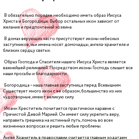
В обязательно порядке необходимо иметь образ Иисуса
Христа и Богородицы. Выбор остальных икон зависит от
желания и предпочтений хозяина.
В домах верующих часто присутствуют иконы небесных
заступников, чьи имена носят домочадцы, ангела-хранителя и
близких сердцу святых.
Образ Господа и Спасителя нашего Иисуса Христа является
важнейшей реликвией. Посредством иконы Господь слышит все
наши просьбы и благодарности.
Богородица – наша главная заступница перед Всевышним.
Существует много икон с ее образом, большинство из них
чудотворные, имеют великую силу.
Иоанн Креститель почитается практически наравне с
Пречистой Девой Марией. Он имеет силу укрепить веру,
направить грешника на истинный путь, помочь во всех
жизненных вопросах и решить любые проблемы.
Ангел Хранитель в православии считается главным ходатаем