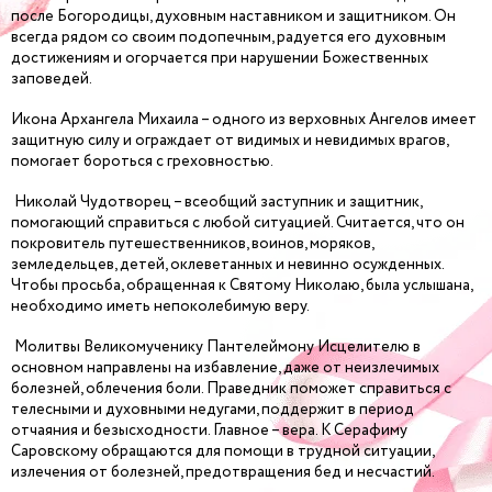
после Богородицы, духовным наставником и защитником. Он
всегда рядом со своим подопечным, радуется его духовным
достижениям и огорчается при нарушении Божественных
заповедей.
Икона Архангела Михаила – одного из верховных Ангелов имеет
защитную силу и ограждает от видимых и невидимых врагов,
помогает бороться с греховностью.
Николай Чудотворец – всеобщий заступник и защитник,
помогающий справиться с любой ситуацией. Считается, что он
покровитель путешественников, воинов, моряков,
земледельцев, детей, оклеветанных и невинно осужденных.
Чтобы просьба, обращенная к Святому Николаю, была услышана,
необходимо иметь непоколебимую веру.
Молитвы Великомученику Пантелеймону Исцелителю в
основном направлены на избавление, даже от неизлечимых
болезней, облечения боли. Праведник поможет справиться с
телесными и духовными недугами, поддержит в период
отчаяния и безысходности. Главное – вера. К Серафиму
Саровскому обращаются для помощи в трудной ситуации,
излечения от болезней, предотвращения бед и несчастий.