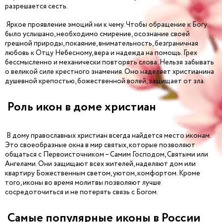
разрешается сесть.
Яркое проявление эмоций ни к чему. Чтобы обращение к Богу
было услышано, необходимо смирение, осознание своей
грешной природы, покаяние, внимательность, безграничная
любовь к Отцу Небесному, вера и надежда на помощь. Грех
бессмысленно и механически повторять слова. Нельзя забывать
о великой силе крестного знамения. Оно наделяет христианина
душевной крепостью, божественной волей, защищает от зла.
Роль икон в доме христиан
В дому православных христиан всегда найдется место иконам.
Это своеобразные окна в мир святых, которые позволяют
общаться с Первоисточником – Самим Господом, Святыми или
Ангелами. Они защищают всех жителей, наделяют дом или
квартиру Божественным светом, уютом, комфортом. Кроме
того, иконы во время молитвы позволяют лучше
сосредоточиться и не потерять связь с Богом.
Самые популярные иконы в России