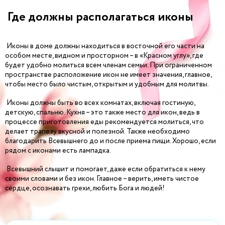
Где должны располагаться иконы
Иконы в доме должны находиться в восточной его части на
особом месте, видном и просторном – в «Красном углу», где
будет удобно молиться всем членам семьи. При ограниченном
пространстве расположение икон не имеет значения, главное,
чтобы место было чистым, открытым и удобным для молитвы.
Иконы должны быть во всех комнатах, включая гостиную,
детскую, спальню. Кухня – это также место для икон, ведь в
процессе приготовления еды рекомендуется молиться, что
делает трапезу вкусной и полезной. Также необходимо
благодарить Всевышнего до и после приема пищи. Хорошо, если
рядом с иконами есть лампадка.
Всевышний слышит и помогает, даже если обратиться к нему
своими словами и без икон. Главное – верить, иметь чистое
сердце, осознавать грехи, любить Бога и людей!