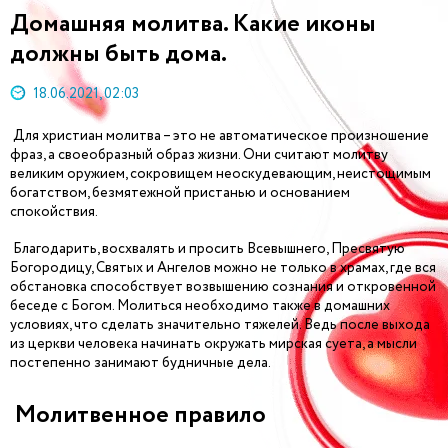
Домашняя молитва. Какие иконы
должны быть дома.
18.06.2021, 02:03
Для христиан молитва – это не автоматическое произношение
фраз, а своеобразный образ жизни. Они считают молитву
великим оружием, сокровищем неоскудевающим, неистощимым
богатством, безмятежной пристанью и основанием
спокойствия.
Благодарить, восхвалять и просить Всевышнего, Пресвятую
Богородицу, Святых и Ангелов можно не только в храмах, где вся
обстановка способствует возвышению сознания и откровенной
беседе с Богом. Молиться необходимо также в домашних
условиях, что сделать значительно тяжелей. Ведь после выхода
из церкви человека начинать окружать мирская суета, а мысли
постепенно занимают будничные дела.
Молитвенное правило