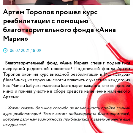
Артем Торопов прошел курс
реабилитации с помощью
благотворительного фонда «Анна
Мария»
06.07.2021, 18:09
Благотворительный фонд «Анна Мария»
спешит поделиться
очередной радостной новостью! Подопечный фонда Артем
Торопов окончил курс выездной реабилитации в МЦ «Сакура»
(Челябинск), которую мы смогли оплатить с участием каждого из
Вас. Мама и бабушка мальчика благодарят каждого, кто не прошел
мимо и принял участие в сборе средств на лечение маленького
Артема:
– Хотим сказать большое спасибо за возможность пройти данный
курс реабилитации! Также хотим поблагодарить благотворителей,
которые дали нам возможность приблизиться к заветной мечте еще
на один шаг!