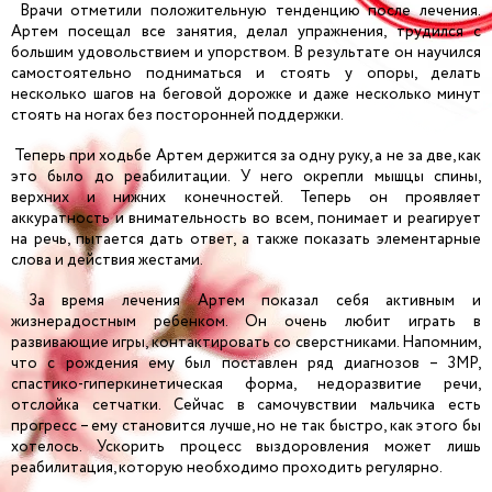
Врачи отметили положительную тенденцию после лечения.
Артем посещал все занятия, делал упражнения, трудился с
большим удовольствием и упорством. В результате он научился
самостоятельно подниматься и стоять у опоры, делать
несколько шагов на беговой дорожке и даже несколько минут
стоять на ногах без посторонней поддержки.
Теперь при ходьбе Артем держится за одну руку, а не за две, как
это было до реабилитации. У него окрепли мышцы спины,
верхних и нижних конечностей. Теперь он проявляет
аккуратность и внимательность во всем, понимает и реагирует
на речь, пытается дать ответ, а также показать элементарные
слова и действия жестами.
За время лечения Артем показал себя активным и
жизнерадостным ребенком. Он очень любит играть в
развивающие игры, контактировать со сверстниками. Напомним,
что с рождения ему был поставлен ряд диагнозов – ЗМР,
спастико-гиперкинетическая форма, недоразвитие речи,
отслойка сетчатки. Сейчас в самочувствии мальчика есть
прогресс – ему становится лучше, но не так быстро, как этого бы
хотелось. Ускорить процесс выздоровления может лишь
реабилитация, которую необходимо проходить регулярно.