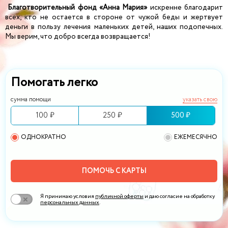
Благотворительный фонд «Анна Мария»
искренне благодарит
всех, кто не остается в стороне от чужой беды и жертвует
деньги в пользу лечения маленьких детей, наших подопечных.
Мы верим, что добро всегда возвращается!
Помогать легко
сумма помощи
указать свою
100 ₽
250 ₽
500 ₽
ОДНОКРАТНО
ЕЖЕМЕСЯЧНО
ПОМОЧЬ С КАРТЫ
Я принимаю условия
публичной оферты
и даю согласие на обработку
персональных данных
.