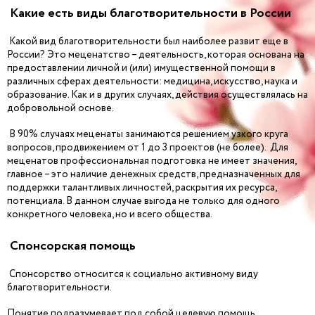
Какие есть виды благотворительности в России
Какой вид благотворительности был наиболее развит еще в
России? Это меценатство – деятельность, которая основана на
предоставлении личной и (или) имущественной помощи в
различных сферах деятельности: медицина, искусство, наука и
образование. Как и в других случаях, действия осуществлялась на
добровольной основе.
В 90% случаях меценаты занимаются решением узкого круга
вопросов, продвижением от 1 до 3 проектов (не более). Для
меценатов профессиональная подготовка не имеет значения,
главное – это наличие денежных средств, предназначенных для
поддержки талантливых личностей, раскрытия их ресурса,
потенциала. В данном случае выгода не только для одного
конкретного человека, но и всего общества.
Спонсорская помощь
Спонсорство относится к социально активному виду
благотворительности.
Понятие подразумевает под собой целевую помощь