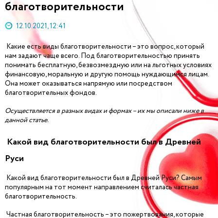
благотворительности
12.10.2021, 12:41
Какие есть виды благотворительности – это вопрос, который
нам задают чаще всего. Под благотворительностью принять
понимать бесплатную, безвозмездную или на льготных условиях
финансовую, моральную и другую помощь нуждающимся лицам.
Она может оказываться напрямую или посредством
благотворительных фондов.
Осуществляется в разных видах и формах – их мы описали ниже в
данной статье.
Какой вид благотворительности был в Древней
Руси
Какой вид благотворительности был в Древней Руси? Самым
популярным на тот момент направлением считалась частная
благотворительность.
Частная благотворительность – это пожертвования, которые