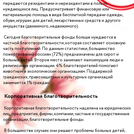
передаются резидентами и нерезидентами в пользу
нуждающихся лиц. Предусматривает финансовую или
материальную помощь в виде бесплатной передачи одежды,
обуви, игрушек для детей, лекарственных средств и другого
имущества (движимого, недвижимого).
Сегодня благотворительные фонды больше нуждаются в
частной благотворительности, которая составляет основную
часть поступлений. По данным статистики, большинство
пожертвований россиян (72%) предназначены для сирот и
больных детей. Второе место занимают малоимущие люди и
религиозные организации. 4% благотворителей помогают
животным и экологическим организациям. Поддержкой
гражданских, правозащитных и культурных организаций
занимается 1% граждан.
Корпоративная благотворительность
Корпоративная благотворительность нацелена на юридических
лиц, предприятия, фирмы, компании, частные и государственные
организации, благотворительные фонды.
В большинстве случаях они решают проблемы больных детей,