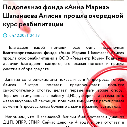
Подопечная фонда «Анна Мария»
Шаламаева Алисия прошла очередной
курс реабилитации
04.12.2021, 04:19
Благодаря вашей помощи еще одна подопечная
благотворительного фонда «Анна Мария»
Шаламаева Алисия
прошла курс реабилитации в ООО «Реацентр Крым». Родители
девочки благодарят каждого, кто оказал помощь и принял
участие в сборе средств.
Занятия со специалистами показали явный прогресс: теперь
Алисия быстро ползает, предпринимает попытки
самостоятельно стоять, делает первые шаги возле опоры.
Терапия стимулировала работу ЦНС, ускорила деятельность
желез внутренней секреции, повысила иммунитет, регулировала
обменный процесс, сняла болевые спазмы в разных частях тела.
Напомним, что Шаламаевой Алисии был поставлен диагноз
ДЦП, ЗПРР, ЗПМР. Сейчас девочке 4 года, и она отстает в