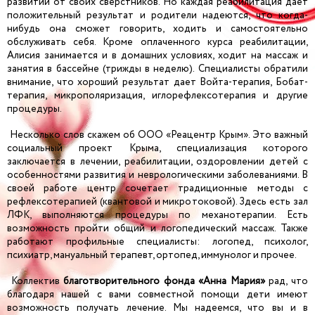
развитии от своих сверстников. Но каждая реабилитация дает
положительный результат и родители надеются, что когда-
нибудь она сможет говорить, ходить и самостоятельно
обслуживать себя. Кроме оплаченного курса реабилитации,
Алисия занимается и в домашних условиях, ходит на массаж и
занятия в бассейне (трижды в неделю). Специалисты обратили
внимание, что хороший результат дает Войта-терапия, Бобат-
терапия, микрополяризация, иглорефлексотерапия и другие
процедуры.
Несколько слов скажем об ООО «Реацентр Крым». Это важный
социальный проект Крыма, специализация которого
заключается в лечении, реабилитации, оздоровлении детей с
особенностями развития и неврологическими заболеваниями. В
своей работе центр сочетает традиционные методы с
рефлексотерапией (квантовой и микротоковой). Здесь есть зал
ЛФК, выполняются процедуры по механотерапии. Есть
возможность пройти общий и логопедический массаж. Также
работают профильные специалисты: логопед, психолог,
психиатр, мануальный терапевт, ортопед, иммунолог и прочее.
Коллектив
благотворительного фонда «Анна Мария»
рад, что
благодаря нашей с вами совместной помощи дети имеют
возможность получать лечение. Мы надеемся, что вы и в