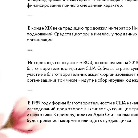
финансирование приняло смешанный характер.
***
В конце XIX века традицию продолжил император Нико
подношений. Средства, которые имелись у подданных 
организации.
***
Интересно, что по данным ВОЗ, по состоянию на 2019 
благотворительности, стали США. Сейчас в стране су
участие в благотворительных акциях, организовывает 
организации, в том числе – идут на сбор игрушек, оде
***
В 1989 году формы благотворительности в США начали
исследований, при котором выяснилось, что нищие тра
и наркотики. К примеру, политик Адам Смит сделал в
будет решение накормить или одеть нуждающихся.
***