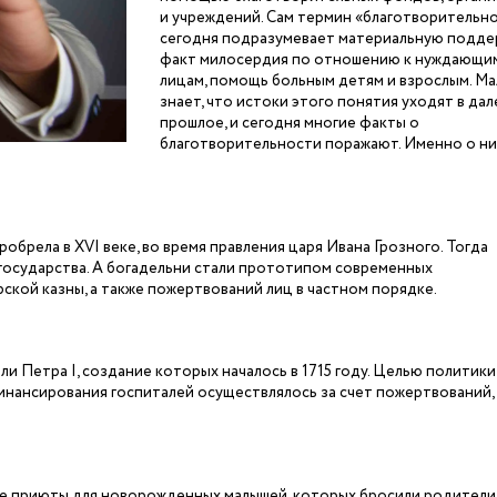
и учреждений. Сам термин «благотворительн
сегодня подразумевает материальную подде
факт милосердия по отношению к нуждающи
лицам, помощь больным детям и взрослым. Ма
знает, что истоки этого понятия уходят в да
прошлое, и сегодня многие факты о
благотворительности поражают. Именно о ни
брела в XVI веке, во время правления царя Ивана Грозного. Тогда
 государства. А богадельни стали прототипом современных
ской казны, а также пожертвований лиц в частном порядке.
и Петра I, создание которых началось в 1715 году. Целью политик
инансирования госпиталей осуществлялось за счет пожертвований, 
ые приюты для новорожденных малышей, которых бросили родители