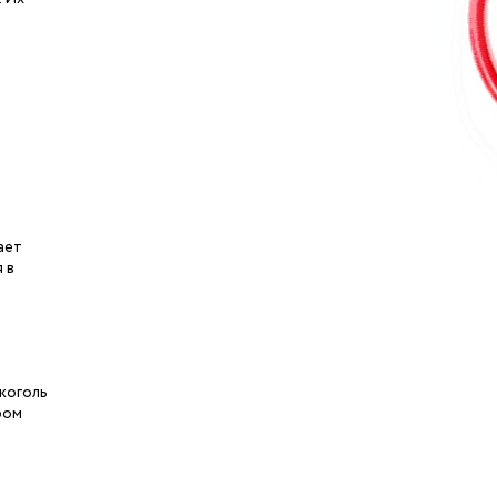
ает
 в
лкоголь
ром