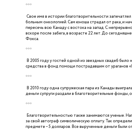
***
Свое имя в истории благотворительности запечатлел
больным онкологией. Сам юноша страдал от рака, и на
пересечь всю Канаду с востока на запад. С непрерывно
вскоре после забега, в возрасте 22 лет. До сегодняш
Фокса.
***
В 2005 году у гостей одной из звездных свадеб было
средства в фонд помощи пострадавшим от ураганов «Р
***
В 2010 году одна супружеская пара из Канады выиграла
деньги супруги раздали в благотворительные фонды, о
***
Благотворительностью также занимаются ученые. Нап
за свой автограф символическую оплату. Так определи
предмете
– 5
долларов. Все вырученные деньги были о