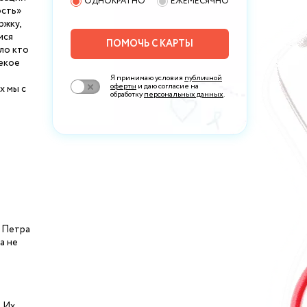
ОДНОКРАТНО
ЕЖЕМЕСЯЧНО
ость»
ржку,
мся
ПОМОЧЬ С КАРТЫ
ло кто
лекое
Я принимаю условия
публичной
оферты
и даю согласие на
х мы с
обработку
персональных данных
.
и Петра
а не
. Их