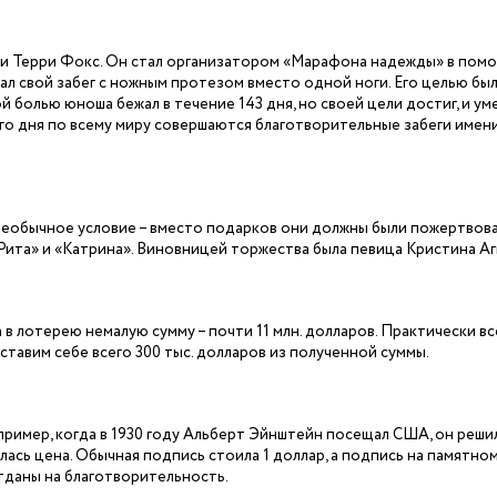
 и Терри Фокс. Он стал организатором «Марафона надежды» в пом
чал свой забег с ножным протезом вместо одной ноги. Его целью бы
й болью юноша бежал в течение 143 дня, но своей цели достиг, и ум
него дня по всему миру совершаются благотворительные забеги имен
 необычное условие – вместо подарков они должны были пожертвов
ита» и «Катрина». Виновницей торжества была певица Кристина Аг
 в лотерею немалую сумму – почти 11 млн. долларов. Практически вс
ставим себе всего 300 тыс. долларов из полученной суммы.
ример, когда в 1930 году Альберт Эйнштейн посещал США, он реши
лась цена. Обычная подпись стоила 1 доллар, а
подпись
на памятно
тданы на благотворительность.