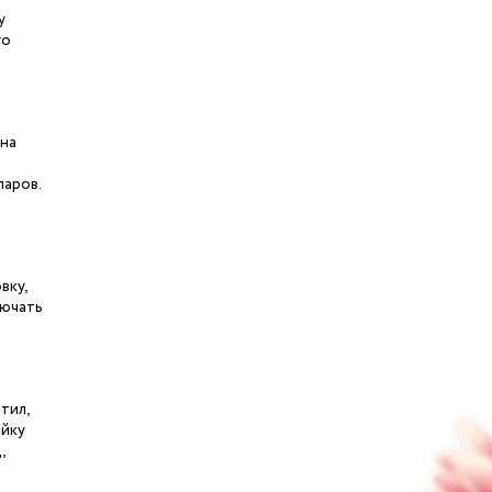
у
го
 на
ларов.
вку,
лючать
тил,
ейку
,