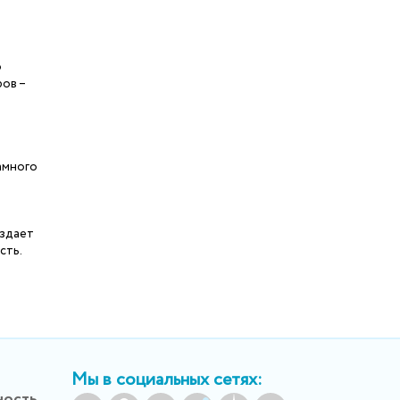
о
ов –
амного
оздает
сть.
Мы в социальных сетях:
ность