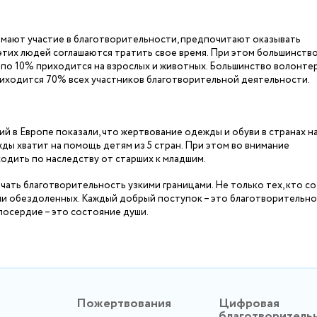
мают участие в благотворительности, предпочитают оказывать
этих людей соглашаются тратить свое время. При этом большинств
по 10% приходится на взрослых и животных. Большинство волонтер
приходится 70% всех участников благотворительной деятельности.
 в Европе показали, что жертвование одежды и обуви в странах н
ды хватит на помощь детям из 5 стран. При этом во внимание
одить по наследству от старших к младшим.
чать благотворительность узкими границами. Не только тех, кто с
и обездоленных. Каждый добрый поступок – это благотворительно
лосердие – это состояние души.
Пожертвования
Цифровая
благотворитель