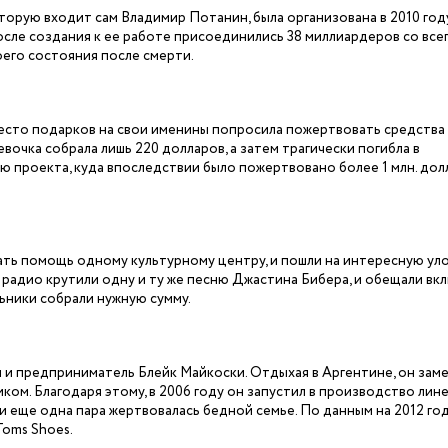
орую входит сам Владимир Потанин, была организована в 2010 год
сле создания к ее работе присоединились 38 миллиардеров со все
оего состояния после смерти.
место подарков на свои именины попросила пожертвовать средства
очка собрала лишь 220 долларов, а затем трагически погибла в
ю проекта, куда впоследствии было пожертвовано более 1 млн. дол
зать помощь одному культурному центру, и пошли на интересную уло
о радио крутили одну и ту же песню Джастина Бибера, и обещали вк
льники собрали нужную сумму.
и предприниматель Блейк Майкоски. Отдыхая в Аргентине, он заме
ом. Благодаря этому, в 2006 году он запустил в производство лин
и еще одна пара жертвовалась бедной семье. По данным на 2012 год
Toms Shoes.