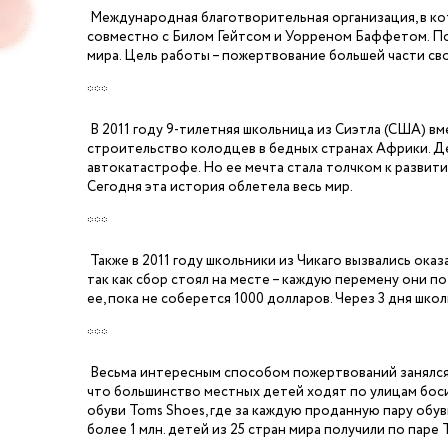
Международная благотворительная организация, в кот
совместно с Билом Гейтсом и Уорреном Баффетом. По
мира. Цель работы – пожертвование большей части св
***
В 2011 году 9-тилетняя школьница из Сиэтла (США) в
строительство колодцев в бедных странах Африки. Дев
автокатастрофе. Но ее мечта стала толчком к развити
Сегодня эта история облетела весь мир.
***
Также в 2011 году школьники из Чикаго вызвались ока
так как сбор стоял на месте – каждую перемену они п
ее, пока не соберется 1000 долларов. Через 3 дня шко
***
Весьма интересным способом пожертвований занялся 
что большинство местных детей ходят по улицам босик
обуви Toms Shoes, где за каждую проданную пару обув
более 1 млн. детей из 25 стран мира получили по паре 