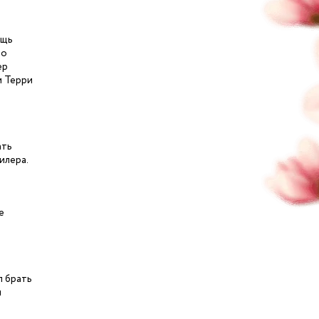
ощь
ло
ер
и Терри
ать
илера.
е
л брать
м