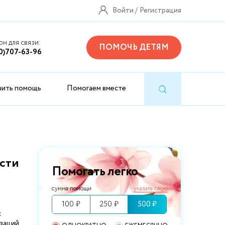
Войти
Регистрация
н для связи:
ПОМОЧЬ ДЕТЯМ
0)707-63-96
чить помощь
Помогаем вместе
сти
Помогать легко
сумма помощи
указать свою
100 ₽
250 ₽
500 ₽
с
заций