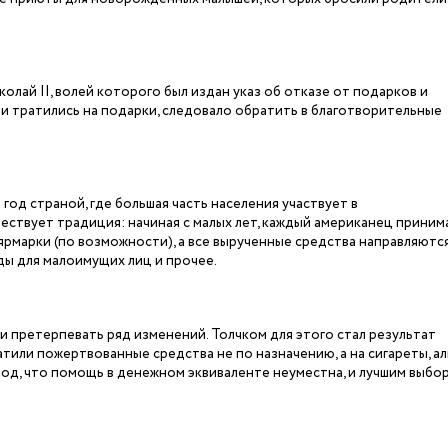
лай II, волей которого был издан указ об отказе от подарков и
и тратились на подарки, следовало обратить в благотворительные
год страной, где большая часть населения участвует в
ществует традиция: начиная с малых лет, каждый американец приним
ярмарки (по возможности), а все вырученные средства направляются
жды для малоимущих лиц и прочее.
 претерпевать ряд изменений. Толчком для этого стал результат
тили пожертвованные средства не по назначению, а на сигареты, а
ывод, что помощь в денежном эквиваленте неуместна, и лучшим выбо