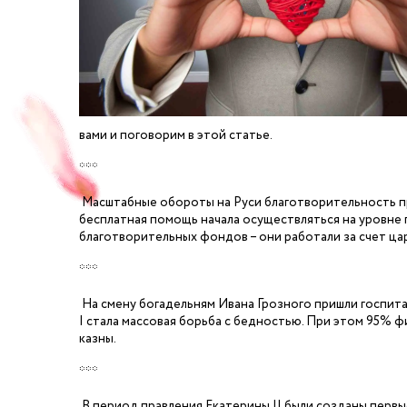
вами и поговорим в этой статье.
***
Масштабные обороты на Руси благотворительность про
бесплатная помощь начала осуществляться на уровне
благотворительных фондов – они работали за счет цар
***
На смену богадельням Ивана Грозного пришли госпитал
I стала массовая борьба с бедностью. При этом 95% ф
казны.
***
В период правления Екатерины II были созданы перв