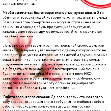
деятельности и т.д.
Чтобы заниматься благотворительностью, нужны деньги
. Это
обычная отговорка людей, которые не хотят оказывать помощь.
Благо, в качестве пожертвований могут выступать не только
деньги, но и одежда, обувь, продукты, мебель, игрушки,
канцелярские товары, другое имущество. Этот список может
быть бесконечным.
Лучше не тратить время и заняться ревизией своего дома или
квартиры. Наверняка, у вас найдется одежда, которую никто не
носит, игрушки, уже не интересные для детей и другие ненужные
вещи. Вспомните, что в них нуждаются многодетные семьи,
подопечные интернатов, домов престарелых, детских домов и
т.д. Раздать или передать их в благотворительный фонд не
будет стоить ни копейки. Интересно, что многие НКО
заинтересованы в регулярных пожертвованиях. Именно они
позволяют планировать работу организации, направлять
помощь в наиболее актуальном направлении.
Работа волонтеров сложная
.
Да, волонтерами становятся по
зову сердца, но ведь для этого требуется попробовать себя в
работе. Необходимо ознакомиться с деятельностью