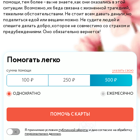
помощи, тем более – вы не знаете, как они оказались в этой
ситуации. Возможно, их беда связана с жизненной трагедией,
тяжелыми обстоятельствами. Не стоит всем давать деньги, но
поделиться едой или вещами можно. Не судите людей и
спешите делать добро, которое не совместимо со страхом и
предубеждениями. Оно обязательно вернется!
Помогать легко
сумма помощи
указать свою
100 ₽
250 ₽
500 ₽
ОДНОКРАТНО
ЕЖЕМЕСЯЧНО
ПОМОЧЬ С КАРТЫ
Я принимаю условия
публичной оферты
и даю согласие на обработку
персональных данных
.