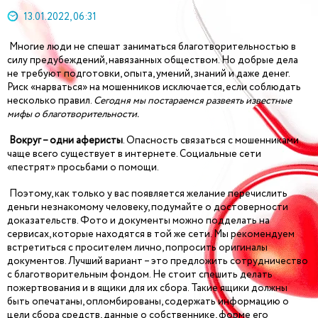
13.01.2022, 06:31
Многие люди не спешат заниматься благотворительностью в
силу предубеждений, навязанных обществом. Но добрые дела
не требуют подготовки, опыта, умений, знаний и даже денег.
Риск «нарваться» на мошенников исключается, если соблюдать
несколько правил.
Сегодня мы постараемся развеять известные
мифы о благотворительности.
Вокруг – одни аферисты
. Опасность связаться с мошенниками
чаще всего существует в интернете. Социальные сети
«пестрят» просьбами о помощи.
Поэтому, как только у вас появляется желание перечислить
деньги незнакомому человеку, подумайте о достоверности
доказательств. Фото и документы можно подделать на
сервисах, которые находятся в той же сети. Мы рекомендуем
встретиться с просителем лично, попросить оригиналы
документов. Лучший вариант – это предложить сотрудничество
с благотворительным фондом. Не стоит спешить делать
пожертвования и в ящики для их сбора. Такие ящики должны
быть опечатаны, опломбированы, содержать информацию о
цели сбора средств, данные о собственнике, форме его