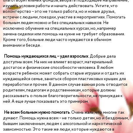
благотворительных фондов, выбрать подходящее направление,
изучить условия работы и начать действовать. Учтите, что
волонтерство – это не только работа, но и новые друзья,
встречи с людьми, поездки, участие в мероприятиях. Помогать
больным людям можно и без специальных навыков. Не
исключено обучение на специальных курсах, но, например
замена сиделки или помощь на кухне не требует образования.
Кроме того, больные люди часто нуждаются в обычном
внимании и беседе.
Помощь нуждающихся лиц – удел взрослых
. Добрые дела
доступны всем. На них не влияет возраст, материальный
достаток и физические способности человека. В любом
возрасте ребенок может собрать старые игрушки и отдать их
нуждающейся семье, заняться сбором пластиковых крышек для
переработки и прочее. В данном случае важная роль отводится
родителям, педагогам и родственникам, которые должны
рассказывать о пользе благотворительности, не принуждая к
ней. А еще лучше показывать это примером.
Не всем больным нужно помогать
. Очень жаль, что многие так
думают. Помощь нужна всем – не только детям, но и бездомным,
бывшим заключенным, людям с алкогольной и наркотической
зависимостью. Это такие же люди, которые нуждаются в