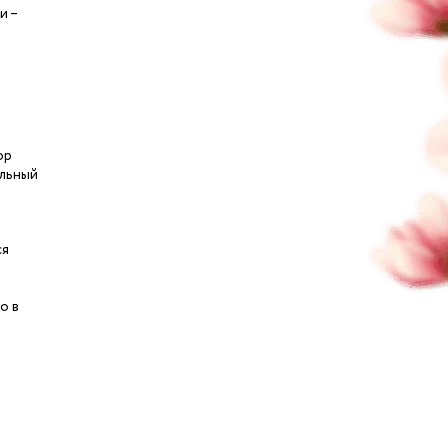
и –
ор
ельный
ся
о в