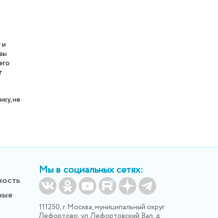
 и
вы
его
т
нку, не
Мы в социальных сетях:
ность
ные
111250, г. Москва, муниципальный округ
Лефортово, ул. Лефортовский Вал, д.