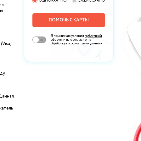
ОДНОКРАТНО
ЕЖЕМЕСЯЧНО
из
их
ПОМОЧЬ С КАРТЫ
Я принимаю условия
публичной
оферты
и даю согласие на
Visa,
обработку
персональных данных
.
нду
 Данная
жатель