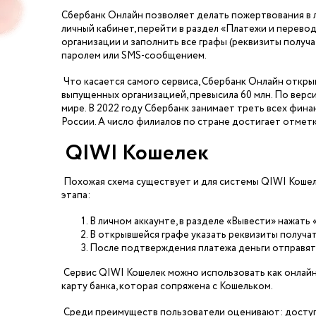
Сбербанк Онлайн позволяет делать пожертвования в 
личный кабинет, перейти в раздел «Платежи и перево
организации и заполнить все графы (реквизиты получа
паролем или SMS-сообщением.
Что касается самого сервиса, Сбербанк Онлайн открыв
выпущенных организацией, превысила 60 млн. По верс
мире. В 2022 году Сбербанк занимает треть всех фина
России. А число филиалов по стране достигает отметк
QIWI Кошелек
Похожая схема существует и для системы QIWI Кошел
этапа:
В личном аккаунте, в разделе «Вывести» нажать 
В открывшейся графе указать реквизиты получат
После подтверждения платежа деньги отправят
Сервис QIWI Кошелек можно использовать как онлайн,
карту банка, которая сопряжена с Кошельком.
Среди преимуществ пользователи оценивают: доступно