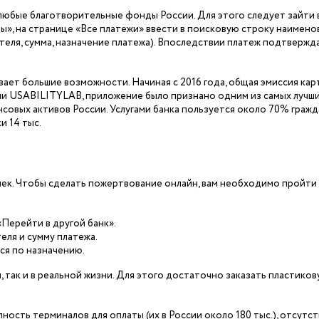
любые благотворительные фонды России. Для этого следует зайти 
ды», на странице «Все платежи» ввести в поисковую строку наимено
теля, сумма, назначение платежа). Впоследствии платеж подтвержд
ает большие возможности. Начиная с 2016 года, общая эмиссия карт
ии USABILITYLAB, приложение было признано одним из самых лучши
нсовых активов России. Услугами банка пользуется около 70% гражд
и 14 тыс.
ек. Чтобы сделать пожертвование онлайн, вам необходимо пройти
«Перейти в другой банк».
еля и сумму платежа.
ся по назначению.
 так и в реальной жизни. Для этого достаточно заказать пластико
сть терминалов для оплаты (их в России около 180 тыс.), отсутс