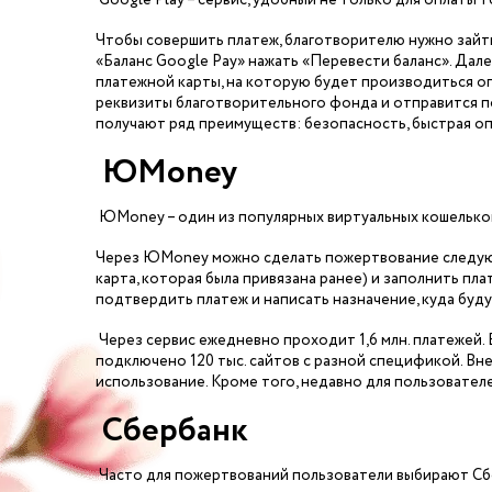
Google Play – сервис, удобный не только для оплаты 
Чтобы совершить платеж, благотворителю нужно зайти
«Баланс Google Pay» нажать «Перевести баланс». Дале
платежной карты, на которую будет производиться о
реквизиты благотворительного фонда и отправится по
получают ряд преимуществ: безопасность, быстрая оп
ЮМоnеу
ЮМоnеу – один из популярных виртуальных кошельков
Через ЮМоnеу можно сделать пожертвование следующ
карта, которая была привязана ранее) и заполнить пл
подтвердить платеж и написать назначение, куда буд
Через сервис ежедневно проходит 1,6 млн. платежей.
подключено 120 тыс. сайтов с разной спецификой. Вне
использование. Кроме того, недавно для пользовател
Сбербанк
Часто для пожертвований пользователи выбирают Сб