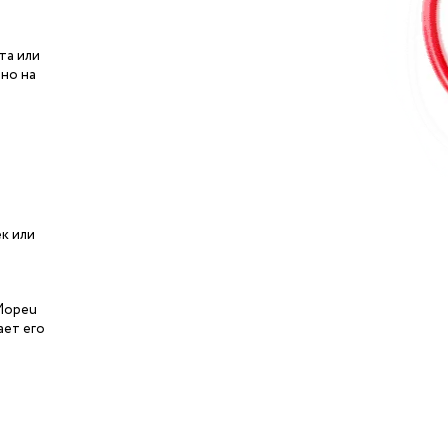
та или
но на
к или
ЮMopeu
ает его