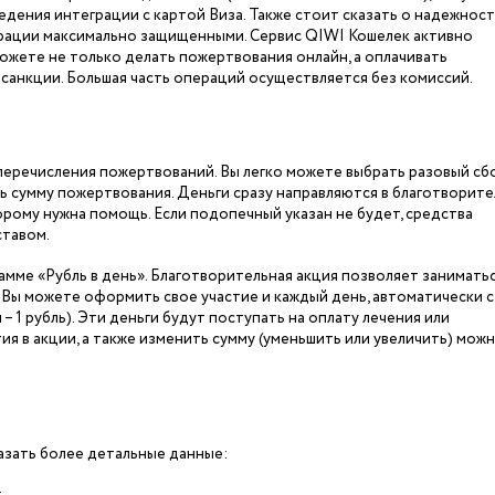
дения интеграции с картой Виза. Также стоит сказать о надежност
рации максимально защищенными. Сервис QIWI Кошелек активно
можете не только делать пожертвования онлайн, а оплачивать
е санкции. Большая часть операций осуществляется без комиссий.
перечисления пожертвований. Вы легко можете выбрать разовый сб
ь сумму пожертвования. Деньги сразу направляются в благотворит
орому нужна помощь. Если подопечный указан не будет, средства
ставом.
амме «Рубль в день». Благотворительная акция позволяет занимать
. Вы можете оформить свое участие и каждый день, автоматически с
– 1 рубль). Эти деньги будут поступать на оплату лечения или
ия в акции, а также изменить сумму (уменьшить или увеличить) можн
зать более детальные данные: