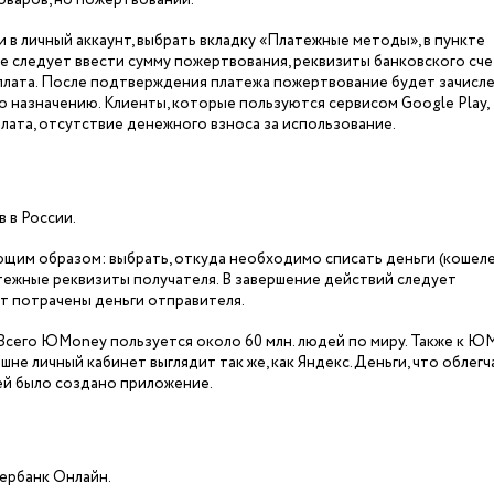
товаров, но пожертвований.
 в личный аккаунт, выбрать вкладку «Платежные методы», в пункте
е следует ввести сумму пожертвования, реквизиты банковского сче
плата. После подтверждения платежа пожертвование будет зачисле
 назначению. Клиенты, которые пользуются сервисом Google Play,
лата, отсутствие денежного взноса за использование.
 в России.
им образом: выбрать, откуда необходимо списать деньги (кошеле
атежные реквизиты получателя. В завершение действий следует
ут потрачены деньги отправителя.
 Всего ЮМоnеу пользуется около 60 млн. людей по миру. Также к 
шне личный кабинет выглядит так же, как Яндекс.Деньги, что облегч
ей было создано приложение.
ербанк Онлайн.