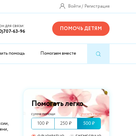
Войти
Регистрация
н для связи:
ПОМОЧЬ ДЕТЯМ
0)707-63-96
чить помощь
Помогаем вместе
Помогать легко
сумма помощи
указать свою
100 ₽
250 ₽
500 ₽
сии,
ени,