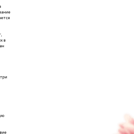
в
вание
ается
,
х в
ан
 три
вую
твие