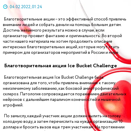
04.02.2022, 01:24
Благотворительные акции – это эффективный способ привлечь
внимание людей и собрать деньги на помощь больным детям.
Достичь желаемого результата можно в случае, если
организатор проявит фантазию и оригинальность. Во второй
части нашего материала мы хотим продолжить описание
интересных благотворительных акций, которые могут стать
примером для организаторов мероприятий в России и мире.
Благотворительная акция Ice Bucket Challenge
Благотворительная акция Ice Bucket Challenge была
организована для того, чтобы привлечь внимание к такому
неизлечимому заболеванию, как боковой амиотрофический
склероз. Патология сопровождается поражением двигательных
нейронов с дальнейшим параличом конечностей и мышечной
атрофией.
По замыслу, каждый участник акции должен вылить на голову
холодную воду, а затем перечислить на нужды организации 10
доллара и бросить вызов еще трем участникам. На протяжении