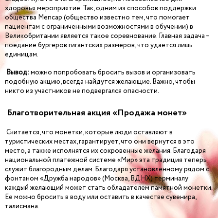
здоровья мероприятие. Так, одним из способов поддержки
общества Mencap (общество известно тем, что помогает
пациентам с ограниченными возможностями в обучении) в
Великобритании является такое соревнование. Главная задача –
поедание бургеров гигантских размеров, что удается лишь
единицам.
Вывод:
можно попробовать бросить вызов и организовать
подобную акцию, всегда найдутся желающие. Важно, чтобы
никто из участников не подвергался опасности.
Благотворительная акция «Продажа монет»
Считается, что монетки, которые люди оставляют в
туристических местах, гарантирует, что они вернутся в это
место, а также исполнятся их сокровенные желания. Благодаря
национальной платежной системе «Мир» эта традиция теперь
служит благородным делам. Благодаря установленному рядом с
фонтаном «Дружба народов» (Москва, ВДНХ) терминалу
каждый желающий может стать обладателем памятной монетки.
Ее можно бросить в воду или оставить в качестве сувенира,
талисмана.