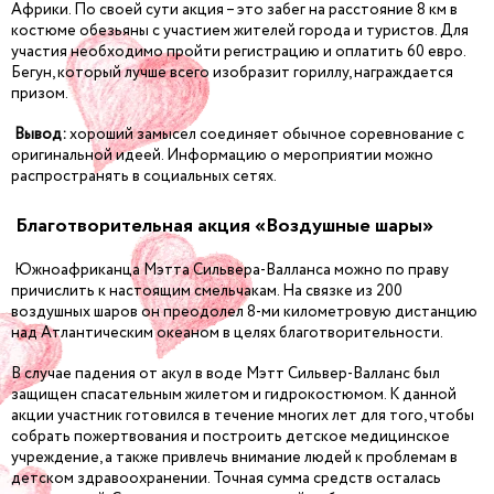
Африки. По своей сути акция – это забег на расстояние 8 км в
костюме обезьяны с участием жителей города и туристов. Для
участия необходимо пройти регистрацию и оплатить 60 евро.
Бегун, который лучше всего изобразит гориллу, награждается
призом.
Вывод:
хороший замысел соединяет обычное соревнование с
оригинальной идеей. Информацию о мероприятии можно
распространять в социальных сетях.
Благотворительная акция «Воздушные шары»
Южноафриканца Мэтта Сильвера-Валланса можно по праву
причислить к настоящим смельчакам. На связке из 200
воздушных шаров он преодолел 8-ми километровую дистанцию
над Атлантическим океаном в целях благотворительности.
В случае падения от акул в воде Мэтт Сильвер-Валланс был
защищен спасательным жилетом и гидрокостюмом. К данной
акции участник готовился в течение многих лет для того, чтобы
собрать пожертвования и построить детское медицинское
учреждение, а также привлечь внимание людей к проблемам в
детском здравоохранении. Точная сумма средств осталась