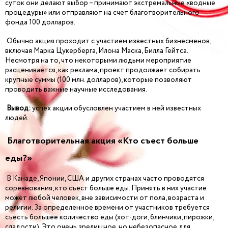
суток они делают выбор – принимают экстремальные «водные
процедуры» или отправляют на счет благотворительного
фонда 100 долларов.
Обычно акция проходит с участием известных бизнесменов,
включая Марка Цукерберга, Илона Маска, Билла Гейтса.
Несмотря на то, что некоторыми людьми мероприятие
расценивается, как реклама, проект продолжает собирать
крупные суммы (100 млн. долларов), которые позволяют
проводить важные научные исследования.
Вывод:
успех акции обусловлен участием в ней известных
людей.
Благотворительная акция «Кто съест больше
еды?»
В Канаде, Японии, США и других странах часто проводятся
соревнования, кто съест больше еды. Принять в них участие
может любой человек, вне зависимости от пола, возраста и
религии. За определенное времени от участников требуется
съесть большее количество еды (хот-доги, блинчики, пирожки,
сладости). Это очень зрелищное, но небезопасное для