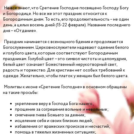
Не все знают, что Сретение Господне посвящено Господу Богу
и Богородице. Но все же этот праздник относится к
Богородичным дням. То есть, его продолжительность – не один
день, а целых восемь дней (15-22 февраля). Название последнего
дня – «Отдание».
Праздник начинается с всенощного бдения и продолжается
Богослужением. Церковнослужители надевают одеяния белого
и голубого цвета, которые соответствуют Богородичным
праздникам. Голубой цвет – это символ чистоты и целомудрия,
белый цвет означает Божественный нерукотворный свет,
радость и торжество. Для христиан нет особых требований к
одежде. Желательно, чтобы платок у женщин был белого цвета.
Молитвы к иконе «Сретение Господне» в основном обращены
на такие просьбы:
укрепление веру в Господа Бога нашего;
прощение за согрешения вольные и невольные;
смягчение гнева Божьего за деяния;
исцеление себя и своих близких людей;
избавления от вражеских происков и несчастий;
помощь в тяжелых жизненных ситуациях;