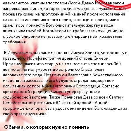
евангелистом, святым апостолом Лукой. Давно Моисеев закон
запрещал женщинам, которые родили младенцев мужского пола,
посещать храмы на протяжении 40-ка дней после их появления
на свет. По истечению этого периода женщины приходили в
храм, чтобы принести Богу очистительную жертву в виде
ягненка или голубей. Богоматери не требовалась очищение, но
глубокое смирение не позволило ей нарушить ветхозаветные
требования.
В Иерусалимском храме младенца Иисуса Христа, Богородицу и
праведного Иосифа встретил древний старец Симеон.
Предание гласит, что старцу на тот момент исполнилось 360
лет, но он не мог умереть до встречи со Спасителем
человеческого рода. Поэтому он благословил Божественного
младенца и рассказал о его будущих страданиях, жертве и
испытаниях, которые были уготованы Богородице. Согласно
христианской традиции, Симеон умер сразу после
судьбоносной встречи. Также Пречистая Дева со всем Святым
Семейством встретились с 84-летней вдовой – Анной-
пророчицей, которая была удостоена видения Богомладенца за
свою праведную жизнь.
Обычаи, о которых нужно помнить