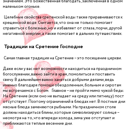
значением. Это Божественная благодать, заключенная в одном
маленьком огоньке.
Целебные свойства сретенской воды также приравниваются к
крещенской воде. Считается, что она не только помогает
справиться с болезнью, но и избавляет от сглаза, порчи, другой
негативной энергии, а также помогает в дальних путешествиях.
Традиции на Сретение Господне
Самая главная традиция на Сретение – это посещение церкви.
Даже если у вас нет возможности находиться на праздничном
богослужении, важно зайти в храм, помолиться и поставить
свечу. В дальнейшем важно заняться добрыми делами, ведь
именно благодаря помощи обездоленным, больным и сиротам
мы встречаемся с Богом. Главное – не пройти мимо чужой беды.
На Сретение (если оно не выпадает на среду или пятницу) пост
отсутствует. Поэтому ограничений в блюдах нет. В постные дни
мясные блюда заменяются рыбными. На праздничном столе
должны находиться блины, которые символизируют солнце –
несмотря на то, что впереди холода, зима уже отступает и
приближаются теплые весенние дни.