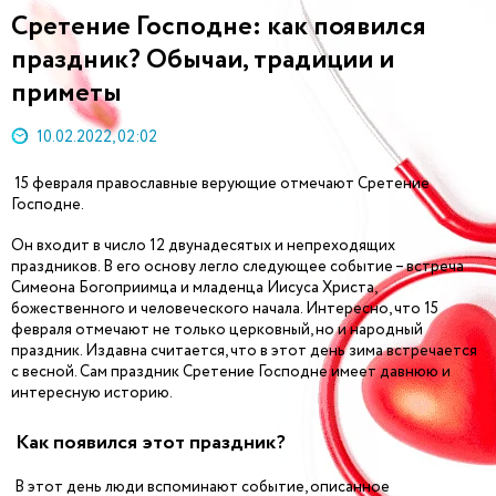
Сретение Господне: как появился
праздник? Обычаи, традиции и
приметы
10.02.2022, 02:02
15 февраля православные верующие отмечают Сретение
Господне.
Он входит в число 12 двунадесятых и непреходящих
праздников. В его основу легло следующее событие – встреча
Симеона Богоприимца и младенца Иисуса Христа,
божественного и человеческого начала. Интересно, что 15
февраля отмечают не только церковный, но и народный
праздник. Издавна считается, что в этот день зима встречается
с весной. Сам праздник Сретение Господне имеет давнюю и
интересную историю.
Как появился этот праздник?
В этот день люди вспоминают событие, описанное