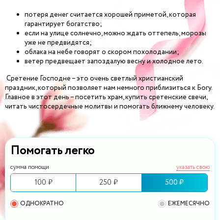
потеря денег считается хорошей приметой, которая
гарантирует богатство;
если на улице солнечно, можно ждать оттепель, морозы
уже не предвидятся;
облака на небе говорят о скором похолодании;
ветер предвещает запоздалую весну и холодное лето.
Сретение Господне – это очень светлый христианский
праздник, который позволяет нам немного приблизиться к Богу.
Главное в этот день – посетить храм, купить сретенские свечи,
читать чистосердечные молитвы и помогать ближнему человеку.
Помогать легко
сумма помощи
указать свою
100 ₽
250 ₽
500 ₽
ОДНОКРАТНО
ЕЖЕМЕСЯЧНО