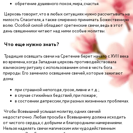
обретение душевного покоя, мира, счастья.
Церковь говорит, что в любых ситуациях нужно рассчитывать на
милость Спасителя, а также смиренно принимать Божественную
волю. Особой силой обладают сретенские свечи, ведь в этот
день священники читают над ними особые молитвы.
Что еще нужно знать?
Традиция освящать свечи на Сретение берет начало с XVII века
во времена, когда Западная церковь противодействовала
языческому ритуалу с использованием огня в честь бога
природы. Его заменило освящение свечей, которые зажигают
дома:
при страшной непогоде, грозе, ливне и т.д.;
в случае стихийных бедствий, при пожаре;
в состоянии депрессии, при разных жизненных проблемах.
Чтобы Всевышний услышал молитву, одних свечей
недостаточно. Любая просьба к Всевышнему должна исходить
от чистого сердца, с добрыми и благородными намерениями.
Нельзя наделять свечи магическим или чудодейственным