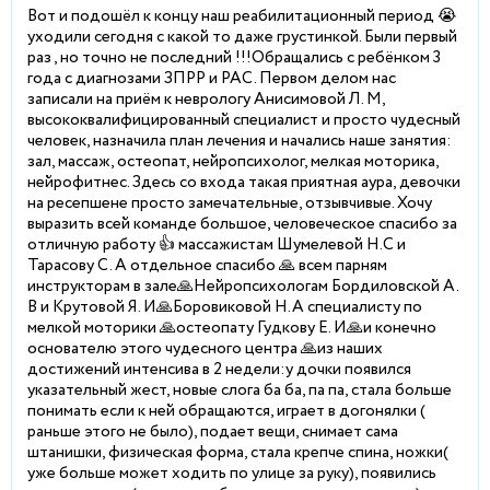
Вот и подошёл к концу наш реабилитационный период 😭
уходили сегодня с какой то даже грустинкой. Были первый
раз , но точно не последний !!!Обращались с ребёнком 3
года с диагнозами ЗПРР и РАС. Первом делом нас
записали на приём к неврологу Анисимовой Л. М,
высококвалифицированный специалист и просто чудесный
человек, назначила план лечения и начались наше занятия:
зал, массаж, остеопат, нейропсихолог, мелкая моторика,
нейрофитнес. Здесь со входа такая приятная аура, девочки
на ресепшене просто замечательные, отзывчивые. Хочу
выразить всей команде большое, человеческое спасибо за
отличную работу 👍 массажистам Шумелевой Н.С и
Тарасову С. А отдельное спасибо 🙏 всем парням
инструкторам в зале🙏Нейропсихологам Бордиловской А.
В и Крутовой Я. И🙏Боровиковой Н.А специалисту по
мелкой моторики 🙏остеопату Гудкову Е. И🙏и конечно
основателю этого чудесного центра 🙏из наших
достижений интенсива в 2 недели:у дочки появился
указательный жест, новые слога ба ба, па па, стала больше
понимать если к ней обращаются, играет в догонялки (
раньше этого не было), подает вещи, снимает сама
штанишки, физическая форма, стала крепче спина, ножки(
уже больше может ходить по улице за руку), появились