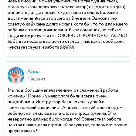
новые имоции( может улыбнуться в ответ, удивиться),
стала пультом переключать телевизор( наводит на экран),
обнимать , когда просишь - для нас это очень большие
достижения 🔥все это всего за 2 недели. Однозначно
советую 👍👍 сама долго искала хотя бы что то для нашего
ребёнка с такими диагнозами, были сомнения, но сейчас
когда вижу результаты ГОВОРЮ ОГРОМНОЕ СПАСИБО
🙏 За две недели ваш центр стал для нас как второй дом,
чувствуется уют и забота 🤗🤗🤗
Анна
Пациент
Мы под большим впечатлением от слаженной работы
команды! Приемы у невролога были всегда очень
подробными. Инструктор Влад - очень чуткий и
внимательный специалист. А после занятий с логопедом
ребенок начал складывать слова в предложения. Это
невероятно для нас было когда-то! Совместная работа
центра и наша дала огромный результат, теперь его можно
преумножать !