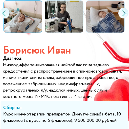
Борисюк Иван
Диагноз:
Низкодифференцированная нейробластома заднего
средостения с распространением в спинномозговой канал,
мягкие ткани спины слева, забрюшинное пространство, с
поражением забрюшинных, наддиафрагмальных,
ретрокруральных л/у, надключичных, шейных л/у и
костного мозга. N-MYC негативная. 4 стадия.
Сбор на:
Курс иммунотерапии препаратом Динутуксимаба-бета, 10
флаконов (2 курса по 5 флаконов), 9 500 000,00 рублей.