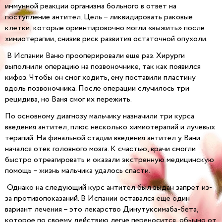
иммунной реакции организма больного в ответ на
поступление антител. Цель – ликвидировать раковые
клетки, которые ориентировочно могли «выжить» после
химиотерапии, снизив риск развития остаточной опухоли.
В Испании Ваню прооперировали еще раз. Хирурги
выполнили операцию на позвоночнике, так как появился
кифоз. Чтобы он смог ходить, ему поставили пластину
вдоль позвоночника. После операции случилось три
рецидива, но Ваня смог их пережить.
По основному диагнозу мальчику назначили три курса
введения антител, плюс несколько химиотерапий и лучевых
терапий. На финальной стадии введения антител у Вани
начался отек головного мозга. К счастью, врачи смогли
быстро отреагировать и оказали экстренную медицинскую
помощь – жизнь мальчика удалось спасти.
Однако на следующий курс антител был выдан запрет из-
за противопоказаний. В Испании оставался еще один
вариант лечения – это лекарство Динутуксимаба-бета,
которое по своему действию легче переносится, обычно от