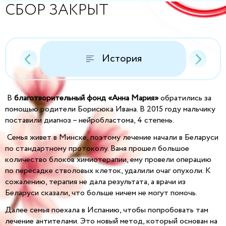
СБОР ЗАКРЫТ
История
В
благотворительный фонд «Анна Мария»
обратились за
помощью родители Борисюка Ивана. В 2015 году мальчику
поставили диагноз – нейробластома, 4 степень.
Семья живет в Минске, поэтому лечение начали в Беларуси
по стандартному протоколу. Ваня прошел большое
количество блоков химиотерапии, ему провели операцию
по пересадке стволовых клеток, удалили очаг опухоли. К
сожалению, терапия не дала результата, а врачи из
Беларуси сказали, что больше ничем не могут помочь.
Далее семья поехала в Испанию, чтобы попробовать там
лечение антителами. Это новый метод, который основан на