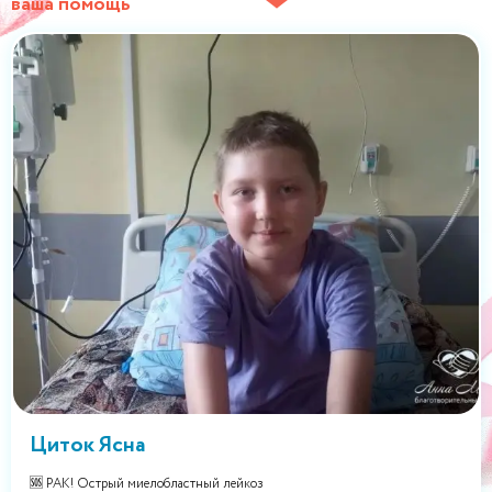
ваша помощь
Циток Ясна
🆘 РАК! Острый миелобластный лейкоз