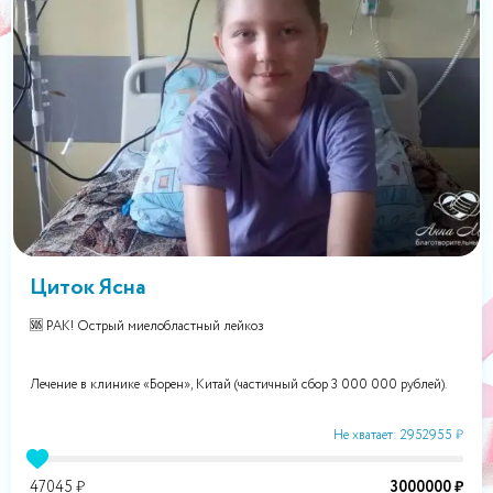
Циток Ясна
🆘 РАК! Острый миелобластный лейкоз
Лечение в клинике «Борен», Китай (частичный сбор 3 000 000 рублей).
Не хватает: 2952955 ₽
47045 ₽
3000000 ₽