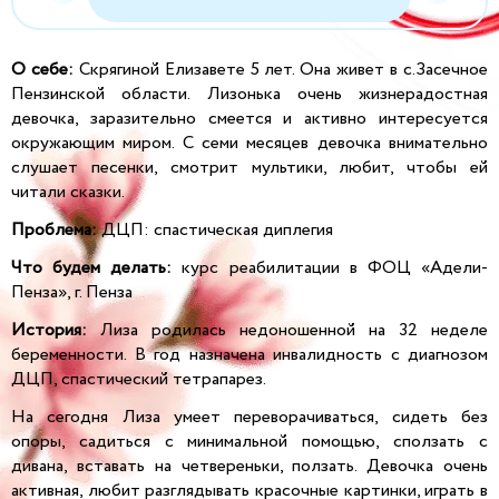
О себе:
Скрягиной Елизавете 5 лет. Она живет в с.Засечное
Пензинской области. Лизонька очень жизнерадостная
девочка, заразительно смеется и активно интересуется
окружающим миром. С семи месяцев девочка внимательно
слушает песенки, смотрит мультики, любит, чтобы ей
читали сказки.
Проблема:
ДЦП: спастическая диплегия
Что будем делать:
курс реабилитации в ФОЦ «Адели-
Пенза», г. Пенза
История:
Лиза родилась недоношенной на 32 неделе
беременности. В год назначена инвалидность с диагнозом
ДЦП, спастический тетрапарез.
На сегодня Лиза умеет переворачиваться, сидеть без
опоры, садиться с минимальной помощью, сползать с
дивана, вставать на четвереньки, ползать. Девочка очень
активная, любит разглядывать красочные картинки, играть в