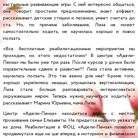
настольные развивающие игры. С ней интересно общаться,
она говорит простыми предложениями, знает алфавит,
рассказывает детские стишки и песенки, умеет считать до
ста. Но, по причине заболевания, Лиза не может
самостоятельно ходить, не научилась хорошо и ловко
ползать.
«Все бесплатные реабилитационные мероприятия мы
проходим, но этого недостаточно! В центре «Адели-
Пенза» мы были уже три раза. После курсов у дочки были
поразительные сдвиги в развитии!!! Лиза стала активнее,
научилась ползать. Это так важно для нее! Кроме того,
хорошо укрепились мышцы, улучшилась вертикализация,
Лиза стала больше разговаривать, интересоваться
окружающим миром. Теперь нужно научиться ходить!» -
рассказывает Марина Юрьевна, мама Лизы.
Центр «Адели-Пенза» находиться рядом с местом
проживания семьи Елизаветы. Не придется надолго уезжать
из дома. Реабилитация в ФОЦ «Адели-Пенза» позволит
продвинуться еще на шаг вперед в моторном и физическом