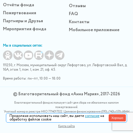
Отчёты фонда
Отзывы
Пожертвования
FAQ
Партнеры и Друзья
Контакты
Мероприятия фонда
Мобильное приложение
Мы в социальных сетях:
111250, г. Москва, муниципальный округ Лефортово, ул. Лефортовский Вал, д.
16А, этаж 1, пом. I, ком. 21, оф. 45.
Время работы: пн–пт, 10:00 — 18:00
© Благотворительный фонд «Анна Мария», 2017-2026
Благотворительный фонд использует сайт для сбора не облагаемых налогом
пожертвований.
Учетный номер в реестре НКО 7714017322. Целевое финансирование (010), (140), (171). ИНН
Продолжая использовать наш сайт, вы даете
согласие
на
0400007265, ОГРН 1180400000220. Номер в реестре Роскомнадзора 77-24-166339
Хорошо
обработку файлов cookie
Политика конфидециальности
Карта сайта