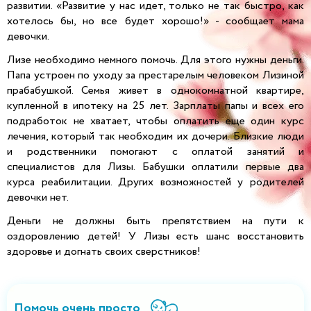
развитии. «Развитие у нас идет, только не так быстро, как
хотелось бы, но все будет хорошо!» - сообщает мама
девочки.
Лизе необходимо немного помочь. Для этого нужны деньги.
Папа устроен по уходу за престарелым человеком Лизиной
прабабушкой. Семья живет в однокомнатной квартире,
купленной в ипотеку на 25 лет. Зарплаты папы и всех его
подработок не хватает, чтобы оплатить еще один курс
лечения, который так необходим их дочери. Близкие люди
и родственники помогают с оплатой занятий и
специалистов для Лизы. Бабушки оплатили первые два
курса реабилитации. Других возможностей у родителей
девочки нет.
Деньги не должны быть препятствием на пути к
оздоровлению детей! У Лизы есть шанс восстановить
здоровье и догнать своих сверстников!
Помочь очень просто