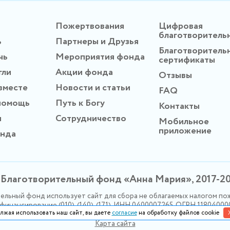
Пожертвования
Цифровая
благотворитель
ь
Партнеры и Друзья
Благотворитель
чь
Мероприятия фонда
сертификаты
гли
Акции фонда
Отзывы
вместе
Новости и статьи
FAQ
помощь
Путь к Богу
Контакты
ы
Сотрудничество
Мобильное
приложение
онда
Благотворительный фонд «Анна Мария», 2017-2
ельный фонд использует сайт для сбора не облагаемых налогом по
инансирование (010), (140), (171). ИНН 0400007265, ОГРН 1180400
лжая использовать наш сайт, вы даете
согласие
на обработку файлов cookie
Политика конфидециальности
Карта сайта