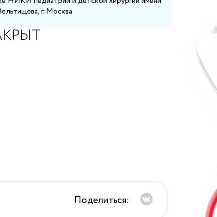
ке НИКИ педиатрии и детской хирургии имени
Вельтищева, г. Москва
АКРЫТ
Поделиться: