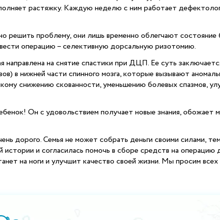
ыполняет растяжку. Каждую неделю с ним работает дефектоло
ьно решить проблему, они лишь временно облегчают состояние
вести операцию – селективную дорсальную ризотомию.
я направлена на снятие спастики при ДЦП. Ее суть заключаетс
ов) в нижней части спинного мозга, которые вызывают аномаль
йкому снижению скованности, уменьшению болевых спазмов, у
бенок! Он с удовольствием получает новые знания, обожает м
ень дорого. Семья не может собрать деньги своими силами, те
 истории и согласилась помочь в сборе средств на операцию д
анет на ноги и улучшит качество своей жизни. Мы просим все