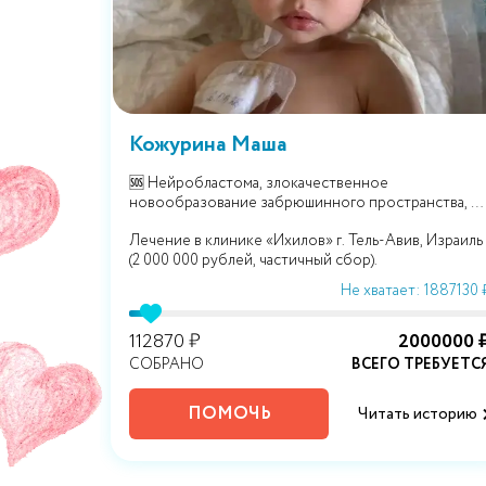
Кожурина Маша
Дюшенна.
🆘 Нейробластома, злокачественное
новообразование забрюшинного пространства, 4
стадия.
ty
Лечение в клинике «Ихилов» г. Тель-Авив, Израиль
 5 000 000
(2 000 000 рублей, частичный сбор).
 4766790 ₽
Не хватает: 1887130 
00000 ₽
112870 ₽
2000000 
РЕБУЕТСЯ
СОБРАНО
ВСЕГО ТРЕБУЕТС
ПОМОЧЬ
историю
Читать историю