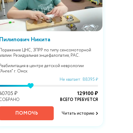
Пилипович Никита
Муравь
Поражение ЦНС, ЗПРР по типу сенсомоторной
Медуллобл
алалии. Резидуальная энцефалопатия, РАС.
Реабилитация в центре детской неврологии
Лечение в
"Ангел" г. Омск
И
Не хватает: 88395 ₽
40705 ₽
129100 ₽
58455 ₽
СОБРАНО
ВСЕГО ТРЕБУЕТСЯ
СОБРАН
ПОМОЧЬ
Читать историю