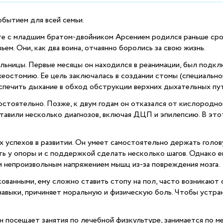
бытием для всей семьи.
те с младшим братом-двойником Арсением родился раньше срок
м. Они, как два воина, отчаянно боролись за свою жизнь.
ьницы. Первые месяцы он находился в реанимации, был подклю
еостомию. Ее цель заключалась в создании стомы (специальног
спечить дыхание в обход обструкции верхних дыхательных пут
тоятельно. Позже, к двум годам он отказался от кислородной
тавили несколько диагнозов, включая ДЦП и эпилепсию. В этот
спехов в развитии. Он умеет самостоятельно держать голову,
ть у опоры и с поддержкой сделать несколько шагов. Однако 
и непроизвольным напряжением мышц из-за повреждения мозга.
ованными, ему сложно ставить стопу на пол, часто возникают
 навыки, причиняет моральную и физическую боль. Чтобы устр
 посещает занятия по лечебной физкультуре, занимается по мет