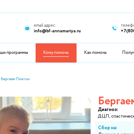
email адрес:
телефо
info@bf-annamariya.ru
+7(80
ши программы
Кому помочь
Как помочь
Полу
Бергаем Платон
Бергае
Диагноз:
ДЦП, спастическ
Сбор на: