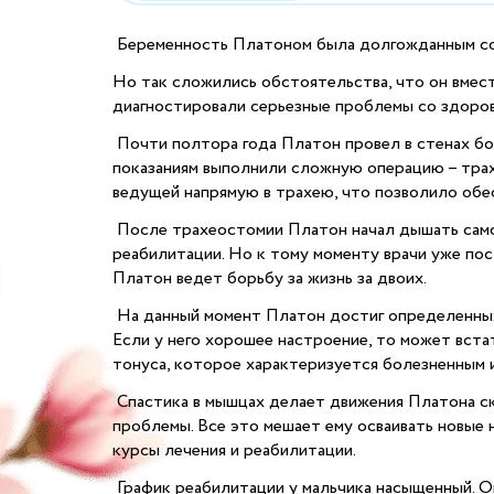
Беременность Платоном была долгожданным со
Но так сложились обстоятельства, что он вмес
диагностировали серьезные проблемы со здоровье
Почти полтора года Платон провел в стенах бол
показаниям выполнили сложную операцию – трах
ведущей напрямую в трахею, что позволило обе
После трахеостомии Платон начал дышать самос
реабилитации. Но к тому моменту врачи уже пос
Платон ведет борьбу за жизнь за двоих.
На данный момент Платон достиг определенных у
Если у него хорошее настроение, то может вста
тонуса, которое характеризуется болезненным 
Спастика в мышцах делает движения Платона ск
проблемы. Все это мешает ему осваивать новые
курсы лечения и реабилитации.
График реабилитации у мальчика насыщенный. Он