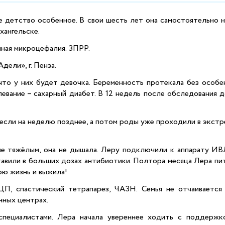
 детство особенное. В свои шесть лет она самостоятельно н
хангельске.
ная микроцефалия. ЗПРР.
ели», г. Пенза.
 что у них будет девочка. Беременность протекала без особ
левание – сахарный диабет. В 12 недель после обследования 
несли на неделю позднее, а потом роды уже проходили в экст
 тяжёлым, она не дышала. Леру подключили к аппарату ИВЛ
авили в больших дозах антибиотики. Полтора месяца Лера пит
ою жизнь и выжила!
П, спастический тетрапарез, ЧАЗН. Семья не отчаивается
нных центрах.
специалистами. Лера начала увереннее ходить с поддержко