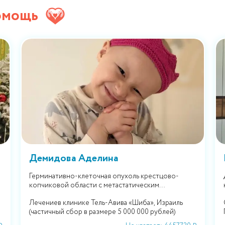
омощь
Демидова Аделина
Герминативно-клеточная опухоль крестцово-
копчиковой области с метастатическим
поражением левого легкого, позвоночного канала.
Лечениев клинике Тель-Авива «Шиба», Израиль
(частичный сбор в размере 5 000 000 рублей)