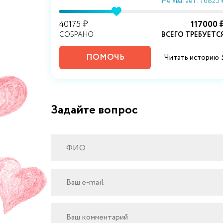
 2952955 ₽
Не хватает: 76825 
00000 ₽
40175 ₽
117000 
РЕБУЕТСЯ
СОБРАНО
ВСЕГО ТРЕБУЕТС
ПОМОЧЬ
историю
Читать историю
Задайте вопрос