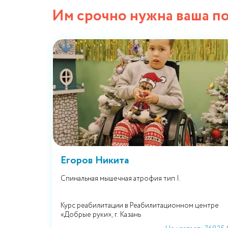
Им срочно нужна ваша п
Егоров Никита
Спинальная мышечная атрофия тип I.
ичный сбор
Курс реабилитации в Реабилитационном центре
«Добрые руки», г. Казань