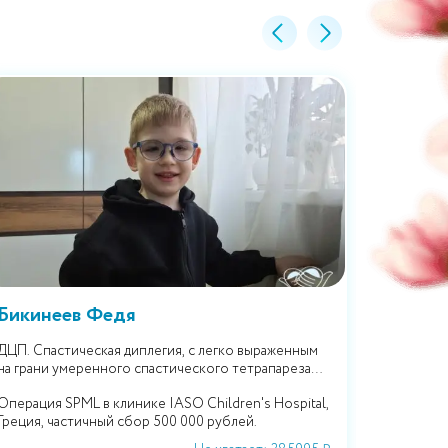
Бикинеев Федя
Сафро
ДЦП. Спастическая диплегия, с легко выраженным
🆘 РАК! 
на грани умеренного спастического тетрапареза
преобладающего в правых конечностях.
Операция SPML в клинике IASO Children's Hospital,
Лечение 
Греция, частичный сбор 500 000 рублей.