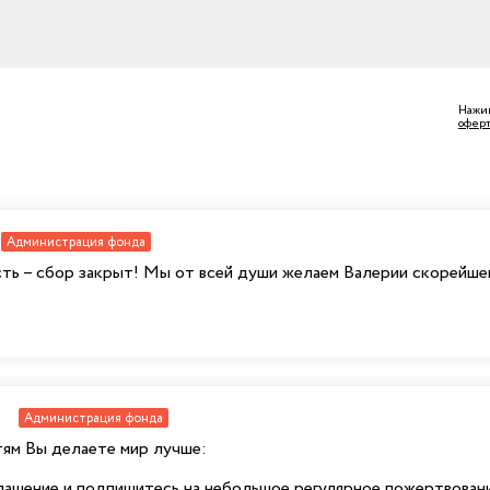
Нажим
офер
Администрация фонда
ь – сбор закрыт! Мы от всей души желаем Валерии скорейшег
Администрация фонда
ям Вы делаете мир лучше:
глашение и подпишитесь на небольшое регулярное пожертвова