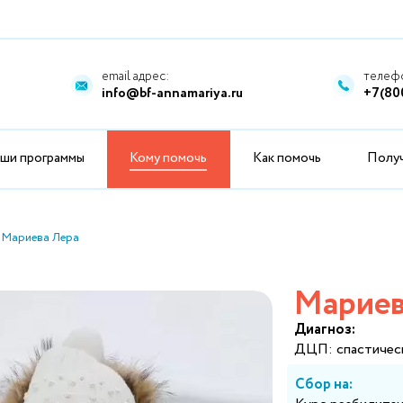
email адрес:
телефо
info@bf-annamariya.ru
+7(80
ши программы
Кому помочь
Как помочь
Полу
Мариева Лера
Мариев
Диагноз:
ДЦП: спастическ
Сбор на: