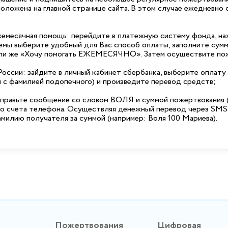
положена на главной странице сайта. В этом случае ежедневно
жемесячная помощь: перейдите в платежную систему фонда, н
емы выберите удобный для Вас способ оплаты, заполните сумм
 же «Хочу помогать ЕЖЕМЕСЯЧНО». Затем осуществите пож
оссии: зайдите в личный кабинет сбербанка, выберите оплат
 с фамилией подопечного) и произведите перевод средств;
правьте сообщение со словом ВОЛЯ и суммой пожертвования (ц
со счета телефона. Осуществляя денежный перевод через SMS
милию получателя за суммой (например: Воля 100 Мариева).
Пожертвования
Цифровая