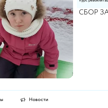
Курс реабилитац
СБОР З
ты
Новости