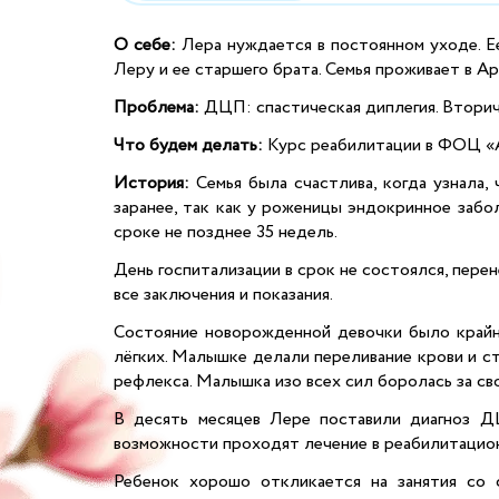
О себе:
Лера нуждается в постоянном уходе. Ее
Леру и ее старшего брата. Семья проживает в Ар
Проблема:
ДЦП: спастическая диплегия. Вторич
Что будем делать:
Курс реабилитации в ФОЦ «Ад
История:
Семья была счастлива, когда узнала,
заранее, так как у роженицы эндокринное забо
сроке не позднее 35 недель.
День госпитализации в срок не состоялся, пере
все заключения и показания.
Состояние новорожденной девочки было крайне
лёгких. Малышке делали переливание крови и ст
рефлекса. Малышка изо всех сил боролась за св
В десять месяцев Лере поставили диагноз ДЦ
возможности проходят лечение в реабилитацио
Ребенок хорошо откликается на занятия со 