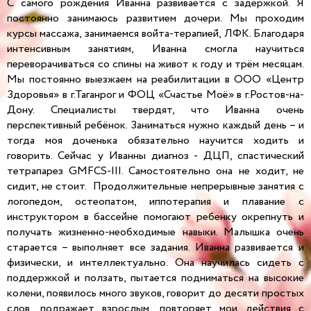
С самого рождения Иванна развивается с задержкой. Я
постоянно занимаюсь развитием дочери. Мы проходим
курсы массажа, занимаемся войта-терапией, ЛФК. Благодаря
интенсивным занятиям, Иванна смогла научиться
переворачиваться со спины на живот к году и трём месяцам.
Мы постоянно выезжаем на реабилитации в ООО «Центр
Здоровья» в г.Таганрог и ФОЦ «Счастье Моё» в г.Ростов-на-
Дону. Специалисты твердят, что Иванна очень
перспективный ребёнок. Заниматься нужно каждый день – и
тогда моя доченька обязательно научится ходить и
говорить. Сейчас у Иванны диагноз - ДЦП, спастический
тетрапарез GMFCS-III. Самостоятельно она не ходит, не
сидит, не стоит. Продолжительные непрерывные занятия с
логопедом, остеопатом, иппотерапия и плавание с
инструктором в бассейне помогают ребенку окрепнуть и
получать жизненно-необходимые навыки. Малышка очень
старается – выполняет все задания. Иванна развивается и
физически, и интеллектуально. Она научилась сидеть с
поддержкой и ползать, пытается подниматься на высокие
колени, появилось много звуков, говорит до десяти простых
слов, подражает взрослым, повторяет мои действия с