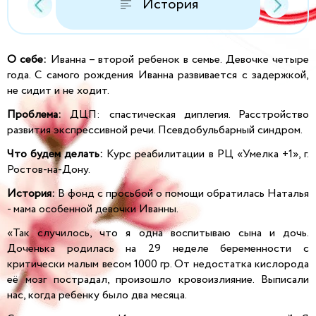
История
О себе:
Иванна – второй ребенок в семье. Девочке четыре
года. С самого рождения Иванна развивается с задержкой,
не сидит и не ходит.
Проблема:
ДЦП: спастическая диплегия. Расстройство
развития экспрессивной речи. Псевдобульбарный синдром.
Что будем делать:
Курс реабилитации в РЦ «Умелка +1», г.
Ростов-на-Дону.
История:
В фонд с просьбой о помощи обратилась Наталья
- мама особенной девочки Иванны.
«Так случилось, что я одна воспитываю сына и дочь.
Доченька родилась на 29 неделе беременности с
критически малым весом 1000 гр. От недостатка кислорода
её мозг пострадал, произошло кровоизлияние. Выписали
нас, когда ребенку было два месяца.