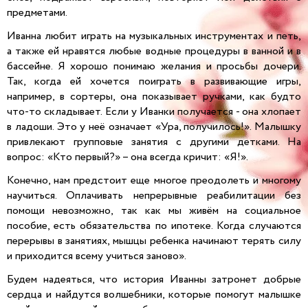
предметами.
Иванна любит играть на музыкальных инструментах и петь,
а также ей нравятся любые водные процедуры в ванной и в
бассейне. Я хорошо понимаю желания и просьбы дочери.
Так, когда ей хочется поиграть в развивающие игры,
например, в сортеры, она показывает ручками, как будто
что-то складывает. Если у Иванки получается - она хлопает
в ладоши. Это у неё означает «Ура, получилось!». Малышку
привлекают групповые занятия с другими детками. На
вопрос: «Кто первый?» – она всегда кричит: «Я!».
Конечно, нам предстоит еще многое преодолеть и многому
научиться. Оплачивать непрерывные реабилитации без
помощи невозможно, так как мы живём на социальное
пособие, есть обязательства по ипотеке. Когда случаются
перерывы в занятиях, мышцы ребенка начинают терять силу
и приходится всему учиться заново».
Будем надеяться, что история Иванны затронет добрые
сердца и найдутся волшебники, которые помогут малышке