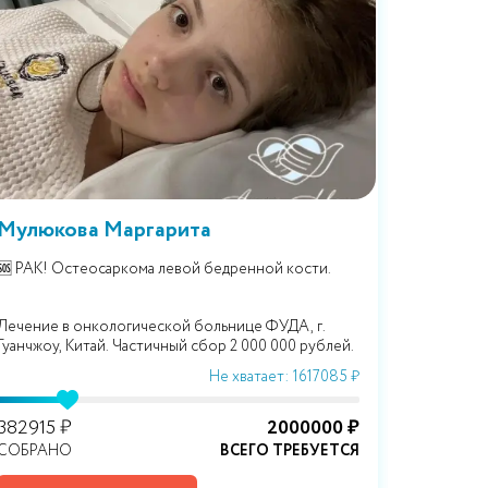
Мулюкова Маргарита
Сиден
🆘 РАК! Остеосаркома левой бедренной кости.
🆘 Ретин
новообраз
Лечение в онкологической больнице ФУДА, г.
Лечение в
Гуанчжоу, Китай. Частичный сбор 2 000 000 рублей.
Gonin, Швейцария (частич
рублей)
Не хватает: 1617085 ₽
382915 ₽
2000000 ₽
645380 
СОБРАНО
ВСЕГО ТРЕБУЕТСЯ
СОБРАН