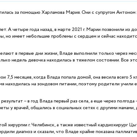
илась за помощью Харламова Мария. Они с супругом Антоном 
лет. А четыре года назад, в марте 2021 г. Марии позвонили из 
ры, но имеет небольшие проблемы с сердцем и сейчас находитс
лают в первые дни жизни, Владе выполнили только через месяц
олько недель девочка находилась в тяжелом состоянии. Все это
и 7,5 месяцев, когда Влада попала домой, она весила всего 5 к
емя находилась на зондовом питании, поэтому родители учили 
результат – в год Влада первый раз села, а еще через полгода
еты у врачей, общались в социальных сетях с другими мамами,
й хирургии г. Челябинск, а также известный кардиохирург Ц
ердили диагноз и сказали, что Владе крайне показана паллиати