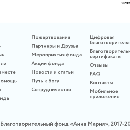
офер
Пожертвования
Цифровая
благотворитель
ь
Партнеры и Друзья
Благотворитель
чь
Мероприятия фонда
сертификаты
гли
Акции фонда
Отзывы
вместе
Новости и статьи
FAQ
помощь
Путь к Богу
Контакты
ы
Сотрудничество
Мобильное
приложение
онда
Благотворительный фонд «Анна Мария», 2017-2