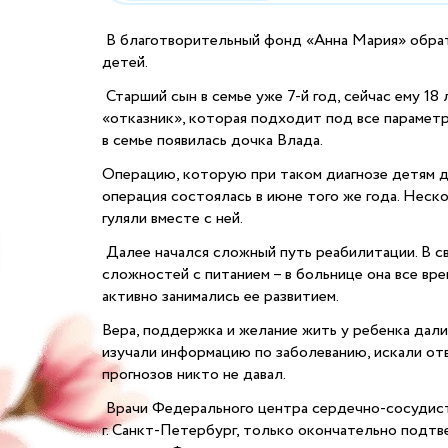
В благотворительный фонд «Анна Мария» обрат
детей.
Старший сын в семье уже 7-й год, сейчас ему 18 
«отказник», которая подходит под все парамет
в семье появилась дочка Влада.
Операцию, которую при таком диагнозе детям де
операция состоялась в июне того же года. Неск
гуляли вместе с ней.
Далее начался сложный путь реабилитации. В сво
сложностей с питанием – в больнице она все вр
активно занимались ее развитием.
Вера, поддержка и желание жить у ребенка дали 
изучали информацию по заболеванию, искали отв
прогнозов никто не давал.
Врачи Федерального центра сердечно-сосудисто
г. Санкт-Петербург, только окончательно подтв