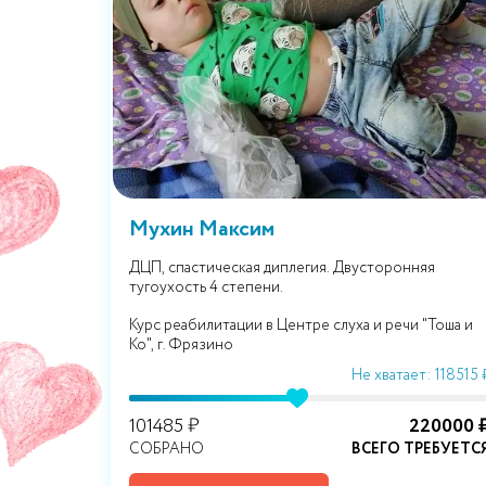
Мухин Максим
ДЦП, спастическая диплегия. Двусторонняя
тугоухость 4 степени.
»
Курс реабилитации в Центре слуха и речи "Тоша и
Ко", г. Фрязино
т: 30380 ₽
Не хватает: 118515 
51000 ₽
101485 ₽
220000 
РЕБУЕТСЯ
СОБРАНО
ВСЕГО ТРЕБУЕТС