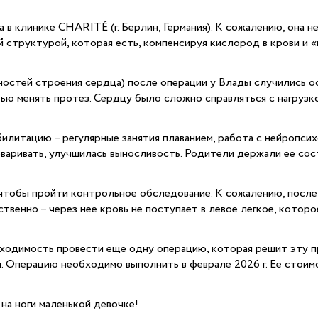
в клинике CHARITÉ (г. Берлин, Германия). К сожалению, она не
 структурой, которая есть, компенсируя кислород в крови и «п
остей строения сердца) после операции у Влады случились ос
ью менять протез. Сердцу было сложно справляться с нагрузко
итацию – регулярные занятия плаванием, работа с нейропсих
оваривать, улучшилась выносливость. Родители держали ее сос
, чтобы пройти контрольное обследование. К сожалению, после
твенно – через нее кровь не поступает в левое легкое, которо
бходимость провести еще одну операцию, которая решит эту п
 Операцию необходимо выполнить в феврале 2026 г. Ее стоимос
на ноги маленькой девочке!