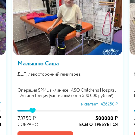
Малышко Саша
ДЦП, левосторонний гемипарез.
Операция SPML в клинике IASO Childrens Hospital
г.Афины Греция (частичный сбор 500 000 рублей).
₽
Не хватает: 426250 ₽
₽
73750 ₽
500000 ₽
Я
СОБРАНО
ВСЕГО ТРЕБУЕТСЯ