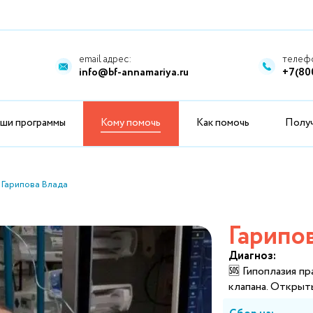
email адрес:
телефо
info@bf-annamariya.ru
+7(80
ши программы
Кому помочь
Как помочь
Полу
Гарипова Влада
Гарипо
Диагноз:
🆘 Гипоплазия п
клапана. Открыт