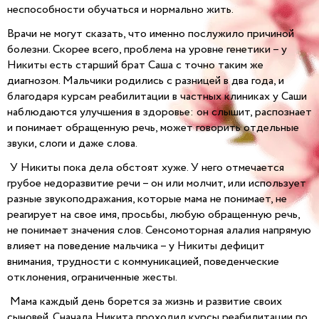
неспособности обучаться и нормально жить.
Врачи не могут сказать, что именно послужило причиной
болезни. Скорее всего, проблема на уровне генетики – у
Никиты есть старший брат Саша с точно таким же
диагнозом. Мальчики родились с разницей в два года, и
благодаря курсам реабилитации в частных клиниках у Саши
наблюдаются улучшения в здоровье: он слышит, распознает
и понимает обращенную речь, может говорить отдельные
звуки, слоги и даже слова.
У Никиты пока дела обстоят хуже. У него отмечается
грубое недоразвитие речи – он или молчит, или использует
разные звукоподражания, которые мама не понимает, не
реагирует на свое имя, просьбы, любую обращенную речь,
не понимает значения слов. Сенсомоторная алалия напрямую
влияет на поведение мальчика – у Никиты дефицит
внимания, трудности с коммуникацией, поведенческие
отклонения, ограниченные жесты.
Мама каждый день борется за жизнь и развитие своих
сыновей. Сначала Никита проходил курсы реабилитации по