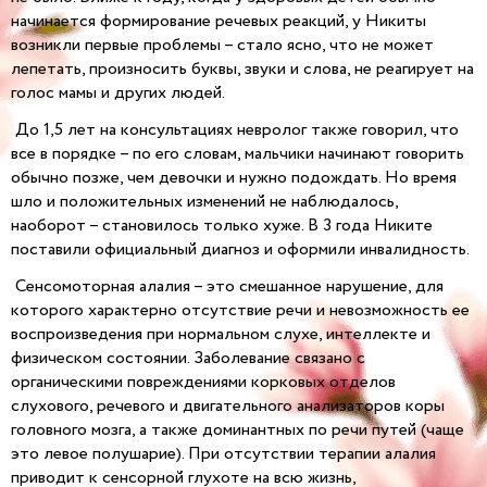
начинается формирование речевых реакций, у Никиты
возникли первые проблемы – стало ясно, что не может
лепетать, произносить буквы, звуки и слова, не реагирует на
голос мамы и других людей.
До 1,5 лет на консультациях невролог также говорил, что
все в порядке – по его словам, мальчики начинают говорить
обычно позже, чем девочки и нужно подождать. Но время
шло и положительных изменений не наблюдалось,
наоборот – становилось только хуже. В 3 года Никите
поставили официальный диагноз и оформили инвалидность.
Сенсомоторная алалия – это смешанное нарушение, для
которого характерно отсутствие речи и невозможность ее
воспроизведения при нормальном слухе, интеллекте и
физическом состоянии. Заболевание связано с
органическими повреждениями корковых отделов
слухового, речевого и двигательного анализаторов коры
головного мозга, а также доминантных по речи путей (чаще
это левое полушарие). При отсутствии терапии алалия
приводит к сенсорной глухоте на всю жизнь,