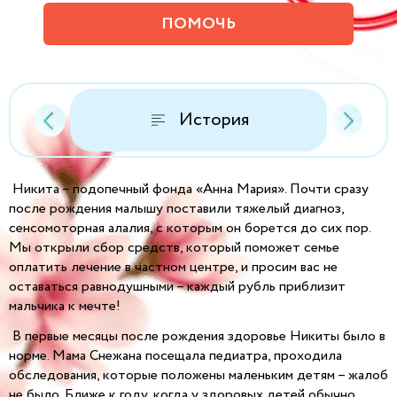
ПОМОЧЬ
История
Никита – подопечный фонда «Анна Мария». Почти сразу
после рождения малышу поставили тяжелый диагноз,
сенсомоторная алалия, с которым он борется до сих пор.
Мы открыли сбор средств, который поможет семье
оплатить лечение в частном центре, и просим вас не
оставаться равнодушными – каждый рубль приблизит
мальчика к мечте!
В первые месяцы после рождения здоровье Никиты было в
норме. Мама Снежана посещала педиатра, проходила
обследования, которые положены маленьким детям – жалоб
не было. Ближе к году, когда у здоровых детей обычно