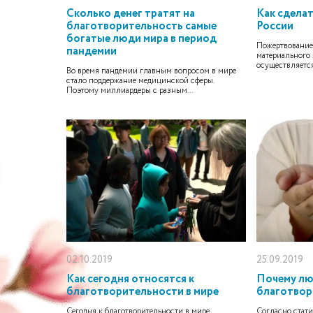
Сколько денег тратят на
Как сдела
благотворительность самые
России
богатые люди мира в период
Пожертвование
пандемии
материального х
осуществляется
Во время пандемии главным вопросом в мире
стало поддержание медицинской сферы.
Поэтому миллиардеры с разным...
02.10.2019
25.09.2019
Как сегодня относятся к
Почему лю
благотворительности в мире
благотвор
Сегодня к благотворительности в мире
Согласно стати