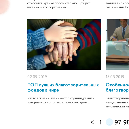
относятся крайне положительно. Процесс
занимались бл
частных и корпоративных...
раз в жизни. Б
02.09.2019
15.08.2019
ТОП лучших благотворительных
Особеннос
фондов в мире
благотвор
Часто в жизни возникают ситуации, решить
Благотворитель
которые можно только с помощью денег....
неоднозначная.
человеческая жи
<
1
...
97
9