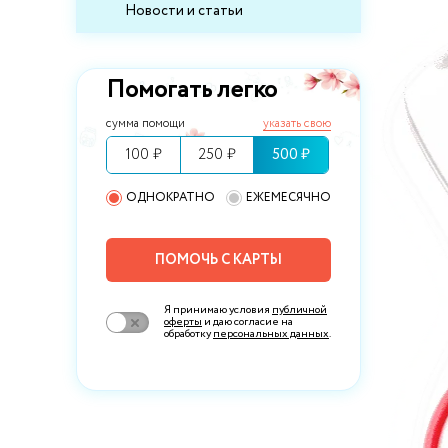
Новости и статьи
Помогать легко
сумма помощи
указать свою
100 ₽
250 ₽
500 ₽
ОДНОКРАТНО
ЕЖЕМЕСЯЧНО
ПОМОЧЬ С КАРТЫ
Я принимаю условия
публичной
оферты
и даю согласие на
обработку
персональных данных
.