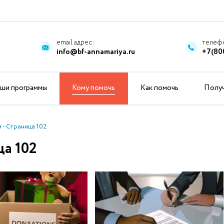
email адрес:
телефо
info@bf-annamariya.ru
+7(80
ши программы
Кому помочь
Как помочь
Полу
 - Страница 102
ца 102