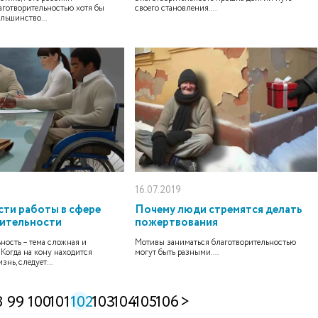
аготворительностью хотя бы
своего становления....
ольшинство...
16.07.2019
ти работы в сфере
Почему люди стремятся делать
ительности
пожертвования
ность – тема сложная и
Мотивы заниматься благотворительностью
 Когда на кону находится
могут быть разными....
знь, следует...
8
99
100
101
102
103
104
105
106
>