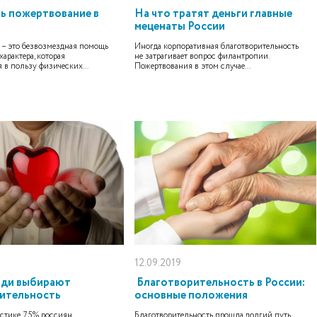
ть пожертвование в
На что тратят деньги главные
меценаты России
 – это безвозмездная помощь
Иногда корпоративная благотворительность
арактера, которая
не затрагивает вопрос филантропии.
 в пользу физических...
Пожертвования в этом случае...
12.09.2019
ди выбирают
Благотворительность в России:
ительность
основные положения
стике, 75% россиян
Благотворительность прошла долгий путь