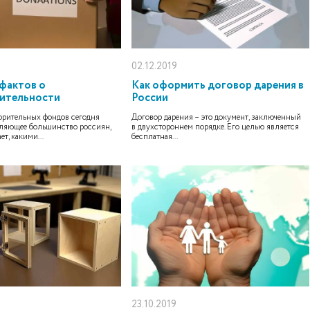
02.12.2019
 фактов о
Как оформить договор дарения в
ительности
России
орительных фондов сегодня
Договор дарения – это документ, заключенный
вляющее большинство россиян,
в двухстороннем порядке. Его целью является
ет, какими...
бесплатная...
23.10.2019