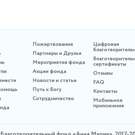
Пожертвования
Цифровая
благотворитель
ь
Партнеры и Друзья
Благотворитель
чь
Мероприятия фонда
сертификаты
гли
Акции фонда
Отзывы
вместе
Новости и статьи
FAQ
помощь
Путь к Богу
Контакты
ы
Сотрудничество
Мобильное
приложение
онда
Благотворительный фонд «Анна Мария», 2017-2