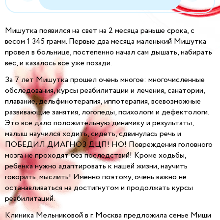
Мишутка появился на свет на 2 месяца раньше срока, с
весом 1 345 грамм. Первые два месяца маленький Мишутка
провел в больнице, постепенно начал сам дышать, набирать
вес, и казалось все уже позади.
За 7 лет Мишутка прошел очень многое: многочисленные
обследования, курсы реабилитации и лечения, санатории,
плавание, дельфинотерапия, иппотерапия, всевозможные
развивающие занятия, логопеды, психологи и дефектологи.
Это все дало положительную динамику и результаты,
малыш научился ходить, сидеть, сдвинулась речь и
ПОБЕДИЛ ДИАГНОЗ ДЦП! НО! Повреждения головного
мозга не проходят без последствий! Кроме ходьбы,
ребенка нужно адаптировать к нашей жизни, научить
говорить, мыслить! Именно поэтому, очень важно не
останавливаться на достигнутом и продолжать курсы
реабилитаций.
Клиника Мельниковой в г. Москва предложила семье Миши