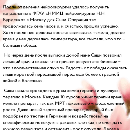
После отделения нейрохирургии удалось получить
направление в ФГАУ «НМИЦ нейрохирургии Н.Н.
Бурденко» в Москву для Саши. Операция там
продолжалась семь часов и, к счастью, прошла успешно.
Хотя после нее девочка восстанавливалась тяжело, долгое
время у нее держалась температура, все считали, что это –
большая победа.
Но через день после выписки домой маме Саши позвонил
лечащий врач и сказал, что пришли результаты биопсии –
это злокачественная опухоль. Радость от победы оказалась
лишь короткой передышкой перед еще более страшной
войной с болезнью…
Саша начала проходить курсы химиотерапии и лучевую
терапию в Москве. Каждые 10 курсов химиотерапии врачи
меняли препарат, так как МРТ показывало «продолженный
рост». Даже новый таргетный препарат, который был
подобран по тестам в Германии и воздействовал на
специфические молекулы в раковых клетках, не смог дать
нужного результата и остановить рост опухоли. Далее к