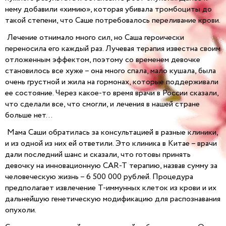
нему добавили «химию», которая убивала тромбоциты до
такой степени, что Саше потребовалось переливание крови.
Лечение отнимало много сил, но Саша героически
переносила его каждый раз. Лучевая терапия известна своим
отложенным эффектом, поэтому со временем девочке
становилось все хуже – она много спала, мало кушала, была
очень грустной и жила на гормонах, которые поддерживали
ее состояние. Через какое-то время врачи в России сказали,
что сделали все, что смогли, и лечения в нашей стране
больше нет…
Мама Саши обратилась за консультацией в разные клиники,
и из одной из них ей ответили. Это клиника в Китае – врачи
дали последний шанс и сказали, что готовы принять
девочку на инновационную CAR-T терапию, назвав сумму за
человеческую жизнь – 6 500 000 рублей. Процедура
предполагает извлечение Т-иммунных клеток из крови и их
дальнейшую генетическую модификацию для распознавания
опухоли.