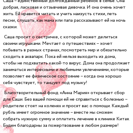
Саша – единственный долгожданный ребенок в семье. Она
добрая, ласковая и отзывчивая девочка. И она очень хочет
жить. Ей нравится читать и учить наизусть стихи, петь
песни, слушать, как мама или папа рассказывают ей на ночь
сказки.
Саша просит о сестричке, с которой может делиться
своими игрушками. Мечтает о путешествиях – хочет
побывать в разных странах, посмотреть мир и обязательно
сходить в аквапарк. Пока ей нельзя выходить из дома,
чтобы не подхватить какой-то вирус. Дома она продолжает
заниматься интересными и любимыми увлечениями, которые
позволяет ее физическое состояние – когда она хорошо
себя чувствует, то танцует под музыку!
Благотворительный фонд «Анна Мария» открывает сбор
для Саши. Без вашей помощи ей не справиться с болезнью –
родители стоят на коленях и просят вас о помощи. Каждый
рубль имеет огромное значение – вместе мы сможем
собрать нужную сумму и оплатить лечение в клинике Китая.
Будем благодарны за пожертвование в любом размере!