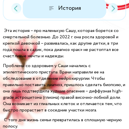
История
Эта история – про маленькую Сашу, которая борется со
смертельной болезнью. До 2022 г. она росла здоровой и
крепкой девочкой – развивалась, как другие детки, в три
года пошла в садик, пока диагноз «рак» не растоптал все
счастливые мечты и надежды.
Проблемы со здоровьем у Саши начались с
эпилептического приступа. Врачи направили ее на
обследование в отделение нейрохирургии. Чтобы
правильно поставить диагноз, пришлось сделать биопсию, и
она лишь подтвердила худшие опасения
–
диффузная high-
grade астроцитома (глиома) правой височно-лобной доли.
Она возникает из глиальных клеток и отличается тем, что
быстро прорастает в соседние участки мозга.
С того дня жизнь семьи превратилась в сплошную черную
полосу.