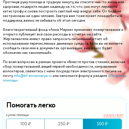
Протянув руку помощи в трудную минуту, вы спасете чью-то жизнь или
здоровье, подарите людям надежду на то, что они могут пережить
катастрофу и снова построить светлый мир вокруг себя. От беды не
застрахован ни один человек. Завтра вам тоже может понадобиться
поддержка, важно не забывать об этом сегодня.
Благотворительный фонд «Анна Мария» принимает пожертвования и
открыто публикует все свои расходы в отчетах на сайте.
Жертвователи имеют право запросить письменный отчет об
использовании перечисленных денежных средств. Если вы не желаете
сообщать свое имя в документах организации, ваш взнос будет
обозначен как «анонимный».
По всем вопросам в рамках проекта «Вместе против стихии», включая
сбор пожертвований, вещей первой необходимости, направления
волонтеров, свяжитесь с нами посредством электронного письма на
почту
info@bf-annamariya.ru
или заполните форму в разделе
«Получить
помощь»
.
Помогать легко
сумма помощи
указать свою
100 ₽
250 ₽
500 ₽