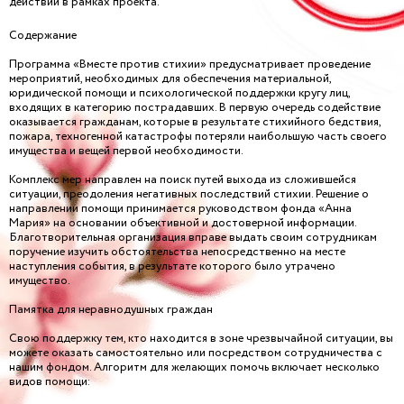
действий в рамках проекта.
Содержание
Программа «Вместе против стихии» предусматривает проведение
мероприятий, необходимых для обеспечения материальной,
юридической помощи и психологической поддержки кругу лиц,
входящих в категорию пострадавших. В первую очередь содействие
оказывается гражданам, которые в результате стихийного бедствия,
пожара, техногенной катастрофы потеряли наибольшую часть своего
имущества и вещей первой необходимости.
Комплекс мер направлен на поиск путей выхода из сложившейся
ситуации, преодоления негативных последствий стихии. Решение о
направлении помощи принимается руководством фонда «Анна
Мария» на основании объективной и достоверной информации.
Благотворительная организация вправе выдать своим сотрудникам
поручение изучить обстоятельства непосредственно на месте
наступления события, в результате которого было утрачено
имущество.
Памятка для неравнодушных граждан
Свою поддержку тем, кто находится в зоне чрезвычайной ситуации, вы
можете оказать самостоятельно или посредством сотрудничества с
нашим фондом. Алгоритм для желающих помочь включает несколько
видов помощи: