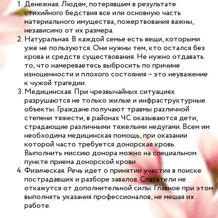
Денежная. Людям, потерявшим в результате
стихийного бедствия все или основную часть
материального имущества, пожертвования важны,
независимо от их размера.
Натуральная. В каждой семье есть вещи, которыми
уже не пользуются. Они нужны тем, кто остался без
крова и средств существования. Не нужно отдавать
то, что намереваетесь выбросить по причине
изношенности и плохого состояния – это неуважение
к чужой трагедии.
Медицинская. При чрезвычайных ситуациях
разрушаются не только жилые и инфраструктурные
объекты. Граждане получают травмы различной
степени тяжести, в районах ЧС оказываются дети,
страдающие различными тяжелыми недугами. Всем им
необходима медицинская помощь, при оказании
которой часто требуется донорская кровь.
Выполнить миссию донора можно на специальном
пункте приема донорской крови.
Физическая. Речь идет о принятии участия в поиске
пострадавших и разборе завалов. Спасатели не
откажутся от дополнительной силы. Главное при этом
выполнять указания профессионалов, не мешая их
работе.