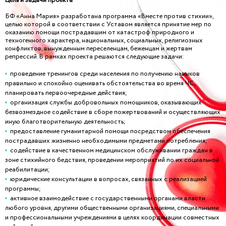
Цель и задачи проекта
БФ «Анна Мария» разработана программа «Вместе против стихии»,
целью которой в соответствии с Уставом является принятие мер по
оказанию помощи пострадавшим от катастроф природного и
техногенного характера, национальных, социальных, религиозных
конфликтов, вынужденным переселенцам, беженцам и жертвам
репрессий. В рамках проекта решаются следующие задачи:
проведение тренингов среди населения по получению навыков
правильно и спокойно оценивать обстоятельства во время ЧС,
планировать первоочередные действия;
организация службы добровольных помощников, оказывающих
безвозмездное содействие в сборе пожертвований и осуществляющих
иную благотворительную деятельность;
предоставление гуманитарной помощи посредством обеспечения
пострадавших жизненно необходимыми предметами потребления;
содействие в качественном медицинском обслуживании граждан в
зоне стихийного бедствия, проведении мероприятий по их социальной
реабилитации;
юридические консультации в вопросах, связанных с реализацией
программы;
активное взаимодействие с государственными органами власти
любого уровня, другими общественными организациями, специальными
и профессиональными учреждениями в целях координации совместных