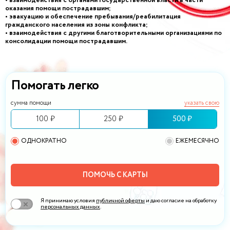
• взаимодействия с органами государственной власти в части
оказания помощи пострадавшим;
• эвакуацию и обеспечение пребывания/реабилитация
гражданского населения из зоны конфликта;
• взаимодействия с другими благотворительными организациями по
консолидации помощи пострадавшим.
Помогать легко
сумма помощи
указать свою
100 ₽
250 ₽
500 ₽
ОДНОКРАТНО
ЕЖЕМЕСЯЧНО
ПОМОЧЬ С КАРТЫ
Я принимаю условия
публичной оферты
и даю согласие на обработку
персональных данных
.