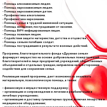
- Помощь алкозависимым людям.
- Помощь наркозависимым людям.
- Помощь наркозависимым детям.
- Профилактика алкоголизма.
- Профилактика наркомании.
- Помощь семье в трудной жизненной ситуации.
- Помощь женщинам, пострадавшим от насилия.
- Помощь ВИЧ-инфицированным лицам.
- Помощь пожилым людям.
- Содействия защите материнства, детства и отцовства.
- Помощь семьям погибших солдат.
- Помощь пострадавшим в результате военных действий.
Программа, благотворительного фонда «Дружная семья»
формирует имущество на основе добровольных пожертвований
благотворителей в лице предприятий, учреждений, общественных
объединений и отдельных граждан, направлена на всесторонние
содействия для сохранения семьи.
Реализация нашей программы, дает возможность оказывать
материальную, психологическую помощь, а также:
• финансовую и имущественную поддержку;
• организацию и сопровождения в лечении и реабилитации в
лечебных учреждениях;
• организацию и доставку гуманитарных грузов, включая лекарства и
медицинское оборудование;