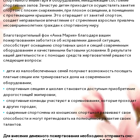
спортивного инвентаря и оборудования, ненадлежащее состояние
спортивных залов. Зачастую детям приходится осуществлять занятия
спортом с плохим снаряжением, при плохом освещении, в помещениях
с протекающими крышами. Это отвращает от занятий спортом,
создает неправильное впечатление от стремления взрослых привлечь
несовершеннолетних граждан к спортивному миру.
Благотворительный фон «Анна Мария» благодаря вашим
пожертвованиям заботится об исправлении данной ситуации,
способствует оснащению спортивных школ и секций современным
оборудованием и качественными бытовыми условиями. В результате
нашей деятельности и с помощью средств жертвователей решаются
следующие вопросы:
дети из малообеспеченных семей получают возможность посещать
платные секции или тренироваться дома на современном
оборудовании;
спортивным секциям и школам становится доступным приобретение
дорогостоящей экипировки;
спортивные команды участвуют в соревнованиях, которые проходят
в других городах;
одаренные спортсмены из юношеских спортшкол развивают свои
способности и могут претендовать на полноценное развитие своих
талантов.
Для внесения денежного пожертвования необходимо отправить смс-