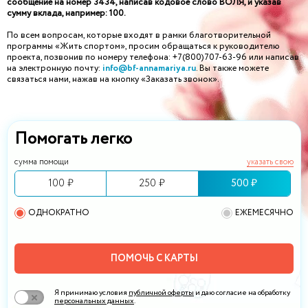
сообщение на номер 3434, написав кодовое слово ВОЛЯ, и указав
сумму вклада, например: 100.
По всем вопросам, которые входят в рамки благотворительной
программы «Жить спортом», просим обращаться к руководителю
проекта, позвонив по номеру телефона: +7(800)707-63-96 или написав
на электронную почту:
info@bf-annamariya.ru
. Вы также можете
связаться нами, нажав на кнопку «Заказать звонок».
Помогать легко
сумма помощи
указать свою
100 ₽
250 ₽
500 ₽
ОДНОКРАТНО
ЕЖЕМЕСЯЧНО
ПОМОЧЬ С КАРТЫ
Я принимаю условия
публичной оферты
и даю согласие на обработку
персональных данных
.