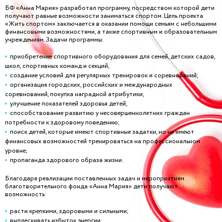
БФ «Анна Мария» разработал программу, посредством которой дети
получают равные возможности заниматься спортом. Цель проекта
«Жить спортом» заключается в оказании помощи семьям с небольшими
финансовыми возможностями, а также спортивным и образовательным
учреждениям. Задачи программы:
приобретение спортивного оборудования для семей, детских садов,
школ, спортивных команд и секций;
создание условий для регулярных тренировок и соревнований;
организация городских, российских и международных
соревнований, покупка наградной атрибутики;
улучшение показателей здоровья детей;
способствование развитию у несовершеннолетних граждан
потребности к здоровому поведению;
поиск детей, которые имеют спортивные задатки, но не имеют
финансовых возможностей тренироваться на профессиональном
уровне;
пропаганда здорового образа жизни.
Благодаря реализации поставленных задач и мероприятиям
благотворительного фонда «Анна Мария» дети получают
возможность:
расти крепкими, здоровыми и сильными;
выплескивать избыток энергии;