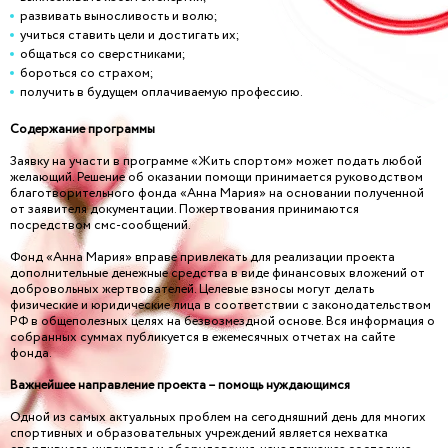
развивать выносливость и волю;
учиться ставить цели и достигать их;
общаться со сверстниками;
бороться со страхом;
получить в будущем оплачиваемую профессию.
Содержание программы
Заявку на участи в программе «Жить спортом» может подать любой
желающий. Решение об оказании помощи принимается руководством
благотворительного фонда «Анна Мария» на основании полученной
от заявителя документации. Пожертвования принимаются
посредством смс-сообщений.
Фонд «Анна Мария» вправе привлекать для реализации проекта
дополнительные денежные средства в виде финансовых вложений от
добровольных жертвователей. Целевые взносы могут делать
физические и юридические лица в соответствии с законодательством
РФ в общеполезных целях на безвозмездной основе. Вся информация о
собранных суммах публикуется в ежемесячных отчетах на сайте
фонда.
Важнейшее направление проекта – помощь нуждающимся
Одной из самых актуальных проблем на сегодняшний день для многих
спортивных и образовательных учреждений является нехватка