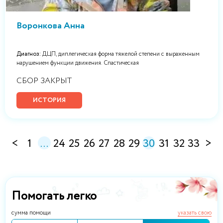
Воронкова Анна
Диагноз:
ДЦП, диплегическая форма тяжелой степени с выраженным
нарушением функции движения. Спастическая
СБОР ЗАКРЫТ
ИСТОРИЯ
<
1
...
24
25
26
27
28
29
30
31
32
33
>
Помогать легко
сумма помощи
указать свою