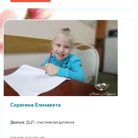
Скрягина Елизавета
Диагноз:
ДЦП: спастическая диплегия.